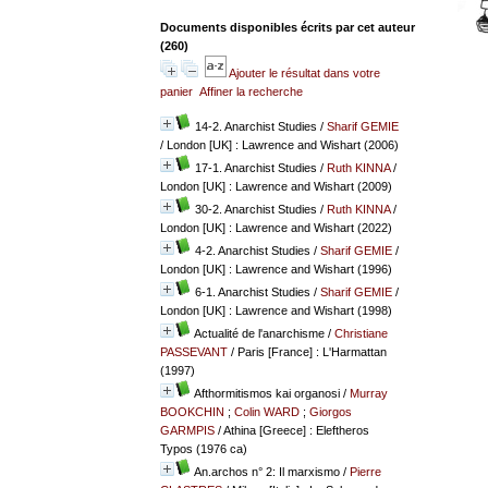
Documents disponibles écrits par cet auteur
(
260
)
Ajouter le résultat dans votre
panier
Affiner la recherche
14-2. Anarchist Studies
/
Sharif GEMIE
/ London [UK] : Lawrence and Wishart (2006)
17-1. Anarchist Studies
/
Ruth KINNA
/
London [UK] : Lawrence and Wishart (2009)
30-2. Anarchist Studies
/
Ruth KINNA
/
London [UK] : Lawrence and Wishart (2022)
4-2. Anarchist Studies
/
Sharif GEMIE
/
London [UK] : Lawrence and Wishart (1996)
6-1. Anarchist Studies
/
Sharif GEMIE
/
London [UK] : Lawrence and Wishart (1998)
Actualité de l'anarchisme
/
Christiane
PASSEVANT
/ Paris [France] : L'Harmattan
(1997)
Afthormitismos kai organosi
/
Murray
BOOKCHIN
;
Colin WARD
;
Giorgos
GARMPIS
/ Athina [Greece] : Eleftheros
Typos (1976 ca)
An.archos n° 2: Il marxismo
/
Pierre