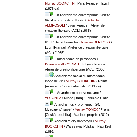
Murray BOOKCHIN
/ Paris [France] : [s.n.]
(1976 ca)
Un Anarchisme contemporain, Venise
84 : Aventures de la liberté
/
Roberto
AMBROSOLI
/ Lyon [France] : Atelier de
création libertaire (ACL) (1985)
Un Anarchisme contemporain, Venise
84 : L'État et l'anarchie
/
Amedeo BERTOLO
/
Lyon [France] : Atelier de création libertaire
(ACL) (1985)
L'anarchisme en personnes
/
Domenico PUCCIARELLI
/ Lyon [France] :
Atelier de création libertaire (ACL) (2006)
Anarchisme social ou anarchisme
mode de vie
/
Murray BOOKCHIN
/ Reims
[France] : Courant alternatif (2013 ca)
L'Anarchismo post-veneziano
/
VOLONTÀ
/ Milano [Italia] : Editrice A (1984)
Anarchismus v proměnách 20.
[dvacateho] století
/
Václav TOMEK
/ Praha
[Česká republika] : Manibus propriis (2012)
Anarchizm ery dobrobytu
/
Murray
BOOKCHIN
/ Warszawa [Polska] : Nagi Krol
(1991)