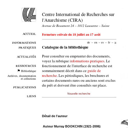
Centre International de Recherches sur
l'Anarchisme (CIRA)
Avenue de Beaumont 24 – 1012 Lausanne – Suisse
accueil
Fermeture estivale du 18 juillet au 17 août
informations
de
–
en
–
es
–
fr
–
it
pratiques
Catalogue de la bibliothèque
Pour consulter ou emprunter des documents,
actualités
voyez la rubrique
informations pratiques
. Le
ressources
fonctionnement de l'interface de recherche est
sommairement décrit dans ce
guide de
Bibliothèque
recherche
. Les périodiques, les brochures et
Archives, documentation
et collections
certains documents rares ou anciens sont exclus
du prêt et doivent être consultés sur place.
publications
Nouvelle recherche
liens
Détail de l'auteur
Auteur Murray BOOKCHIN (1921-2006)