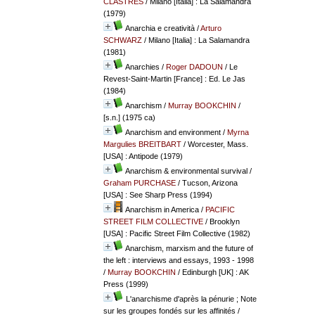
CLASTRES
/ Milano [Italia] : La Salamandra
(1979)
Anarchia e creatività
/
Arturo
SCHWARZ
/ Milano [Italia] : La Salamandra
(1981)
Anarchies
/
Roger DADOUN
/ Le
Revest-Saint-Martin [France] : Ed. Le Jas
(1984)
Anarchism
/
Murray BOOKCHIN
/
[s.n.] (1975 ca)
Anarchism and environment
/
Myrna
Margulies BREITBART
/ Worcester, Mass.
[USA] : Antipode (1979)
Anarchism & environmental survival
/
Graham PURCHASE
/ Tucson, Arizona
[USA] : See Sharp Press (1994)
Anarchism in America
/
PACIFIC
STREET FILM COLLECTIVE
/ Brooklyn
[USA] : Pacific Street Film Collective (1982)
Anarchism, marxism and the future of
the left : interviews and essays, 1993 - 1998
/
Murray BOOKCHIN
/ Edinburgh [UK] : AK
Press (1999)
L'anarchisme d'après la pénurie ; Note
sur les groupes fondés sur les affinités
/