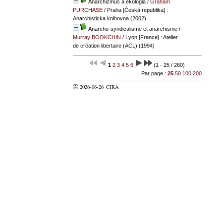
Anarchizmus a ekologia
/
Graham
PURCHASE
/ Praha [Česká republika] :
Anarchisticka knihovna (2002)
Anarcho-syndicalisme et anarchisme
/
Murray BOOKCHIN
/ Lyon [France] : Atelier
de création libertaire (ACL) (1994)
1
2
3
4
5
6
(1 - 25 / 260)
Par page :
25
50
100
200
Ⓐ 2026-06-26
CIRA
valider