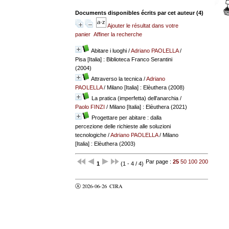
Documents disponibles écrits par cet auteur (
4
)
Ajouter le résultat dans votre
panier
Affiner la recherche
Abitare i luoghi
/
Adriano PAOLELLA
/
Pisa [Italia] : Biblioteca Franco Serantini
(2004)
Attraverso la tecnica
/
Adriano
PAOLELLA
/ Milano [Italia] : Elèuthera (2008)
La pratica (imperfetta) dell'anarchia
/
Paolo FINZI
/ Milano [Italia] : Elèuthera (2021)
Progettare per abitare : dalla
percezione delle richieste alle soluzioni
tecnologiche
/
Adriano PAOLELLA
/ Milano
[Italia] : Elèuthera (2003)
Par page :
25
50
100
200
1
(1 - 4 / 4)
Ⓐ 2026-06-26
CIRA
valider