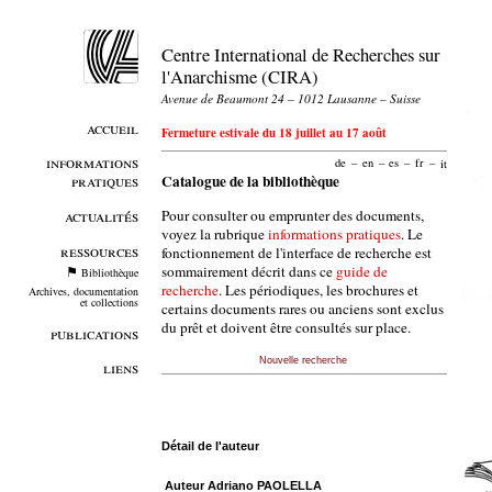
Centre International de Recherches sur
l'Anarchisme (CIRA)
Avenue de Beaumont 24 – 1012 Lausanne – Suisse
accueil
Fermeture estivale du 18 juillet au 17 août
informations
de
–
en
–
es
–
fr
–
it
pratiques
Catalogue de la bibliothèque
Pour consulter ou emprunter des documents,
actualités
voyez la rubrique
informations pratiques
. Le
ressources
fonctionnement de l'interface de recherche est
sommairement décrit dans ce
guide de
Bibliothèque
recherche
. Les périodiques, les brochures et
Archives, documentation
et collections
certains documents rares ou anciens sont exclus
du prêt et doivent être consultés sur place.
publications
Nouvelle recherche
liens
Détail de l'auteur
Auteur Adriano PAOLELLA