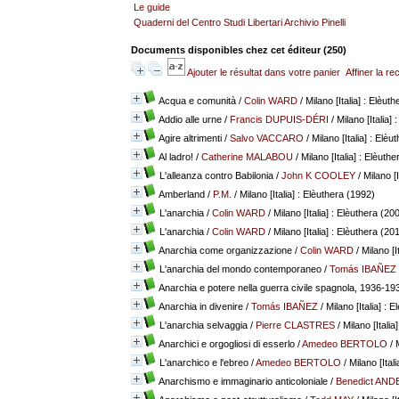
Le guide
Quaderni del Centro Studi Libertari Archivio Pinelli
Documents disponibles chez cet éditeur (
250
)
Ajouter le résultat dans votre panier
Affiner la r
Acqua e comunità
/
Colin WARD
/ Milano [Italia] : Elèut
Addio alle urne
/
Francis DUPUIS-DÉRI
/ Milano [Italia]
Agire altrimenti
/
Salvo VACCARO
/ Milano [Italia] : Elèu
Al ladro!
/
Catherine MALABOU
/ Milano [Italia] : Elèuth
L'alleanza contro Babilonia
/
John K COOLEY
/ Milano [I
Amberland
/
P.M.
/ Milano [Italia] : Elèuthera (1992)
L'anarchia
/
Colin WARD
/ Milano [Italia] : Elèuthera (20
L'anarchia
/
Colin WARD
/ Milano [Italia] : Elèuthera (20
Anarchia come organizzazione
/
Colin WARD
/ Milano [I
L'anarchia del mondo contemporaneo
/
Tomás IBAÑEZ
Anarchia e potere nella guerra civile spagnola, 1936-19
Anarchia in divenire
/
Tomás IBAÑEZ
/ Milano [Italia] : 
L'anarchia selvaggia
/
Pierre CLASTRES
/ Milano [Italia
Anarchici e orgogliosi di esserlo
/
Amedeo BERTOLO
/ 
L'anarchico e l'ebreo
/
Amedeo BERTOLO
/ Milano [Ital
Anarchismo e immaginario anticoloniale
/
Benedict AN