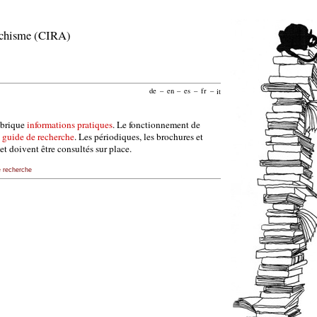
archisme (CIRA)
de
–
en
–
es
–
fr
–
it
ubrique
informations pratiques
. Le fonctionnement de
e
guide de recherche
. Les périodiques, les brochures et
et doivent être consultés sur place.
e recherche