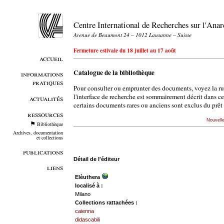
Centre International de Recherches sur l'An
Avenue de Beaumont 24 – 1012 Lausanne – Suisse
Fermeture estivale du 18 juillet au 17 août
accueil
Catalogue de la bibliothèque
informations
pratiques
Pour consulter ou emprunter des documents, voyez la r
l'interface de recherche est sommairement décrit dans c
actualités
certains documents rares ou anciens sont exclus du prêt 
ressources
Nouvell
Bibliothèque
Archives, documentation
et collections
publications
Détail de l'éditeur
liens
Elèuthera
localisé à :
Milano
Collections rattachées :
caienna
didascabili