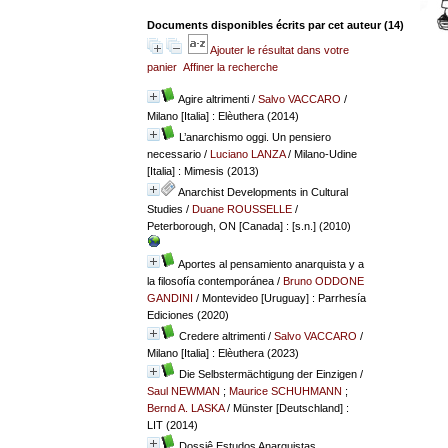
Documents disponibles écrits par cet auteur (
14
)
Ajouter le résultat dans votre
panier
Affiner la recherche
Agire altrimenti
/
Salvo VACCARO
/
Milano [Italia] : Elèuthera (2014)
L’anarchismo oggi. Un pensiero
necessario
/
Luciano LANZA
/ Milano-Udine
[Italia] : Mimesis (2013)
Anarchist Developments in Cultural
Studies
/
Duane ROUSSELLE
/
Peterborough, ON [Canada] : [s.n.] (2010)
Aportes al pensamiento anarquista y a
la filosofía contemporánea
/
Bruno ODDONE
GANDINI
/ Montevideo [Uruguay] : Parrhesía
Ediciones (2020)
Credere altrimenti
/
Salvo VACCARO
/
Milano [Italia] : Elèuthera (2023)
Die Selbstermächtigung der Einzigen
/
Saul NEWMAN
;
Maurice SCHUHMANN
;
Bernd A. LASKA
/ Münster [Deutschland] :
LIT (2014)
Dossiê Estudos Anarquistas