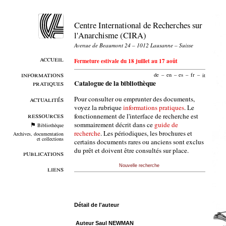
Centre International de Recherches sur
l'Anarchisme (CIRA)
Avenue de Beaumont 24 – 1012 Lausanne – Suisse
accueil
Fermeture estivale du 18 juillet au 17 août
informations
de
–
en
–
es
–
fr
–
it
pratiques
Catalogue de la bibliothèque
Pour consulter ou emprunter des documents,
actualités
voyez la rubrique
informations pratiques
. Le
ressources
fonctionnement de l'interface de recherche est
sommairement décrit dans ce
guide de
Bibliothèque
recherche
. Les périodiques, les brochures et
Archives, documentation
et collections
certains documents rares ou anciens sont exclus
du prêt et doivent être consultés sur place.
publications
Nouvelle recherche
liens
Détail de l'auteur
Auteur Saul NEWMAN