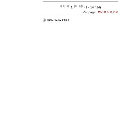
1
(1 - 14 / 14)
Par page :
25
50
100
200
Ⓐ 2026-06-26
CIRA
valider