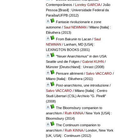
Contemporâneos
/
Loreley GARCIA
/ João
Pessoa [Brasil] : Universidade Federal da
Paraíba/UFPB (2012)
Fantasie rivoluzionarie e zone
autonome
/
Saul NEWMAN
/ Milano [Italia] :
Elèuthera (2013)
From Bakunin to Lacan
/
Saul
NEWMAN
/ Lanham, MD [USA] :
LEXINGTON BOOKS (2001)
"Neuer Anarchismus" in den USA:
Seattle und die Folgen
/
Gabriel KUHN
/
Münster [Deutschland] : Unrast (2008)
Pensare altrimenti
/
Salvo VACCARO
/
Milano [Italia] : Elèuthera (2011)
Post-anarchismo, une introduzione
/
Salvo VACCARO
/ Milano [Italia] : Centro
Studi Libertari (CSL) Archivio "G. Pinelli"
(2008)
The Bloomsbury companion to
anarchism
/
Ruth KINNA
/ New York [USA] :
Bloomsbury (2014)
The Continuum companion to
anarchism
/
Ruth KINNA
/ London, New York
[UK, USA] : Continuum (2012)