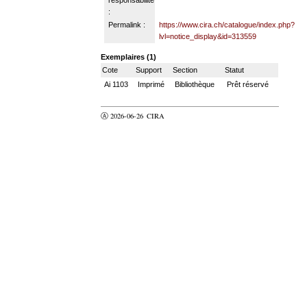
:
Permalink :
https://www.cira.ch/catalogue/index.php?
lvl=notice_display&id=313559
Exemplaires (1)
Cote
Support
Section
Statut
Ai 1103
Imprimé
Bibliothèque
Prêt réservé
Ⓐ 2026-06-26
CIRA
valider