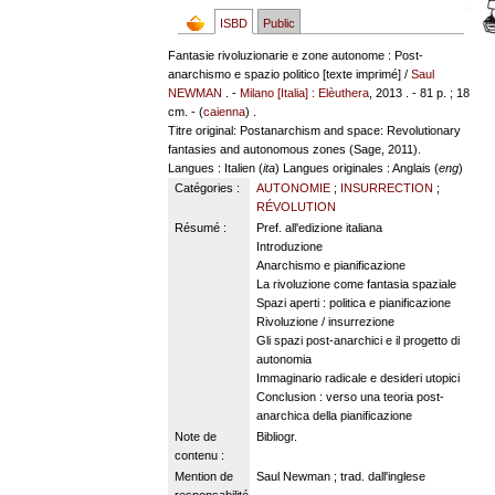
ISBD
Public
Fantasie rivoluzionarie e zone autonome : Post-
anarchismo e spazio politico [texte imprimé] /
Saul
NEWMAN
. -
Milano [Italia] : Elèuthera
, 2013 . - 81 p. ; 18
cm. - (
caienna
) .
Titre original: Postanarchism and space: Revolutionary
fantasies and autonomous zones (Sage, 2011).
Langues
: Italien (
ita
)
Langues originales
: Anglais (
eng
)
Catégories :
AUTONOMIE
;
INSURRECTION
;
RÉVOLUTION
Résumé :
Pref. all'edizione italiana
Introduzione
Anarchismo e pianificazione
La rivoluzione come fantasia spaziale
Spazi aperti : politica e pianificazione
Rivoluzione / insurrezione
Gli spazi post-anarchici e il progetto di
autonomia
Immaginario radicale e desideri utopici
Conclusion : verso una teoria post-
anarchica della pianificazione
Note de
Bibliogr.
contenu :
Mention de
Saul Newman ; trad. dall'inglese
responsabilité