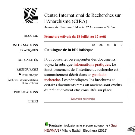
Centre International de Recherches sur
l'Anarchisme (CIRA)
Avenue de Beaumont 24 – 1012 Lausanne – Suisse
accueil
Fermeture estivale du 18 juillet au 17 août
informations
de
–
en
–
es
–
fr
–
it
pratiques
Catalogue de la bibliothèque
Pour consulter ou emprunter des documents,
actualités
voyez la rubrique
informations pratiques
. Le
ressources
fonctionnement de l'interface de recherche est
sommairement décrit dans ce
guide de
Bibliothèque
recherche
. Les périodiques, les brochures et
Archives, documentation
et collections
certains documents rares ou anciens sont exclus
du prêt et doivent être consultés sur place.
publications
Nouvelle recherche
liens
Fantasie rivoluzionarie e zone autonome
/
Saul
NEWMAN
/ Milano [Italia] : Elèuthera (2013)