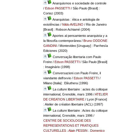
Anarquismos e sociedade de controle
/
Edson PASSETTI
/ São Paulo [Brasil] :
Cortez (2003)
Anarquistas : ética e antologia de
existências
/
Nildo AVELINO
/ Rio de Janeiro
[Brasil] : Robson Achiamé (2004)
Aportes al pensamiento anarquista y a
la filosofía contemporánea
/
Bruno ODDONE
GANDINI
/ Montevideo [Uruguay] : Parrhesía
Ediciones (2020)
Conversação libertaria com Paulo
Freire
/
Edson PASSETTI
/ São Paulo [Brasil]
: Imaginário (1998)
Conversazioni con Paulo Freire, il
viandante dell'ovvio
/
Edson PASSETTI
/
Milano [Italia] : Elèuthera (1996)
La culture libertaire : actes du colloque
international, Grenoble, mars 1996
/
ATELIER
DE CREATION LIBERTAIRE
/ Lyon [France]
: Atelier de création libertaire (ACL) (1997)
La culture libertaire : Actes du colloque
international, Grenoble, mars 1996
/
CENTRE DE SOCIOLOGIE DES
REPRESENTATIONS ET PRATIQUES
CULTURELLES
;
Alain PESSIN
;
Domenico