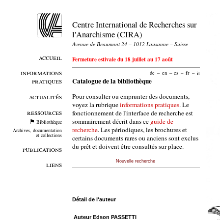
Centre International de Recherches sur
l'Anarchisme (CIRA)
Avenue de Beaumont 24 – 1012 Lausanne – Suisse
accueil
Fermeture estivale du 18 juillet au 17 août
informations
de
–
en
–
es
–
fr
–
it
pratiques
Catalogue de la bibliothèque
Pour consulter ou emprunter des documents,
actualités
voyez la rubrique
informations pratiques
. Le
ressources
fonctionnement de l'interface de recherche est
sommairement décrit dans ce
guide de
Bibliothèque
recherche
. Les périodiques, les brochures et
Archives, documentation
et collections
certains documents rares ou anciens sont exclus
du prêt et doivent être consultés sur place.
publications
Nouvelle recherche
liens
Détail de l'auteur
Auteur Edson PASSETTI