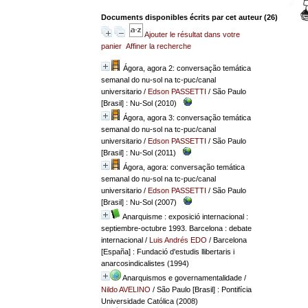
Documents disponibles écrits par cet auteur (
26
)
Ajouter le résultat dans votre
panier
Affiner la recherche
Ágora, agora 2: conversação temática
semanal do nu-sol na tc-puc/canal
universitario
/
Edson PASSETTI
/ São Paulo
[Brasil] : Nu-Sol (2010)
Ágora, agora 3: conversação temática
semanal do nu-sol na tc-puc/canal
universitario
/
Edson PASSETTI
/ São Paulo
[Brasil] : Nu-Sol (2011)
Ágora, agora: conversação temática
semanal do nu-sol na tc-puc/canal
universitario
/
Edson PASSETTI
/ São Paulo
[Brasil] : Nu-Sol (2007)
Anarquisme : exposició internacional :
septiembre-octubre 1993. Barcelona : debate
internacional
/
Luis Andrés EDO
/ Barcelona
[España] : Fundació d'estudis llibertaris i
anarcosindicalistes (1994)
Anarquismos e governamentalidade
/
Nildo AVELINO
/ São Paulo [Brasil] : Pontifícia
Universidade Católica (2008)