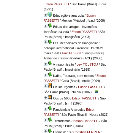
Edson PASSETTI
/ São Paulo [Brasil] : Educ
(1991)
Educação e anarquia
/
Edson
PASSETTI
/ México [México] : [s.n.] (2009)
Eticas dos amigos : invenções
libertárias da vida
/
Edson PASSETTI
/ São
Paulo [Brasil] : Imaginário (2003)
Les Incendiaires de l'imaginaire :
colloque international, Grenoble, 19-20-21
mars 1998
/
Alain PESSIN
/ Lyon [France] :
Atelier de création libertaire (ACL) (2000)
A Insubmissão
/
Lev TOLSTOJ
/ São
Paulo [Brasil] : Imaginário (1998)
Kafka-Foucault, sem medos
/
Edson
PASSETTI
/ Cotia [Brasil] : Atelié (2004)
Os insurgentes
/
Edson PASSETTI
/
São Paulo [Brasil] : Nu-Sol (2007)
Outros 500
/
Edson PASSETTI
/ São
Paulo [Brasil] : [s.n.] (1993)
Pandemia e Anarquia
/
Edson
PASSETTI
/ São Paulo [Brasil] : Hedra (2021)
Terrorismos
/
Edson PASSETTI
/ São
Paulo [Brasil] : Educ (2006)
Utopia n° 13
/
Christian FERRER
;