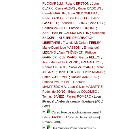
PUCCIARELLI
;
Roland BRETON
;
John
CLARK
;
Claire AUZIAS
;
Roger DADOUN
;
Camille MARTIN
;
Anna NIEDZWIECKA
;
René BIANCO
;
Rossella DI LEO
;
Edson
PASSETTI
;
Friedrich LIEBLING
;
Mina LOY
;
Cristina VALENTI
;
Patrice TERRONE
;
J.-F.
ZANI
;
Ewa BOGALSKA-MARTIN
;
Marianne
ENCKELL
;
ATELIER DE CREATION
LIBERTAIRE
;
Francis McCollum FEELEY
;
Marie-Dominique MASSONI
;
Emmánuel
LIZCANO
;
Alain THÉVENET
;
Philippe
GARNIER
;
Colin WARD
;
Gerda FELLAY
;
Jean-Manuel TRAIMOND
;
ARENALEJOS
;
Ronald CREAGH
;
Salvo VACCARO
;
Pierre
ANSART
;
Daniel COLSON
;
Pietro ADAMO
;
Peter SCHREMBS
;
Daniel GRINBERG
;
Philippe PELLETIER
;
Gaetano
MANFREDONIA
;
Jean-Olivier MAJASTRE
;
Rudolf de JONG
;
Eduardo COLOMBO
;
Tomás IBAÑEZ
;
Floréal ROMERO
/ Lyon
[France] : Atelier de création libertaire (ACL)
(2021)
Curso livre de abolicionismo penal
/
Edson PASSETTI
/ Rio de Janeiro [Brasil] :
Revan (2004)
Das "fumeries" ao narcotráfico
/