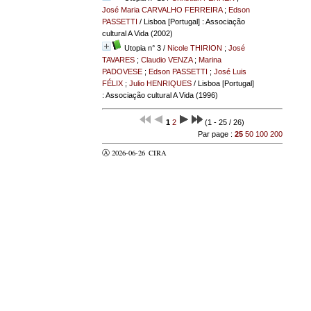
José Maria CARVALHO FERREIRA
;
Edson
PASSETTI
/ Lisboa [Portugal] : Associação
cultural A Vida (2002)
Utopia n° 3
/
Nicole THIRION
;
José
TAVARES
;
Claudio VENZA
;
Marina
PADOVESE
;
Edson PASSETTI
;
José Luis
FÉLIX
;
Julio HENRIQUES
/ Lisboa [Portugal]
: Associação cultural A Vida (1996)
1
2
(1 - 25 / 26)
Par page :
25
50
100
200
Ⓐ 2026-06-26
CIRA
valider