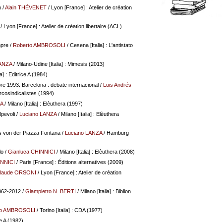
n
/
Alain THÉVENET
/ Lyon [France] : Atelier de création
/ Lyon [France] : Atelier de création libertaire (ACL)
mpre
/
Roberto AMBROSOLI
/ Cesena [Italia] : L'antistato
LANZA
/ Milano-Udine [Italia] : Mimesis (2013)
ia] : Editrice A (1984)
re 1993. Barcelona : debate internacional
/
Luis Andrés
arcosindicalistes (1994)
A
/ Milano [Italia] : Elèuthera (1997)
pevoli
/
Luciano LANZA
/ Milano [Italia] : Elèuthera
 von der Piazza Fontana
/
Luciano LANZA
/ Hamburg
lo
/
Gianluca CHINNICI
/ Milano [Italia] : Elèuthera (2008)
INNICI
/ Paris [France] : Éditions alternatives (2009)
laude ORSONI
/ Lyon [France] : Atelier de création
1962-2012
/
Giampietro N. BERTI
/ Milano [Italia] : Biblion
to AMBROSOLI
/ Torino [Italia] : CDA (1977)
ce A (1982)