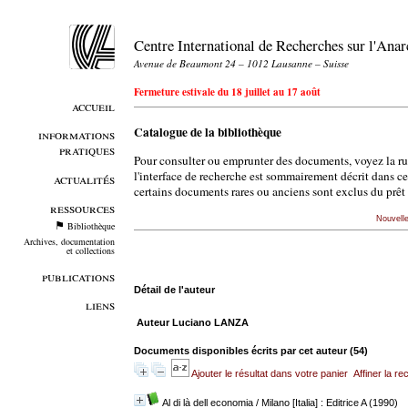
Centre International de Recherches sur l'An
Avenue de Beaumont 24 – 1012 Lausanne – Suisse
Fermeture estivale du 18 juillet au 17 août
accueil
Catalogue de la bibliothèque
informations
pratiques
Pour consulter ou emprunter des documents, voyez la r
l'interface de recherche est sommairement décrit dans c
actualités
certains documents rares ou anciens sont exclus du prêt 
ressources
Nouvell
Bibliothèque
Archives, documentation
et collections
publications
Détail de l'auteur
liens
Auteur Luciano LANZA
Documents disponibles écrits par cet auteur (
54
)
Ajouter le résultat dans votre panier
Affiner la r
Al di là dell economia
/ Milano [Italia] : Editrice A (1990)