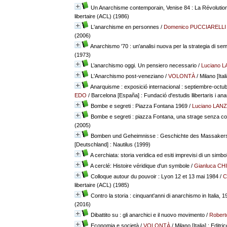
Un Anarchisme contemporain, Venise 84 : La Révolutio
libertaire (ACL) (1986)
L'anarchisme en personnes
/
Domenico PUCCIARELLI
(2006)
Anarchismo '70 : un'analisi nuova per la strategia di se
(1973)
L’anarchismo oggi. Un pensiero necessario
/
Luciano 
L'Anarchismo post-veneziano
/
VOLONTÀ
/ Milano [Ital
Anarquisme : exposició internacional : septiembre-octub
EDO
/ Barcelona [España] : Fundació d'estudis llibertaris i an
Bombe e segreti : Piazza Fontana 1969
/
Luciano LANZ
Bombe e segreti : piazza Fontana, una strage senza col
(2005)
Bomben und Geheimnisse : Geschichte des Massakers
[Deutschland] : Nautilus (1999)
A cerchiata: storia veridica ed esiti imprevisi di un simbo
A cerclé: Histoire véridique d'un symbole
/
Gianluca CH
Colloque autour du pouvoir : Lyon 12 et 13 mai 1984
/
C
libertaire (ACL) (1985)
Contro la storia : cinquant'anni di anarchismo in Italia, 
(2016)
Dibattito su : gli anarchici e il nuovo movimento
/
Rober
Economia e società
/
VOLONTÀ
/ Milano [Italia] : Editri