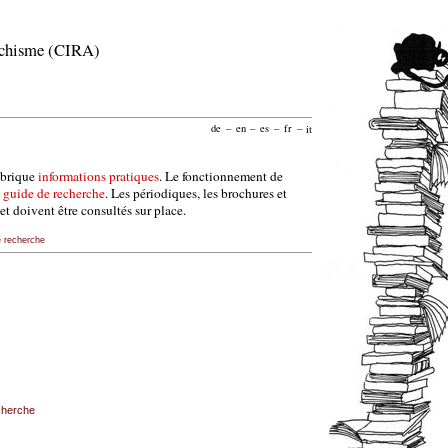
archisme (CIRA)
de
–
en
–
es
–
fr
–
it
ubrique
informations pratiques
. Le fonctionnement de
e
guide de recherche
. Les périodiques, les brochures et
et doivent être consultés sur place.
e recherche
echerche