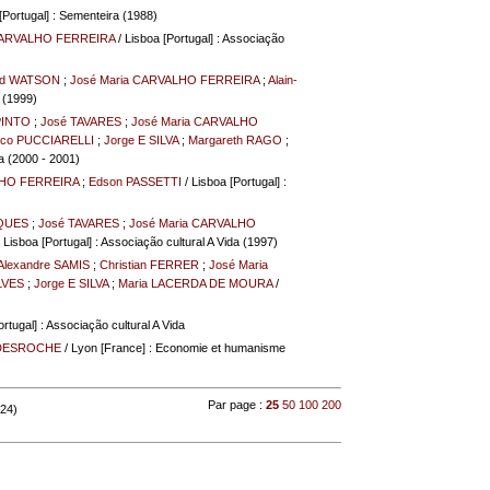
[Portugal] : Sementeira (1988)
CARVALHO FERREIRA
/ Lisboa [Portugal] : Associação
id WATSON
;
José Maria CARVALHO FERREIRA
;
Alain-
a (1999)
PINTO
;
José TAVARES
;
José Maria CARVALHO
co PUCCIARELLI
;
Jorge E SILVA
;
Margareth RAGO
;
da (2000 - 2001)
LHO FERREIRA
;
Edson PASSETTI
/ Lisboa [Portugal] :
IQUES
;
José TAVARES
;
José Maria CARVALHO
 Lisboa [Portugal] : Associação cultural A Vida (1997)
Alexandre SAMIS
;
Christian FERRER
;
José Maria
LVES
;
Jorge E SILVA
;
Maria LACERDA DE MOURA
/
rtugal] : Associação cultural A Vida
 DESROCHE
/ Lyon [France] : Economie et humanisme
Par page :
25
50
100
200
 24)