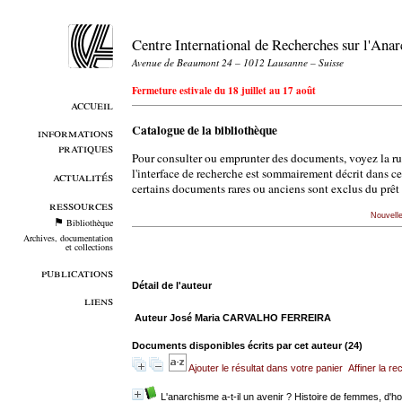
Centre International de Recherches sur l'An
Avenue de Beaumont 24 – 1012 Lausanne – Suisse
Fermeture estivale du 18 juillet au 17 août
accueil
Catalogue de la bibliothèque
informations
pratiques
Pour consulter ou emprunter des documents, voyez la r
l'interface de recherche est sommairement décrit dans c
actualités
certains documents rares ou anciens sont exclus du prêt 
ressources
Nouvell
Bibliothèque
Archives, documentation
et collections
publications
Détail de l'auteur
liens
Auteur José Maria CARVALHO FERREIRA
Documents disponibles écrits par cet auteur (
24
)
Ajouter le résultat dans votre panier
Affiner la r
L'anarchisme a-t-il un avenir ? Histoire de femmes, d'ho