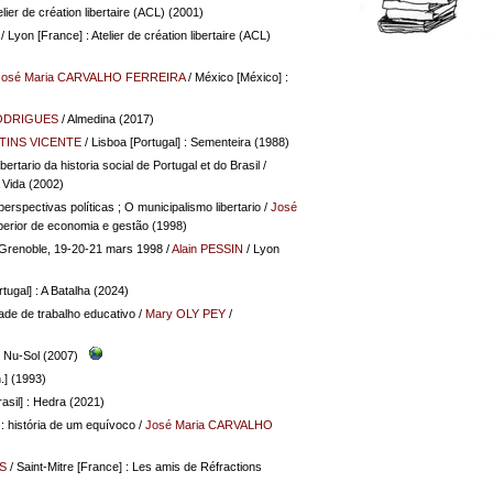
lier de création libertaire (ACL) (2001)
/ Lyon [France] : Atelier de création libertaire (ACL)
José Maria CARVALHO FERREIRA
/ México [México] :
RODRIGUES
/ Almedina (2017)
TINS VICENTE
/ Lisboa [Portugal] : Sementeira (1988)
tario da historia social de Portugal et do Brasil
/
A Vida (2002)
erspectivas políticas ; O municipalismo libertario
/
José
superior de economia e gestão (1998)
l, Grenoble, 19-20-21 mars 1998
/
Alain PESSIN
/ Lyon
tugal] : A Batalha (2024)
ade de trabalho educativo
/
Mary OLY PEY
/
: Nu-Sol (2007)
n.] (1993)
asil] : Hedra (2021)
: história de um equívoco
/
José Maria CARVALHO
S
/ Saint-Mitre [France] : Les amis de Réfractions