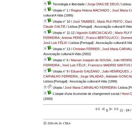
Tecnologia e liberdade
/
Jorge DIAS DE DEUS
/ Lisboa 
Utopia n° 1
/
Regina Helena MACHADO
;
José Maria 
cultural A Vida (1995)
Utopia n° 10
/
José TAVARES
;
Mario RUI PINTO
;
Dav
Claude GALTIE
/ Lisboa [Portugal] : Associação cultural A Vid
Utopia n° 11-12
/
Agustín GARCIA CALVO
;
Mario RUI 
FERREIRA
;
Antonio PEREZ
;
Franco BERTOLUCCI
;
Domeni
José Luis FÉLIX
/ Lisboa [Portugal] : Associação cultural A Vi
Utopia n° 13
/
Christian FERRER
;
José Maria CARVA
Associação cultural A Vida (2002)
Utopia n° 6
/
Manuel Joaquim de SOUSA
;
Julio HENR
FERREIRA
;
José Luis FÉLIX
;
Francisco MADRID SANTOS
/
Utopia n° 9
/
Eduardo GALEANO
;
Julio HENRIQUES
;
CARVALHO FERREIRA
;
Jorge VALADAS
;
Adelaide GONCA
Lisboa [Portugal] : Associação cultural A Vida (1999)
Utopia
/
José Maria CARVALHO FERREIRA
/ Lisboa [Po
L'utopie d'une économie de changement social
/
Henri
(2000)
1
(1 - 24 /
Ⓐ 2026-06-26
CIRA
valider