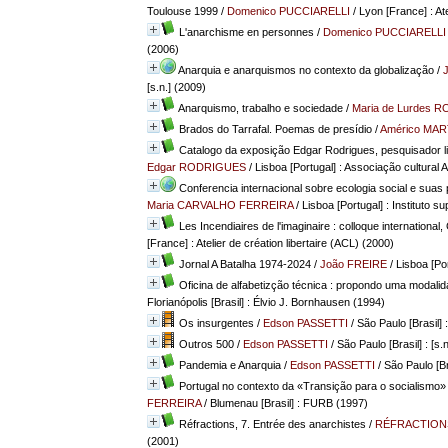
Toulouse 1999
/
Domenico PUCCIARELLI
/ Lyon [France] : Ate
L'anarchisme en personnes
/
Domenico PUCCIARELLI
(2006)
Anarquia e anarquismos no contexto da globalização
/
[s.n.] (2009)
Anarquismo, trabalho e sociedade
/
Maria de Lurdes 
Brados do Tarrafal. Poemas de presídio
/
Américo MAR
Catalogo da exposição Edgar Rodrigues, pesquisador liber
Edgar RODRIGUES
/ Lisboa [Portugal] : Associação cultural 
Conferencia internacional sobre ecologia social e suas p
Maria CARVALHO FERREIRA
/ Lisboa [Portugal] : Instituto 
Les Incendiaires de l'imaginaire : colloque internationa
[France] : Atelier de création libertaire (ACL) (2000)
Jornal A Batalha 1974-2024
/
João FREIRE
/ Lisboa [Por
Oficina de alfabetizção técnica : propondo uma modalid
Florianópolis [Brasil] : Élvio J. Bornhausen (1994)
Os insurgentes
/
Edson PASSETTI
/ São Paulo [Brasil] 
Outros 500
/
Edson PASSETTI
/ São Paulo [Brasil] : [s.
Pandemia e Anarquia
/
Edson PASSETTI
/ São Paulo [Br
Portugal no contexto da «Transição para o socialismo» 
FERREIRA
/ Blumenau [Brasil] : FURB (1997)
Réfractions, 7. Entrée des anarchistes
/
RÉFRACTION
(2001)