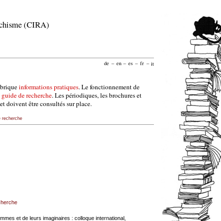
archisme (CIRA)
de
–
en
–
es
–
fr
–
it
ubrique
informations pratiques
. Le fonctionnement de
e
guide de recherche
. Les périodiques, les brochures et
et doivent être consultés sur place.
e recherche
echerche
mmes et de leurs imaginaires : colloque international,