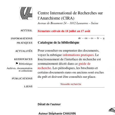
Centre International de Recherches sur
l'Anarchisme (CIRA)
Avenue de Beaumont 24 – 1012 Lausanne – Suisse
accueil
Fermeture estivale du 18 juillet au 17 août
informations
de
–
en
–
es
–
fr
–
it
pratiques
Catalogue de la bibliothèque
Pour consulter ou emprunter des documents,
actualités
voyez la rubrique
informations pratiques
. Le
ressources
fonctionnement de l'interface de recherche est
sommairement décrit dans ce
guide de
Bibliothèque
recherche
. Les périodiques, les brochures et
Archives, documentation
et collections
certains documents rares ou anciens sont exclus
du prêt et doivent être consultés sur place.
publications
Nouvelle recherche
liens
Détail de l'auteur
Auteur Stéphanie CHAUVIN