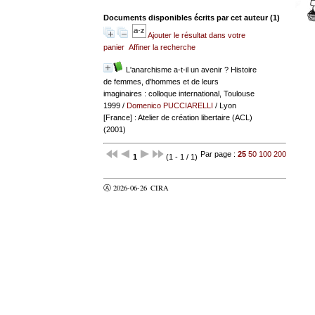
Documents disponibles écrits par cet auteur (
1
)
Ajouter le résultat dans votre
panier
Affiner la recherche
L'anarchisme a-t-il un avenir ? Histoire
de femmes, d'hommes et de leurs
imaginaires : colloque international, Toulouse
1999
/
Domenico PUCCIARELLI
/ Lyon
[France] : Atelier de création libertaire (ACL)
(2001)
Par page :
25
50
100
200
1
(1 - 1 / 1)
Ⓐ 2026-06-26
CIRA
valider