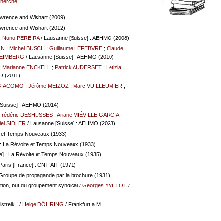
echerche
awrence and Wishart (2009)
awrence and Wishart (2012)
;
Nuno PEREIRA
/ Lausanne [Suisse] : AEHMO (2008)
ON
;
Michel BUSCH
;
Guillaume LEFEBVRE
;
Claude
HEIMBERG
/ Lausanne [Suisse] : AEHMO (2010)
;
Marianne ENCKELL
;
Patrick AUDERSET
;
Letizia
O (2011)
NGIACOMO
;
Jérôme MEIZOZ
;
Marc VUILLEUMIER
;
[Suisse] : AEHMO (2014)
Frédéric DESHUSSES
;
Ariane MIÉVILLE GARCIA
;
iel SIDLER
/ Lausanne [Suisse] : AEHMO (2023)
e et Temps Nouveaux (1933)
 : La Révolte et Temps Nouveaux (1933)
e] : La Révolte et Temps Nouveaux (1935)
Paris [France] : CNT-AIT (1971)
: Groupe de propagande par la brochure (1931)
ction, but du groupement syndical
/
Georges YVETOT
/
streik !
/
Helge DÖHRING
/ Frankfurt a.M.