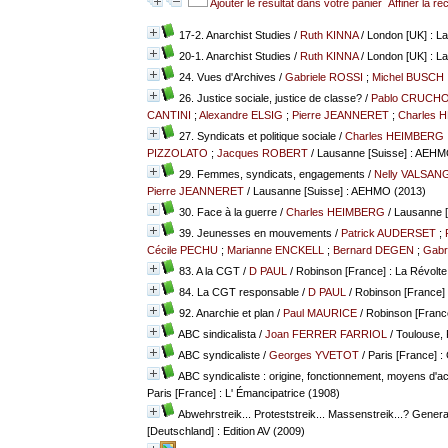
Ajouter le résultat dans votre panier
Affiner la r
17-2. Anarchist Studies
/
Ruth KINNA
/ London [UK] : L
20-1. Anarchist Studies
/
Ruth KINNA
/ London [UK] : L
24. Vues d'Archives
/
Gabriele ROSSI
;
Michel BUSCH
26. Justice sociale, justice de classe?
/
Pablo CRUCH
CANTINI
;
Alexandre ELSIG
;
Pierre JEANNERET
;
Charles 
27. Syndicats et politique sociale
/
Charles HEIMBERG
PIZZOLATO
;
Jacques ROBERT
/ Lausanne [Suisse] : AEHM
29. Femmes, syndicats, engagements
/
Nelly VALSA
Pierre JEANNERET
/ Lausanne [Suisse] : AEHMO (2013)
30. Face à la guerre
/
Charles HEIMBERG
/ Lausanne 
39. Jeunesses en mouvements
/
Patrick AUDERSET
;
Cécile PECHU
;
Marianne ENCKELL
;
Bernard DEGEN
;
Gabr
83. A la CGT
/
D PAUL
/ Robinson [France] : La Révolt
84. La CGT responsable
/
D PAUL
/ Robinson [France]
92. Anarchie et plan
/
Paul MAURICE
/ Robinson [Franc
ABC sindicalista
/
Joan FERRER FARRIOL
/ Toulouse, 
ABC syndicaliste
/
Georges YVETOT
/ Paris [France] 
ABC syndicaliste : origine, fonctionnement, moyens d'a
Paris [France] : L' Émancipatrice (1908)
Abwehrstreik... Proteststreik... Massenstreik...? General
[Deutschland] : Edition AV (2009)