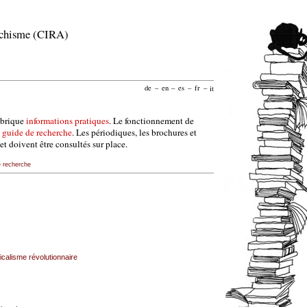
archisme (CIRA)
de
–
en
–
es
–
fr
–
it
ubrique
informations pratiques
. Le fonctionnement de
e
guide de recherche
. Les périodiques, les brochures et
et doivent être consultés sur place.
e recherche
calisme révolutionnaire