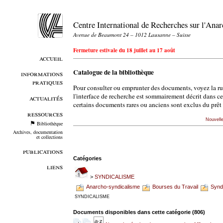
Centre International de Recherches sur l'An
Avenue de Beaumont 24 – 1012 Lausanne – Suisse
Fermeture estivale du 18 juillet au 17 août
accueil
Catalogue de la bibliothèque
informations
pratiques
Pour consulter ou emprunter des documents, voyez la r
l'interface de recherche est sommairement décrit dans c
actualités
certains documents rares ou anciens sont exclus du prêt 
ressources
Nouvell
Bibliothèque
Archives, documentation
et collections
publications
Catégories
liens
>
SYNDICALISME
Anarcho-syndicalisme
Bourses du Travail
Syndi
SYNDICALISME
Documents disponibles dans cette catégorie (
806
)