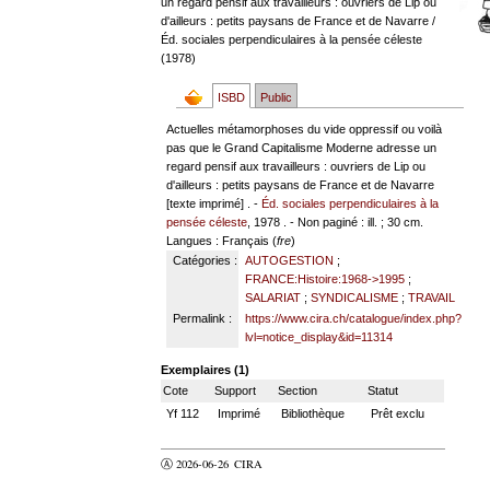
un regard pensif aux travailleurs : ouvriers de Lip ou
d'ailleurs : petits paysans de France et de Navarre
/
Éd. sociales perpendiculaires à la pensée céleste
(1978)
ISBD
Public
Actuelles métamorphoses du vide oppressif ou voilà
pas que le Grand Capitalisme Moderne adresse un
regard pensif aux travailleurs : ouvriers de Lip ou
d'ailleurs : petits paysans de France et de Navarre
[texte imprimé] . -
Éd. sociales perpendiculaires à la
pensée céleste
, 1978 . - Non paginé : ill. ; 30 cm.
Langues
: Français (
fre
)
Catégories :
AUTOGESTION
;
FRANCE:Histoire:1968->1995
;
SALARIAT
;
SYNDICALISME
;
TRAVAIL
Permalink :
https://www.cira.ch/catalogue/index.php?
lvl=notice_display&id=11314
Exemplaires (1)
Cote
Support
Section
Statut
Yf 112
Imprimé
Bibliothèque
Prêt exclu
Ⓐ 2026-06-26
CIRA
valider