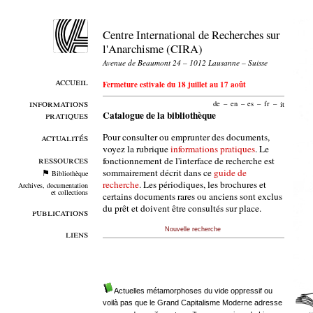
Centre International de Recherches sur
l'Anarchisme (CIRA)
Avenue de Beaumont 24 – 1012 Lausanne – Suisse
accueil
Fermeture estivale du 18 juillet au 17 août
informations
de
–
en
–
es
–
fr
–
it
pratiques
Catalogue de la bibliothèque
Pour consulter ou emprunter des documents,
actualités
voyez la rubrique
informations pratiques
. Le
ressources
fonctionnement de l'interface de recherche est
sommairement décrit dans ce
guide de
Bibliothèque
recherche
. Les périodiques, les brochures et
Archives, documentation
et collections
certains documents rares ou anciens sont exclus
du prêt et doivent être consultés sur place.
publications
Nouvelle recherche
liens
Actuelles métamorphoses du vide oppressif ou
voilà pas que le Grand Capitalisme Moderne adresse