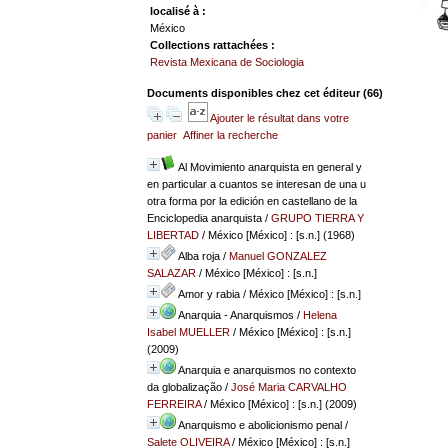
localisé à :
México
Collections rattachées :
Revista Mexicana de Sociologia
Documents disponibles chez cet éditeur (
66
)
Ajouter le résultat dans votre
panier
Affiner la recherche
Al Movimiento anarquista en general y
en particular a cuantos se interesan de una u
otra forma por la edición en castellano de la
Enciclopedia anarquista
/
GRUPO TIERRA Y
LIBERTAD
/ México [México] : [s.n.] (1968)
Alba roja
/
Manuel GONZALEZ
SALAZAR
/ México [México] : [s.n.]
Amor y rabia
/ México [México] : [s.n.]
Anarquia - Anarquismos
/
Helena
Isabel MUELLER
/ México [México] : [s.n.]
(2009)
Anarquia e anarquismos no contexto
da globalização
/
José Maria CARVALHO
FERREIRA
/ México [México] : [s.n.] (2009)
Anarquismo e abolicionismo penal
/
Salete OLIVEIRA
/ México [México] : [s.n.]