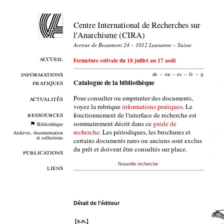
Centre International de Recherches sur
l'Anarchisme (CIRA)
Avenue de Beaumont 24 – 1012 Lausanne – Suisse
accueil
Fermeture estivale du 18 juillet au 17 août
informations
de
–
en
–
es
–
fr
–
it
pratiques
Catalogue de la bibliothèque
Pour consulter ou emprunter des documents,
actualités
voyez la rubrique
informations pratiques
. Le
ressources
fonctionnement de l'interface de recherche est
sommairement décrit dans ce
guide de
Bibliothèque
recherche
. Les périodiques, les brochures et
Archives, documentation
et collections
certains documents rares ou anciens sont exclus
du prêt et doivent être consultés sur place.
publications
Nouvelle recherche
liens
Détail de l'éditeur
[s.n.]