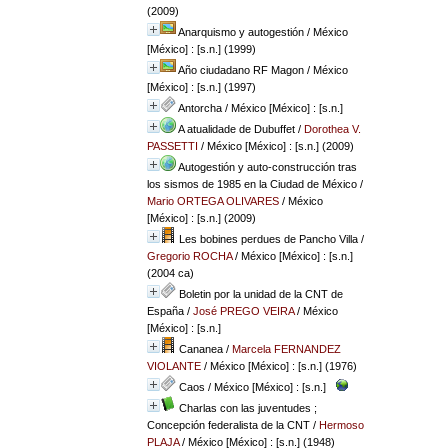
(2009)
Anarquismo y autogestión
/ México
[México] : [s.n.] (1999)
Año ciudadano RF Magon
/ México
[México] : [s.n.] (1997)
Antorcha
/ México [México] : [s.n.]
A atualidade de Dubuffet
/
Dorothea V.
PASSETTI
/ México [México] : [s.n.] (2009)
Autogestión y auto-construcción tras
los sismos de 1985 en la Ciudad de México
/
Mario ORTEGA OLIVARES
/ México
[México] : [s.n.] (2009)
Les bobines perdues de Pancho Villa
/
Gregorio ROCHA
/ México [México] : [s.n.]
(2004 ca)
Boletin por la unidad de la CNT de
España
/
José PREGO VEIRA
/ México
[México] : [s.n.]
Cananea
/
Marcela FERNANDEZ
VIOLANTE
/ México [México] : [s.n.] (1976)
Caos
/ México [México] : [s.n.]
Charlas con las juventudes ;
Concepción federalista de la CNT
/
Hermoso
PLAJA
/ México [México] : [s.n.] (1948)