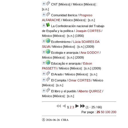
CNT [México]
/ México [México] :
[s.n.]
Comunidad iberica
/
Progreso
ALFARACHE
/ México [México] : [s.n.]
La Confederación nacional del Trabajo
de España y la política
/
Joaquin CORTES
/
México [México] : [s.n.] (1956)
Ecofeminismo
/
Lúcia SOARES DA
SILVA
/ México [México] : [s.n.] (2009)
Ecologia e anarquia
/
Ana GODOY
/
México [México] : [s.n.] (2009)
Educação e anarquia
/
Edson
PASSETTI
/ México [México] : [s.n.] (2009)
El Arado
/ México [México] : [s.n.]
El Compita
/
Omar CORTES
/ México
[México] : [s.n.]
El libro y el pueblo
/
Alberto QUIROZ
/
México [México] : [s.n.]
1
2
3
(1 - 25 / 66)
Par page :
25
50
100
200
Ⓐ 2026-06-26
CIRA
valider