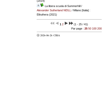
(2014)
La libera scuola di Summerhill
/
Alexander Sutherland NEILL
/ Milano [Italia] :
Elèuthera (2021)
1
2
(1 - 25 / 41)
Par page :
25
50
100
200
Ⓐ 2026-06-26
CIRA
valider