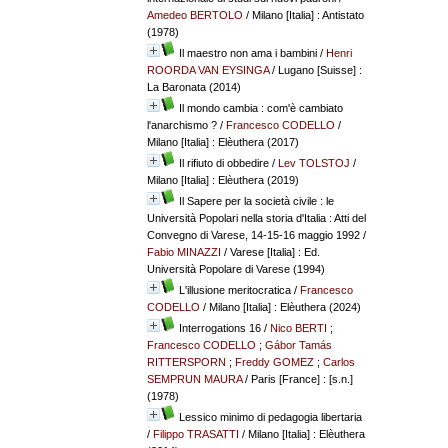
Amedeo BERTOLO
/ Milano [Italia] : Antistato
(1978)
Il maestro non ama i bambini
/
Henri
ROORDA VAN EYSINGA
/ Lugano [Suisse] :
La Baronata (2014)
Il mondo cambia : com'è cambiato
l'anarchismo ?
/
Francesco CODELLO
/
Milano [Italia] : Elèuthera (2017)
Il rifiuto di obbedire
/
Lev TOLSTOJ
/
Milano [Italia] : Elèuthera (2019)
Il Sapere per la società civile : le
Università Popolari nella storia d'Italia : Atti del
Convegno di Varese, 14-15-16 maggio 1992
/
Fabio MINAZZI
/ Varese [Italia] : Ed.
Università Popolare di Varese (1994)
L'illusione meritocratica
/
Francesco
CODELLO
/ Milano [Italia] : Elèuthera (2024)
Interrogations 16
/
Nico BERTI
;
Francesco CODELLO
;
Gábor Tamás
RITTERSPORN
;
Freddy GOMEZ
;
Carlos
SEMPRUN MAURA
/ Paris [France] : [s.n.]
(1978)
Lessico minimo di pedagogia libertaria
/
Filippo TRASATTI
/ Milano [Italia] : Elèuthera