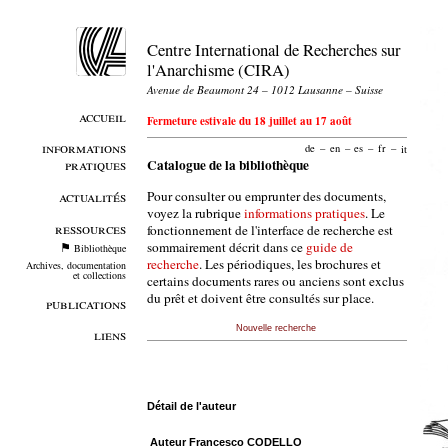
Centre International de Recherches sur
l'Anarchisme (CIRA)
Avenue de Beaumont 24 – 1012 Lausanne – Suisse
accueil
Fermeture estivale du 18 juillet au 17 août
informations
de
–
en
–
es
–
fr
–
it
pratiques
Catalogue de la bibliothèque
Pour consulter ou emprunter des documents,
actualités
voyez la rubrique
informations pratiques
. Le
ressources
fonctionnement de l'interface de recherche est
sommairement décrit dans ce
guide de
Bibliothèque
recherche
. Les périodiques, les brochures et
Archives, documentation
et collections
certains documents rares ou anciens sont exclus
du prêt et doivent être consultés sur place.
publications
Nouvelle recherche
liens
Détail de l'auteur
Auteur Francesco CODELLO