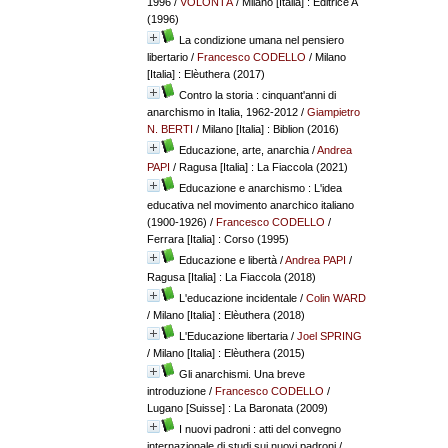
1996
/
VOLONTÀ
/ Milano [Italia] : Editrice A
(1996)
La condizione umana nel pensiero
libertario
/
Francesco CODELLO
/ Milano
[Italia] : Elèuthera (2017)
Contro la storia : cinquant'anni di
anarchismo in Italia, 1962-2012
/
Giampietro
N. BERTI
/ Milano [Italia] : Biblion (2016)
Educazione, arte, anarchia
/
Andrea
PAPI
/ Ragusa [Italia] : La Fiaccola (2021)
Educazione e anarchismo : L'idea
educativa nel movimento anarchico italiano
(1900-1926)
/
Francesco CODELLO
/
Ferrara [Italia] : Corso (1995)
Educazione e libertà
/
Andrea PAPI
/
Ragusa [Italia] : La Fiaccola (2018)
L'educazione incidentale
/
Colin WARD
/ Milano [Italia] : Elèuthera (2018)
L'Educazione libertaria
/
Joel SPRING
/ Milano [Italia] : Elèuthera (2015)
Gli anarchismi. Una breve
introduzione
/
Francesco CODELLO
/
Lugano [Suisse] : La Baronata (2009)
I nuovi padroni : atti del convegno
internazionale di studi sui nuovi padroni
/