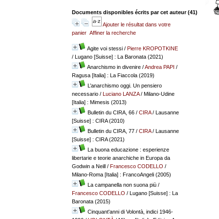
Documents disponibles écrits par cet auteur (
41
)
Ajouter le résultat dans votre
panier
Affiner la recherche
Agite voi stessi
/
Pierre KROPOTKINE
/ Lugano [Suisse] : La Baronata (2021)
Anarchismo in divenire
/
Andrea PAPI
/
Ragusa [Italia] : La Fiaccola (2019)
L’anarchismo oggi. Un pensiero
necessario
/
Luciano LANZA
/ Milano-Udine
[Italia] : Mimesis (2013)
Bulletin du CIRA, 66
/
CIRA
/ Lausanne
[Suisse] : CIRA (2010)
Bulletin du CIRA, 77
/
CIRA
/ Lausanne
[Suisse] : CIRA (2021)
La buona educazione : esperienze
libertarie e teorie anarchiche in Europa da
Godwin a Neill
/
Francesco CODELLO
/
Milano-Roma [Italia] : FrancoAngeli (2005)
La campanella non suona più
/
Francesco CODELLO
/ Lugano [Suisse] : La
Baronata (2015)
Cinquant'anni di Volontà, indici 1946-