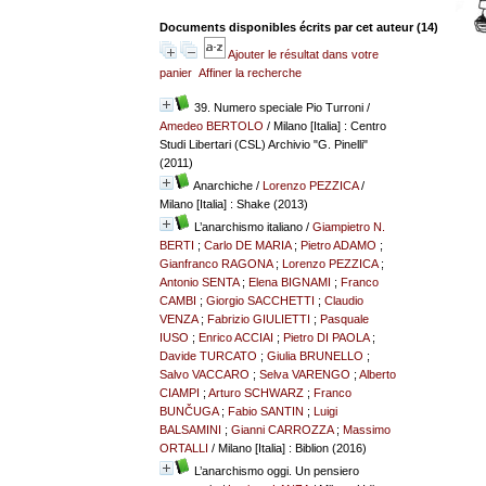
Documents disponibles écrits par cet auteur (
14
)
Ajouter le résultat dans votre
panier
Affiner la recherche
39. Numero speciale Pio Turroni
/
Amedeo BERTOLO
/ Milano [Italia] : Centro
Studi Libertari (CSL) Archivio "G. Pinelli"
(2011)
Anarchiche
/
Lorenzo PEZZICA
/
Milano [Italia] : Shake (2013)
L’anarchismo italiano
/
Giampietro N.
BERTI
;
Carlo DE MARIA
;
Pietro ADAMO
;
Gianfranco RAGONA
;
Lorenzo PEZZICA
;
Antonio SENTA
;
Elena BIGNAMI
;
Franco
CAMBI
;
Giorgio SACCHETTI
;
Claudio
VENZA
;
Fabrizio GIULIETTI
;
Pasquale
IUSO
;
Enrico ACCIAI
;
Pietro DI PAOLA
;
Davide TURCATO
;
Giulia BRUNELLO
;
Salvo VACCARO
;
Selva VARENGO
;
Alberto
CIAMPI
;
Arturo SCHWARZ
;
Franco
BUNČUGA
;
Fabio SANTIN
;
Luigi
BALSAMINI
;
Gianni CARROZZA
;
Massimo
ORTALLI
/ Milano [Italia] : Biblion (2016)
L’anarchismo oggi. Un pensiero