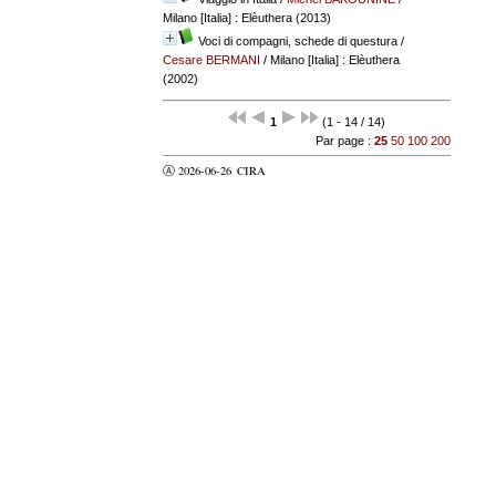
Milano [Italia] : Elèuthera (2013)
Voci di compagni, schede di questura
/
Cesare BERMANI
/ Milano [Italia] : Elèuthera
(2002)
1
(1 - 14 / 14)
Par page :
25
50
100
200
Ⓐ 2026-06-26
CIRA
valider