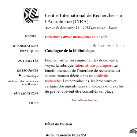
Centre International de Recherches sur
l'Anarchisme (CIRA)
Avenue de Beaumont 24 – 1012 Lausanne – Suisse
accueil
Fermeture estivale du 18 juillet au 17 août
informations
de
–
en
–
es
–
fr
–
it
pratiques
Catalogue de la bibliothèque
Pour consulter ou emprunter des documents,
actualités
voyez la rubrique
informations pratiques
. Le
ressources
fonctionnement de l'interface de recherche est
sommairement décrit dans ce
guide de
Bibliothèque
recherche
. Les périodiques, les brochures et
Archives, documentation
et collections
certains documents rares ou anciens sont exclus
du prêt et doivent être consultés sur place.
publications
Nouvelle recherche
liens
Détail de l'auteur
Auteur Lorenzo PEZZICA