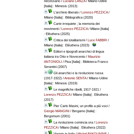
necessario
/
Luciano LANZA
/ Milano-Udine
[Italia] : Mimesis (2013)
L'archivio liberato
/
Lorenzo PEZZICA
/
Milano [Italia] : Bibliografica (2020)
Carte irrequiete ; la memoria dei
movimenti
/
Lorenzo PEZZICA
/ Milano [Italia]
: Elèuthera (2025)
Critica dei totalitarismi
/
Luce FABBRI
/
Milano [Italia] : Elèuthera (2023)
Editori e tipografi anarchici di lingua
italiana tra Otto e Novecento
/
Maurizio
ANTONIOLI
/ Pisa [Italia] : Biblioteca Franco
Serantini (2007)
Gli anarchici e la rivoluzione russa
(1917-1922)
/
Antonio SENTA
/ Milano-Udine
[Italia] : Mimesis (2019)
Le magnifiche ribelli, 1917-1921
/
Lorenzo PEZZICA
/ Milano [Italia] : Elèuthera
(2017)
Pier Carlo Masini, un profilo a più voci
/
Giorgio MANGINI
/ Bergamo [Italia] :
Bergomum (2001)
La rivoluzione comincia ora
/
Lorenzo
PEZZICA
/ Milano [Italia] : Elèuthera (2022)
Viaggio in Italia
/
Michel BAKOUNINE
/