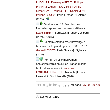
LUCCHINI
;
Dominique PETIT
;
Philippe
PARAIRE
;
Angel PINO
;
Boris RATEL
;
Olivier RAY
;
Édouard SILL
;
Daniel VIDAL
;
Philippe BOUBA
/ Paris [France] : L'Atelier
(2015)
Dissidences, 14. Anarchismes.
Nouvelles approches, nouveaux débats
/
David BERRY
/ Bordeaux [France] : Le bord
de l'eau (2015)
Le mouvement ouvrier provençal à
l'épreuve de la grande guerre, 1909-1919
/
Gérard LEIDET
/ Paris [France] : Syllepse
(2015)
Pio Turroni et le mouvement
anarchiste italien en exil en France durant
l’entre-deux-guerres
/
Françoise
FONTANELLI MOREL
/ Marseille [France] :
Université d'Aix-Marseille (2016)
Par page :
25
50
100
200
1
(1 - 6 / 6)
Ⓐ 2026-06-26
CIRA
valider