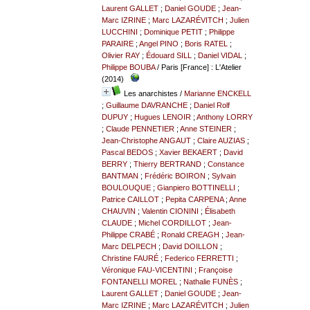
Laurent GALLET
;
Daniel GOUDE
;
Jean-
Marc IZRINE
;
Marc LAZARÉVITCH
;
Julien
LUCCHINI
;
Dominique PETIT
;
Philippe
PARAIRE
;
Angel PINO
;
Boris RATEL
;
Olivier RAY
;
Édouard SILL
;
Daniel VIDAL
;
Philippe BOUBA
/ Paris [France] : L'Atelier
(2014)
Les anarchistes
/
Marianne ENCKELL
;
Guillaume DAVRANCHE
;
Daniel Rolf
DUPUY
;
Hugues LENOIR
;
Anthony LORRY
;
Claude PENNETIER
;
Anne STEINER
;
Jean-Christophe ANGAUT
;
Claire AUZIAS
;
Pascal BEDOS
;
Xavier BEKAERT
;
David
BERRY
;
Thierry BERTRAND
;
Constance
BANTMAN
;
Frédéric BOIRON
;
Sylvain
BOULOUQUE
;
Gianpiero BOTTINELLI
;
Patrice CAILLOT
;
Pepita CARPENA
;
Anne
CHAUVIN
;
Valentin CIONINI
;
Élisabeth
CLAUDE
;
Michel CORDILLOT
;
Jean-
Philippe CRABÉ
;
Ronald CREAGH
;
Jean-
Marc DELPECH
;
David DOILLON
;
Christine FAURÉ
;
Federico FERRETTI
;
Véronique FAU-VICENTINI
;
Françoise
FONTANELLI MOREL
;
Nathalie FUNÈS
;
Laurent GALLET
;
Daniel GOUDE
;
Jean-
Marc IZRINE
;
Marc LAZARÉVITCH
;
Julien