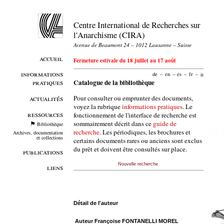
Centre International de Recherches sur
l'Anarchisme (CIRA)
Avenue de Beaumont 24 – 1012 Lausanne – Suisse
accueil
Fermeture estivale du 18 juillet au 17 août
informations
de
–
en
–
es
–
fr
–
it
pratiques
Catalogue de la bibliothèque
Pour consulter ou emprunter des documents,
actualités
voyez la rubrique
informations pratiques
. Le
ressources
fonctionnement de l'interface de recherche est
sommairement décrit dans ce
guide de
Bibliothèque
recherche
. Les périodiques, les brochures et
Archives, documentation
et collections
certains documents rares ou anciens sont exclus
du prêt et doivent être consultés sur place.
publications
Nouvelle recherche
liens
Détail de l'auteur
Auteur Françoise FONTANELLI MOREL