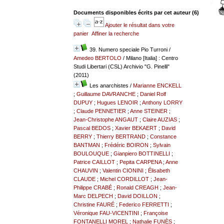
Documents disponibles écrits par cet auteur (
6
)
Ajouter le résultat dans votre
panier
Affiner la recherche
39. Numero speciale Pio Turroni
/
Amedeo BERTOLO
/ Milano [Italia] : Centro
Studi Libertari (CSL) Archivio "G. Pinelli"
(2011)
Les anarchistes
/
Marianne ENCKELL
;
Guillaume DAVRANCHE
;
Daniel Rolf
DUPUY
;
Hugues LENOIR
;
Anthony LORRY
;
Claude PENNETIER
;
Anne STEINER
;
Jean-Christophe ANGAUT
;
Claire AUZIAS
;
Pascal BEDOS
;
Xavier BEKAERT
;
David
BERRY
;
Thierry BERTRAND
;
Constance
BANTMAN
;
Frédéric BOIRON
;
Sylvain
BOULOUQUE
;
Gianpiero BOTTINELLI
;
Patrice CAILLOT
;
Pepita CARPENA
;
Anne
CHAUVIN
;
Valentin CIONINI
;
Élisabeth
CLAUDE
;
Michel CORDILLOT
;
Jean-
Philippe CRABÉ
;
Ronald CREAGH
;
Jean-
Marc DELPECH
;
David DOILLON
;
Christine FAURÉ
;
Federico FERRETTI
;
Véronique FAU-VICENTINI
;
Françoise
FONTANELLI MOREL
;
Nathalie FUNÈS
;