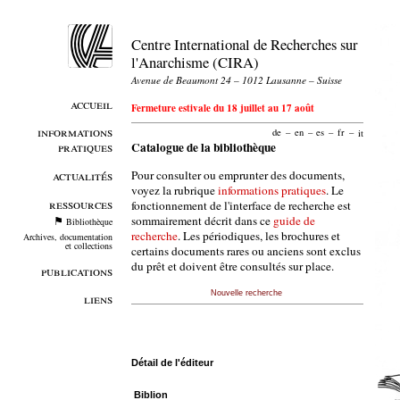
Centre International de Recherches sur
l'Anarchisme (CIRA)
Avenue de Beaumont 24 – 1012 Lausanne – Suisse
accueil
Fermeture estivale du 18 juillet au 17 août
informations
de
–
en
–
es
–
fr
–
it
pratiques
Catalogue de la bibliothèque
Pour consulter ou emprunter des documents,
actualités
voyez la rubrique
informations pratiques
. Le
ressources
fonctionnement de l'interface de recherche est
sommairement décrit dans ce
guide de
Bibliothèque
recherche
. Les périodiques, les brochures et
Archives, documentation
et collections
certains documents rares ou anciens sont exclus
du prêt et doivent être consultés sur place.
publications
Nouvelle recherche
liens
Détail de l'éditeur
Biblion