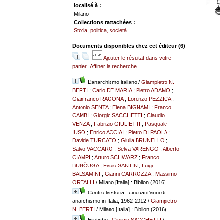
localisé à :
Milano
Collections rattachées :
Storia, politica, società
Documents disponibles chez cet éditeur (
6
)
Ajouter le résultat dans votre
panier
Affiner la recherche
L’anarchismo italiano
/
Giampietro N.
BERTI
;
Carlo DE MARIA
;
Pietro ADAMO
;
Gianfranco RAGONA
;
Lorenzo PEZZICA
;
Antonio SENTA
;
Elena BIGNAMI
;
Franco
CAMBI
;
Giorgio SACCHETTI
;
Claudio
VENZA
;
Fabrizio GIULIETTI
;
Pasquale
IUSO
;
Enrico ACCIAI
;
Pietro DI PAOLA
;
Davide TURCATO
;
Giulia BRUNELLO
;
Salvo VACCARO
;
Selva VARENGO
;
Alberto
CIAMPI
;
Arturo SCHWARZ
;
Franco
BUNČUGA
;
Fabio SANTIN
;
Luigi
BALSAMINI
;
Gianni CARROZZA
;
Massimo
ORTALLI
/ Milano [Italia] : Biblion (2016)
Contro la storia : cinquant'anni di
anarchismo in Italia, 1962-2012
/
Giampietro
N. BERTI
/ Milano [Italia] : Biblion (2016)
Eretiche
/
Giorgio SACCHETTI
/