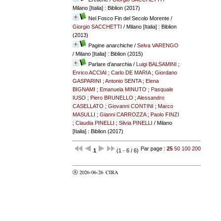
Milano [Italia] : Biblion (2017)
Nel Fosco Fin del Secolo Morente
/
Giorgio SACCHETTI
/ Milano [Italia] : Biblion
(2013)
Pagine anarchiche
/
Selva VARENGO
/ Milano [Italia] : Biblion (2015)
Parlare d’anarchia
/
Luigi BALSAMINI
;
Enrico ACCIAI
;
Carlo DE MARIA
;
Giordano
GASPARINI
;
Antonio SENTA
;
Elena
BIGNAMI
;
Emanuela MINUTO
;
Pasquale
IUSO
;
Piero BRUNELLO
;
Alessandro
CASELLATO
;
Giovanni CONTINI
;
Marco
MASULLI
;
Gianni CARROZZA
;
Paolo FINZI
;
Claudia PINELLI
;
Silvia PINELLI
/ Milano
[Italia] : Biblion (2017)
Par page :
25
50
100
200
1
(1 - 6 / 6)
Ⓐ 2026-06-26
CIRA
valider