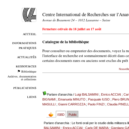
Centre International de Recherches sur l'An
Avenue de Beaumont 24 – 1012 Lausanne – Suisse
Fermeture estivale du 18 juillet au 17 août
accueil
Catalogue de la bibliothèque
informations
pratiques
Pour consulter ou emprunter des documents, voyez la r
l'interface de recherche est sommairement décrit dans c
actualités
certains documents rares ou anciens sont exclus du prêt 
ressources
Nouvell
Bibliothèque
Archives, documentation
et collections
publications
Parlare d’anarchia
/
Luigi BALSAMINI
;
Enrico ACCIAI
;
Car
liens
BIGNAMI
;
Emanuela MINUTO
;
Pasquale IUSO
;
Piero BRU
MASULLI
;
Gianni CARROZZA
;
Paolo FINZI
;
Claudia PINELL
ISBD
Public
Parlare d’anarchia : Le fonti orali per lo studio della militanza
BALSAMINI
;
Enrico ACCIAI
;
Carlo DE MARIA
;
Giordano G