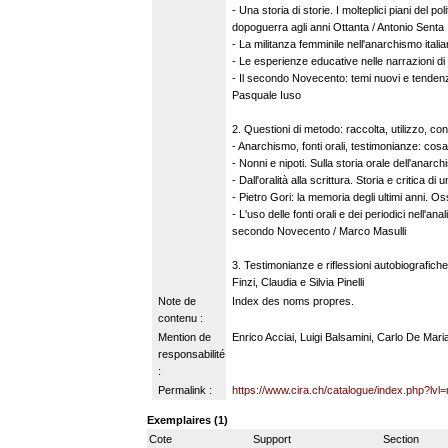
- Una storia di storie. I molteplici piani del po
dopoguerra agli anni Ottanta / Antonio Senta
- La militanza femminile nell'anarchismo ita
- Le esperienze educative nelle narrazioni d
- Il secondo Novecento: temi nuovi e tendenz
Pasquale Iuso
2. Questioni di metodo: raccolta, utilizzo, con
- Anarchismo, fonti orali, testimonianze: cos
- Nonni e nipoti. Sulla storia orale dell'anarc
- Dall'oralità alla scrittura. Storia e critica di
- Pietro Gori: la memoria degli ultimi anni. O
- L'uso delle fonti orali e dei periodici nell'an
secondo Novecento / Marco Masulli
3. Testimonianze e riflessioni autobiografich
Finzi, Claudia e Silvia Pinelli
Note de
Index des noms propres.
contenu :
Mention de
Enrico Acciai, Luigi Balsamini, Carlo De Mari
responsabilité
:
Permalink :
https://www.cira.ch/catalogue/index.php?lvl
Exemplaires (1)
Cote
Support
Section