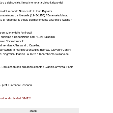
litico e del sociale: il movimento anarchico italiano dal
liano del secondo Novecento / Elena Bignami
i una minoranza libertaria (1945-1955) / Emanuela Minuto
e di fondo per lo studio del moviemento anarchico italiano /
servazione delle fonti orali
a abbiamo a disposizione oggi / Luigi Balsamini
hismo / Piero Brunello
 un'intervista / Alessandro Casellato
sservazioni in margine a un'antica ricerca / Giovanni Contini
alisi biografica: Placido La Torre e l'anarchismo siciliano del
e. Dal Sessantotto agli anni Settanta / Gianni Carrozza, Paolo
a; préf. Giordano Gasparini
=notice_display&id=314224
Statut