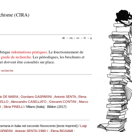
archisme (CIRA)
de
–
en
–
es
–
fr
–
it
ubrique
informations pratiques
. Le fonctionnement de
e
guide de recherche
. Les périodiques, les brochures et
et doivent être consultés sur place.
e recherche
lo DE MARIA
;
Giordano GASPARINI
;
Antonio SENTA
;
Elena
NELLO
;
Alessandro CASELLATO
;
Giovanni CONTINI
;
Marco
I
;
Silvia PINELLI
/ Milano [Italia] : Biblion (2017)
 libertaria in Italia nel secondo Novecento [texte imprimé] /
Luigi
ASPARINI
;
Antonio SENTA (1980-)
;
Elena BIGNAMI
;