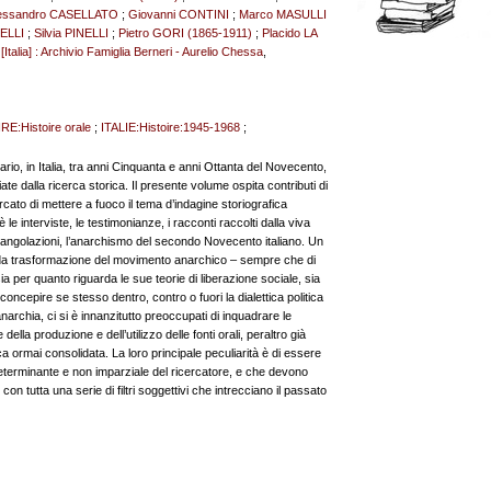
essandro CASELLATO
;
Giovanni CONTINI
;
Marco MASULLI
NELLI
;
Silvia PINELLI
;
Pietro GORI (1865-1911)
;
Placido LA
[Italia] : Archivio Famiglia Berneri - Aurelio Chessa
,
RE:Histoire orale
;
ITALIE:Histoire:1945-1968
;
rio, in Italia, tra anni Cinquanta e anni Ottanta del Novecento,
e dalla ricerca storica. Il presente volume ospita contributi di
cato di mettere a fuoco il tema d’indagine storiografica
è le interviste, le testimonianze, i racconti raccolti dalla viva
e angolazioni, l’anarchismo del secondo Novecento italiano. Un
da trasformazione del movimento anarchico – sempre che di
ia per quanto riguarda le sue teorie di liberazione sociale, sia
 concepire se stesso dentro, contro o fuori la dialettica politica
archia, ci si è innanzitutto preoccupati di inquadrare le
lla produzione e dell’utilizzo delle fonti orali, peraltro già
a ormai consolidata. La loro principale peculiarità è di essere
o determinante e non imparziale del ricercatore, e che devono
on tutta una serie di filtri soggettivi che intrecciano il passato