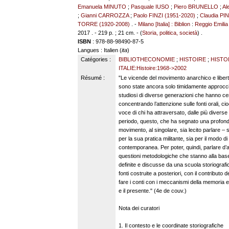
Emanuela MINUTO
;
Pasquale IUSO
;
Piero BRUNELLO
;
Al
;
Gianni CARROZZA
;
Paolo FINZI (1951-2020)
;
Claudia PI
TORRE (1920-2008)
. -
Milano [Italia] : Biblion
:
Reggio Emilia 
2017 . - 219 p. ; 21 cm. - (
Storia, politica, società
) .
ISBN
: 978-88-98490-87-5
Langues
: Italien (
ita
)
Catégories :
BIBLIOTHECONOMIE
;
HISTOIRE
;
HISTOI
ITALIE:Histoire:1968->2002
Résumé :
"Le vicende del movimento anarchico e liberta
sono state ancora solo timidamente approcciat
studiosi di diverse generazioni che hanno cer
concentrando l’attenzione sulle fonti orali, cio
voce di chi ha attraversato, dalle più divers
periodo, questo, che ha segnato una profon
movimento, al singolare, sia lecito parlare – s
per la sua pratica militante, sia per il modo di
contemporanea. Per poter, quindi, parlare d’an
questioni metodologiche che stanno alla base de
definite e discusse da una scuola storiografic
fonti costruite a posteriori, con il contribut
fare i conti con i meccanismi della memoria e c
e il presente." (4e de couv.)
Nota dei curatori
1. Il contesto e le coordinate storiografiche