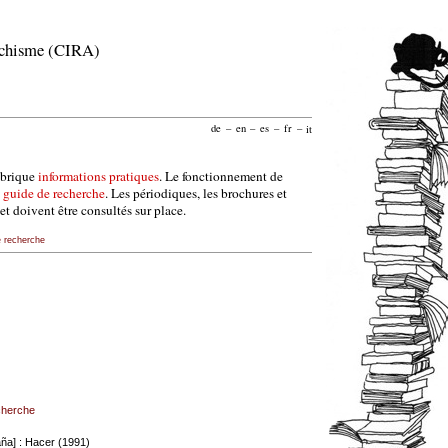
archisme (CIRA)
de
–
en
–
es
–
fr
–
it
ubrique
informations pratiques
. Le fonctionnement de
e
guide de recherche
. Les périodiques, les brochures et
et doivent être consultés sur place.
e recherche
echerche
ña] : Hacer (1991)