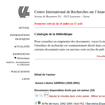
Centre International de Recherches sur l'An
Avenue de Beaumont 24 – 1012 Lausanne – Suisse
Fermeture estivale du 18 juillet au 17 août
accueil
Catalogue de la bibliothèque
informations
pratiques
Pour consulter ou emprunter des documents, voyez la r
l'interface de recherche est sommairement décrit dans c
actualités
certains documents rares ou anciens sont exclus du prêt 
ressources
Nouvell
Bibliothèque
Archives, documentation
et collections
publications
Détail de l'auteur
liens
Auteur Liberto SARRAU (1920-2001)
Documents disponibles écrits par cet auteur (
10
)
Ajouter le résultat dans votre panier
Affiner la r
Al Pie del muro, 1942-1954
/
Abel PAZ
/ Barcelona [Espa