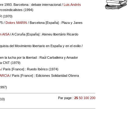
re 1993. Barcelona : debate internacional
/
Luis Andrés
arcosindicalistes (1994)
R (1970)
75
/
Dolors MARIN
/ Barcelona [España] : Plaza y Janes
n AISA
/ A Coruña [España] : Ateneu libertário Ricardo
quista del Movimiento libertario en España y en el exilio
/
n la lucha por la libertad : Raúl Carballeira y Amador
 la CNT (1979)
A
/ Paris [France] : Ruedo Ibérico (1974)
GARCIA
/ Paris [France] : Ediciones Solidaridad Obrera
1997)
Par page :
25
50
100
200
 10)