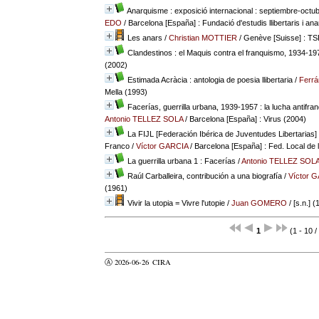
Anarquisme : exposició internacional : septiembre-octub
EDO
/ Barcelona [España] : Fundació d'estudis llibertaris i an
Les anars
/
Christian MOTTIER
/ Genève [Suisse] : TS
Clandestinos : el Maquis contra el franquismo, 1934-19
(2002)
Estimada Acràcia : antologia de poesia llibertaria
/
Ferrá
Mella (1993)
Facerías, guerrilla urbana, 1939-1957 : la lucha antifran
Antonio TELLEZ SOLA
/ Barcelona [España] : Virus (2004)
La FIJL [Federación Ibérica de Juventudes Libertarias] e
Franco
/
Víctor GARCIA
/ Barcelona [España] : Fed. Local de
La guerrilla urbana 1 : Facerías
/
Antonio TELLEZ SOL
Raúl Carballeira, contribución a una biografía
/
Víctor 
(1961)
Vivir la utopia = Vivre l'utopie
/
Juan GOMERO
/ [s.n.] (
1
(1 - 10 /
Ⓐ 2026-06-26
CIRA
valider