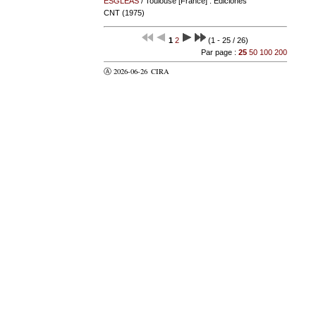
ESGLEAS
/ Toulouse [France] : Ediciones
CNT (1975)
1
2
(1 - 25 / 26)
Par page :
25
50
100
200
Ⓐ 2026-06-26
CIRA
valider