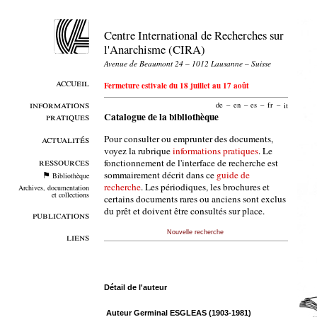
Centre International de Recherches sur
l'Anarchisme (CIRA)
Avenue de Beaumont 24 – 1012 Lausanne – Suisse
accueil
Fermeture estivale du 18 juillet au 17 août
informations
de
–
en
–
es
–
fr
–
it
pratiques
Catalogue de la bibliothèque
Pour consulter ou emprunter des documents,
actualités
voyez la rubrique
informations pratiques
. Le
ressources
fonctionnement de l'interface de recherche est
sommairement décrit dans ce
guide de
Bibliothèque
recherche
. Les périodiques, les brochures et
Archives, documentation
et collections
certains documents rares ou anciens sont exclus
du prêt et doivent être consultés sur place.
publications
Nouvelle recherche
liens
Détail de l'auteur
Auteur Germinal ESGLEAS (1903-1981)