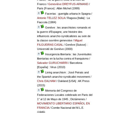
Franco
/
Geneviève DREYFUS-ARMAND
/
Paris [France] : Albin Michel (1999)
Facerias : gueriglia urbana in Spagna
/
Antonio TELLEZ SOLA
/ Ragusa [Italia] : La
Fiaccola (1984)
Genève : les anarchistes romands et
la guerre d'Espagne, une histoire des
influences anarcho-syndicalistes au sein de
la classe ouvrière genevoise
/
Miguel
FILGUEIRAS CASAL
/ Genève [Suisse] :
Université de Genève (2000)
Insurgencia libertaria : las Juventudes
libertarias en la lucha contra el franquismo
/
Salvador GURUCHARRI
/ Barcelona
[España] : Virus (2010)
Living anarchism : José Peirats and
the Spanish anarcho-syndicalist movement
/
Chris EALHAM
/ Oakland [USA] : AK Press
(2015)
Memoria del Congreso de
Federaciones Locales celebrado en Paris del
1° al 12 de Mayo de 1945 ; Dictámenes
/
MOVIMIENTO LIBERTARIO ESPAÑOL EN
FRANCIA
/ Comite Nacional del M.L.E.
(1945)