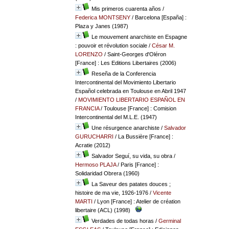
Mis primeros cuarenta años
/
Federica MONTSENY
/ Barcelona [España] :
Plaza y Janes (1987)
Le mouvement anarchiste en Espagne
: pouvoir et révolution sociale
/
César M.
LORENZO
/ Saint-Georges d'Oléron
[France] : Les Editions Libertaires (2006)
Reseña de la Conferencia
Intercontinental del Movimiento Libertario
Español celebrada en Toulouse en Abril 1947
/
MOVIMIENTO LIBERTARIO ESPAÑOL EN
FRANCIA
/ Toulouse [France] : Comision
Intercontinental del M.L.E. (1947)
Une résurgence anarchiste
/
Salvador
GURUCHARRI
/ La Bussière [France] :
Acratie (2012)
Salvador Seguí, su vida, su obra
/
Hermoso PLAJA
/ Paris [France] :
Solidaridad Obrera (1960)
La Saveur des patates douces ;
histoire de ma vie, 1926-1976
/
Vicente
MARTI
/ Lyon [France] : Atelier de création
libertaire (ACL) (1998)
Verdades de todas horas
/
Germinal