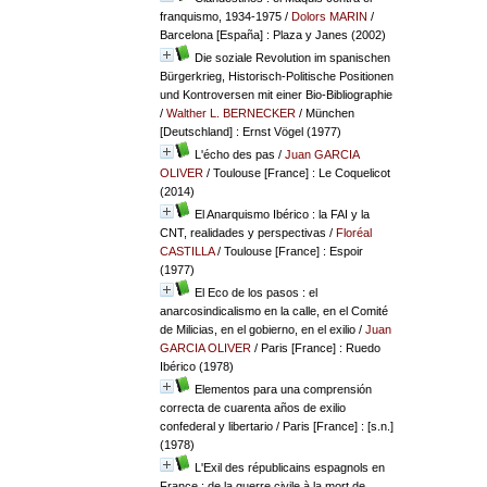
franquismo, 1934-1975
/
Dolors MARIN
/
Barcelona [España] : Plaza y Janes (2002)
Die soziale Revolution im spanischen
Bürgerkrieg, Historisch-Politische Positionen
und Kontroversen mit einer Bio-Bibliographie
/
Walther L. BERNECKER
/ München
[Deutschland] : Ernst Vögel (1977)
L'écho des pas
/
Juan GARCIA
OLIVER
/ Toulouse [France] : Le Coquelicot
(2014)
El Anarquismo Ibérico : la FAI y la
CNT, realidades y perspectivas
/
Floréal
CASTILLA
/ Toulouse [France] : Espoir
(1977)
El Eco de los pasos : el
anarcosindicalismo en la calle, en el Comité
de Milicias, en el gobierno, en el exilio
/
Juan
GARCIA OLIVER
/ Paris [France] : Ruedo
Ibérico (1978)
Elementos para una comprensión
correcta de cuarenta años de exilio
confederal y libertario
/ Paris [France] : [s.n.]
(1978)
L'Exil des républicains espagnols en
France : de la guerre civile à la mort de