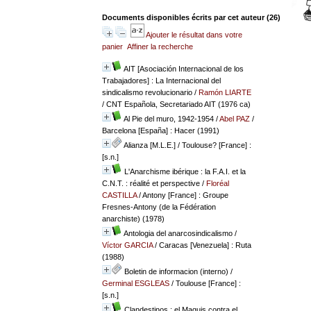
Documents disponibles écrits par cet auteur (
26
)
Ajouter le résultat dans votre
panier
Affiner la recherche
AIT [Asociación Internacional de los
Trabajadores] : La Internacional del
sindicalismo revolucionario
/
Ramón LIARTE
/ CNT Española, Secretariado AIT (1976 ca)
Al Pie del muro, 1942-1954
/
Abel PAZ
/
Barcelona [España] : Hacer (1991)
Alianza [M.L.E.]
/ Toulouse? [France] :
[s.n.]
L'Anarchisme ibérique : la F.A.I. et la
C.N.T. : réalité et perspective
/
Floréal
CASTILLA
/ Antony [France] : Groupe
Fresnes-Antony (de la Fédération
anarchiste) (1978)
Antologia del anarcosindicalismo
/
Víctor GARCIA
/ Caracas [Venezuela] : Ruta
(1988)
Boletin de informacion (interno)
/
Germinal ESGLEAS
/ Toulouse [France] :
[s.n.]
Clandestinos : el Maquis contra el