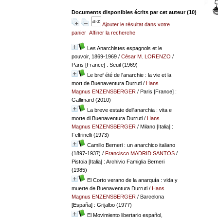
Documents disponibles écrits par cet auteur (
10
)
Ajouter le résultat dans votre
panier
Affiner la recherche
Les Anarchistes espagnols et le
pouvoir, 1869-1969
/
César M. LORENZO
/
Paris [France] : Seuil (1969)
Le bref été de l'anarchie : la vie et la
mort de Buenaventura Durruti
/
Hans
Magnus ENZENSBERGER
/ Paris [France] :
Gallimard (2010)
La breve estate dell'anarchia : vita e
morte di Buenaventura Durruti
/
Hans
Magnus ENZENSBERGER
/ Milano [Italia] :
Feltrinelli (1973)
Camillo Berneri : un anarchico italiano
(1897-1937)
/
Francisco MADRID SANTOS
/
Pistoia [Italia] : Archivio Famiglia Berneri
(1985)
El Corto verano de la anarquía : vida y
muerte de Buenaventura Durruti
/
Hans
Magnus ENZENSBERGER
/ Barcelona
[España] : Grijalbo (1977)
El Movimiento libertario español,