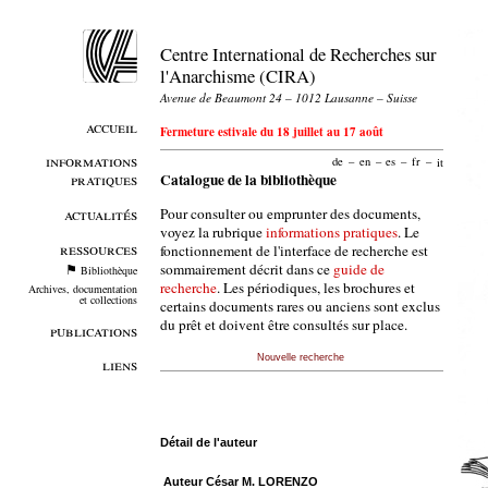
Centre International de Recherches sur
l'Anarchisme (CIRA)
Avenue de Beaumont 24 – 1012 Lausanne – Suisse
accueil
Fermeture estivale du 18 juillet au 17 août
informations
de
–
en
–
es
–
fr
–
it
pratiques
Catalogue de la bibliothèque
Pour consulter ou emprunter des documents,
actualités
voyez la rubrique
informations pratiques
. Le
ressources
fonctionnement de l'interface de recherche est
sommairement décrit dans ce
guide de
Bibliothèque
recherche
. Les périodiques, les brochures et
Archives, documentation
et collections
certains documents rares ou anciens sont exclus
du prêt et doivent être consultés sur place.
publications
Nouvelle recherche
liens
Détail de l'auteur
Auteur César M. LORENZO