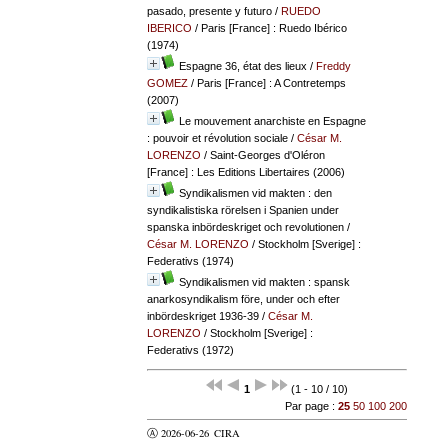
pasado, presente y futuro
/
RUEDO
IBERICO
/ Paris [France] : Ruedo Ibérico
(1974)
Espagne 36, état des lieux
/
Freddy
GOMEZ
/ Paris [France] : A Contretemps
(2007)
Le mouvement anarchiste en Espagne
: pouvoir et révolution sociale
/
César M.
LORENZO
/ Saint-Georges d'Oléron
[France] : Les Editions Libertaires (2006)
Syndikalismen vid makten : den
syndikalistiska rörelsen i Spanien under
spanska inbördeskriget och revolutionen
/
César M. LORENZO
/ Stockholm [Sverige] :
Federativs (1974)
Syndikalismen vid makten : spansk
anarkosyndikalism före, under och efter
inbördeskriget 1936-39
/
César M.
LORENZO
/ Stockholm [Sverige] :
Federativs (1972)
1
(1 - 10 / 10)
Par page :
25
50
100
200
Ⓐ 2026-06-26
CIRA
valider