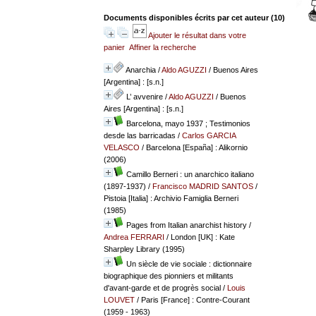
Documents disponibles écrits par cet auteur (
10
)
Ajouter le résultat dans votre
panier
Affiner la recherche
Anarchia
/
Aldo AGUZZI
/ Buenos Aires
[Argentina] : [s.n.]
L’ avvenire
/
Aldo AGUZZI
/ Buenos
Aires [Argentina] : [s.n.]
Barcelona, mayo 1937 ; Testimonios
desde las barricadas
/
Carlos GARCIA
VELASCO
/ Barcelona [España] : Alikornio
(2006)
Camillo Berneri : un anarchico italiano
(1897-1937)
/
Francisco MADRID SANTOS
/
Pistoia [Italia] : Archivio Famiglia Berneri
(1985)
Pages from Italian anarchist history
/
Andrea FERRARI
/ London [UK] : Kate
Sharpley Library (1995)
Un siècle de vie sociale : dictionnaire
biographique des pionniers et militants
d'avant-garde et de progrès social
/
Louis
LOUVET
/ Paris [France] : Contre-Courant
(1959 - 1963)