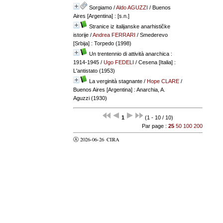
Sorgiamo
/
Aldo AGUZZI
/ Buenos
Aires [Argentina] : [s.n.]
Stranice iz italijanske anarhističke
istorije
/
Andrea FERRARI
/ Smederevo
[Srbija] : Torpedo (1998)
Un trentennio di attività anarchica :
1914-1945
/
Ugo FEDELI
/ Cesena [Italia] :
L'antistato (1953)
La verginità stagnante
/
Hope CLARE
/
Buenos Aires [Argentina] : Anarchia, A.
Aguzzi (1930)
1
(1 - 10 / 10)
Par page :
25
50
100
200
Ⓐ 2026-06-26
CIRA
valider