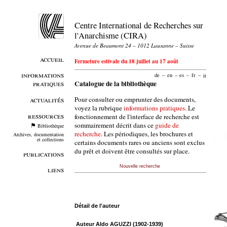
Centre International de Recherches sur
l'Anarchisme (CIRA)
Avenue de Beaumont 24 – 1012 Lausanne – Suisse
accueil
Fermeture estivale du 18 juillet au 17 août
informations
de
–
en
–
es
–
fr
–
it
pratiques
Catalogue de la bibliothèque
Pour consulter ou emprunter des documents,
actualités
voyez la rubrique
informations pratiques
. Le
ressources
fonctionnement de l'interface de recherche est
sommairement décrit dans ce
guide de
Bibliothèque
recherche
. Les périodiques, les brochures et
Archives, documentation
et collections
certains documents rares ou anciens sont exclus
du prêt et doivent être consultés sur place.
publications
Nouvelle recherche
liens
Détail de l'auteur
Auteur Aldo AGUZZI (1902-1939)