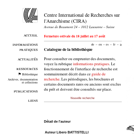
Centre International de Recherches sur
l'Anarchisme (CIRA)
Avenue de Beaumont 24 – 1012 Lausanne – Suisse
accueil
Fermeture estivale du 18 juillet au 17 août
informations
de
–
en
–
es
–
fr
–
it
pratiques
Catalogue de la bibliothèque
Pour consulter ou emprunter des documents,
actualités
voyez la rubrique
informations pratiques
. Le
ressources
fonctionnement de l'interface de recherche est
sommairement décrit dans ce
guide de
Bibliothèque
recherche
. Les périodiques, les brochures et
Archives, documentation
et collections
certains documents rares ou anciens sont exclus
du prêt et doivent être consultés sur place.
publications
Nouvelle recherche
liens
Détail de l'auteur
Auteur Libero BATTISTELLI