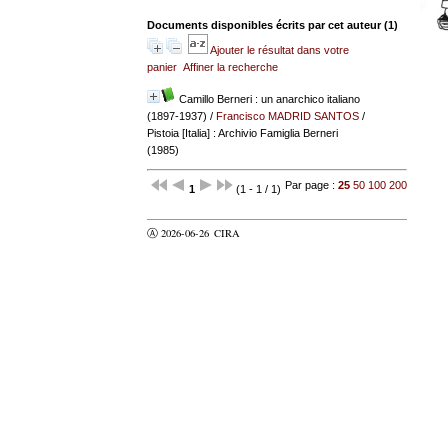
Documents disponibles écrits par cet auteur (
1
)
Ajouter le résultat dans votre
panier
Affiner la recherche
Camillo Berneri : un anarchico italiano
(1897-1937)
/
Francisco MADRID SANTOS
/
Pistoia [Italia] : Archivio Famiglia Berneri
(1985)
Par page :
25
50
100
200
1
(1 - 1 / 1)
Ⓐ 2026-06-26
CIRA
valider