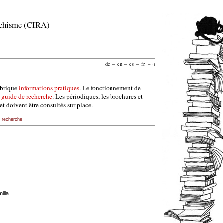
archisme (CIRA)
de
–
en
–
es
–
fr
–
it
ubrique
informations pratiques
. Le fonctionnement de
e
guide de recherche
. Les périodiques, les brochures et
et doivent être consultés sur place.
e recherche
ilia