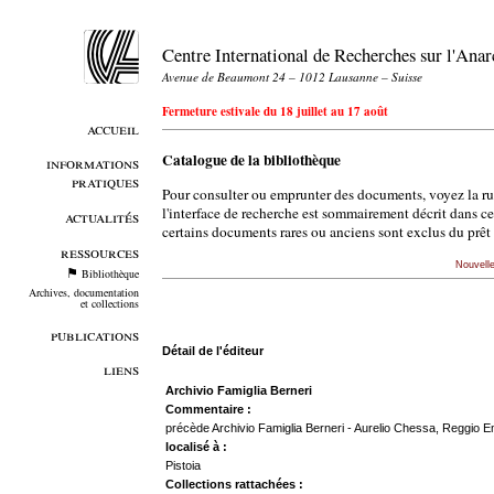
Centre International de Recherches sur l'An
Avenue de Beaumont 24 – 1012 Lausanne – Suisse
Fermeture estivale du 18 juillet au 17 août
accueil
Catalogue de la bibliothèque
informations
pratiques
Pour consulter ou emprunter des documents, voyez la r
l'interface de recherche est sommairement décrit dans c
actualités
certains documents rares ou anciens sont exclus du prêt 
ressources
Nouvell
Bibliothèque
Archives, documentation
et collections
publications
Détail de l'éditeur
liens
Archivio Famiglia Berneri
Commentaire :
précède Archivio Famiglia Berneri - Aurelio Chessa, Reggio Em
localisé à :
Pistoia
Collections rattachées :