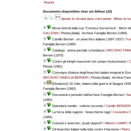
Reprint
Documents disponibles chez cet éditeur (
22
)
Ajouter le résultat dans votre panier
Affiner la r
Alcuni articoli dalla sua "Cronaca Sovversiva" : Barre V
GALLEANI
/ Pistoia [Italia] : Archivio Famiglia Berneri (1984)
Camillo Berneri : un anarchico italiano (1897-1937)
/
Fr
Famiglia Berneri (1985)
Catalogo : prima parziale schedatura
/
ARCHIVIO FAMI
Berneri (1975)
Contro gli intrighi massonici nel campo rivoluzionario
/
C
Pistoia (1981)
Convegno d'intesa degli Anarchici italiani emigrati in Eur
ARCHIVIO FAMIGLIA BERNERI
/ Pistoia [Italia] : Archivio Fa
[Dicianove] 19-Julio; Italiani nella guerra di Spagna 1936
Famiglia Berneri (1982)
Documenti e periodici dell'archivio Famiglia Berneri
/
Sa
(1982)
Epistolario inedito : volume secondo
/
Camillo BERNERI
La forza della ragione : l'anarchismo oggi
/
Costantino 
(1984)
Futuristi e anarchici. Quali rapporti?
/
Alberto CIAMPI
/ P
Gli Anarchici italiani nella lotta contro il fascismo
/
Pietr