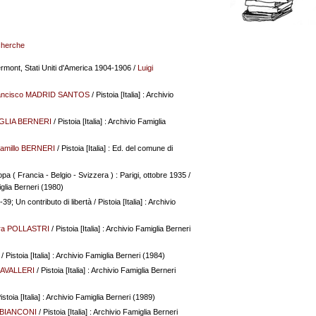
echerche
ermont, Stati Uniti d'America 1904-1906
/
Luigi
ancisco MADRID SANTOS
/ Pistoia [Italia] : Archivio
GLIA BERNERI
/ Pistoia [Italia] : Archivio Famiglia
amillo BERNERI
/ Pistoia [Italia] : Ed. del comune di
opa ( Francia - Belgio - Svizzera ) : Parigi, ottobre 1935
/
miglia Berneri (1980)
-39; Un contributo di libertà
/ Pistoia [Italia] : Archivio
ra POLLASTRI
/ Pistoia [Italia] : Archivio Famiglia Berneri
/ Pistoia [Italia] : Archivio Famiglia Berneri (1984)
CAVALLERI
/ Pistoia [Italia] : Archivio Famiglia Berneri
istoia [Italia] : Archivio Famiglia Berneri (1989)
o BIANCONI
/ Pistoia [Italia] : Archivio Famiglia Berneri