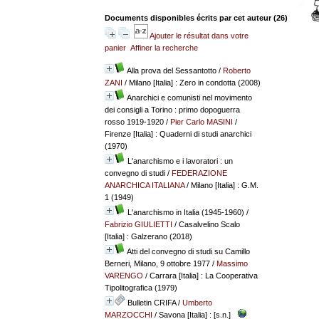
Documents disponibles écrits par cet auteur (
26
)
Ajouter le résultat dans votre
panier
Affiner la recherche
Alla prova del Sessantotto
/
Roberto
ZANI
/ Milano [Italia] : Zero in condotta (2008)
Anarchici e comunisti nel movimento
dei consigli a Torino : primo dopoguerra
rosso 1919-1920
/
Pier Carlo MASINI
/
Firenze [Italia] : Quaderni di studi anarchici
(1970)
L'anarchismo e i lavoratori : un
convegno di studi
/
FEDERAZIONE
ANARCHICA ITALIANA
/ Milano [Italia] : G.M.
1 (1949)
L'anarchismo in Italia (1945-1960)
/
Fabrizio GIULIETTI
/ Casalvelino Scalo
[Italia] : Galzerano (2018)
Atti del convegno di studi su Camillo
Berneri, Milano, 9 ottobre 1977
/
Massimo
VARENGO
/ Carrara [Italia] : La Cooperativa
Tipolitografica (1979)
Bulletin CRIFA
/
Umberto
MARZOCCHI
/ Savona [Italia] : [s.n.]