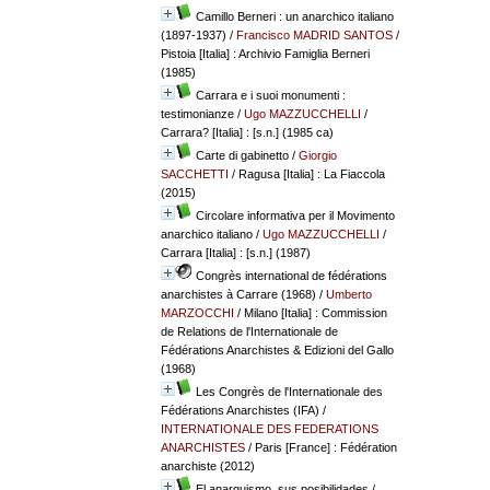
Camillo Berneri : un anarchico italiano
(1897-1937)
/
Francisco MADRID SANTOS
/
Pistoia [Italia] : Archivio Famiglia Berneri
(1985)
Carrara e i suoi monumenti :
testimonianze
/
Ugo MAZZUCCHELLI
/
Carrara? [Italia] : [s.n.] (1985 ca)
Carte di gabinetto
/
Giorgio
SACCHETTI
/ Ragusa [Italia] : La Fiaccola
(2015)
Circolare informativa per il Movimento
anarchico italiano
/
Ugo MAZZUCCHELLI
/
Carrara [Italia] : [s.n.] (1987)
Congrès international de fédérations
anarchistes à Carrare (1968)
/
Umberto
MARZOCCHI
/ Milano [Italia] : Commission
de Relations de l'Internationale de
Fédérations Anarchistes & Edizioni del Gallo
(1968)
Les Congrès de l'Internationale des
Fédérations Anarchistes (IFA)
/
INTERNATIONALE DES FEDERATIONS
ANARCHISTES
/ Paris [France] : Fédération
anarchiste (2012)
El anarquismo, sus posibilidades
/