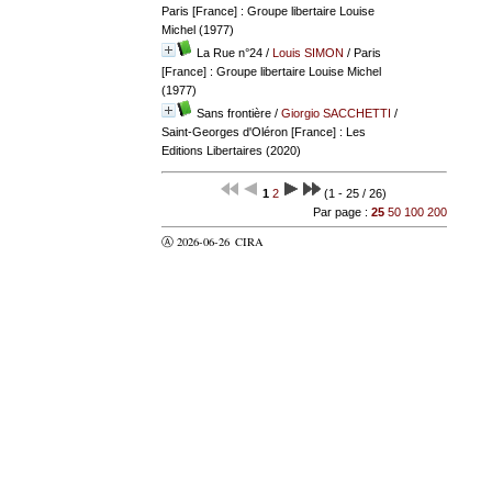
Paris [France] : Groupe libertaire Louise
Michel (1977)
La Rue n°24
/
Louis SIMON
/ Paris
[France] : Groupe libertaire Louise Michel
(1977)
Sans frontière
/
Giorgio SACCHETTI
/
Saint-Georges d'Oléron [France] : Les
Editions Libertaires (2020)
1
2
(1 - 25 / 26)
Par page :
25
50
100
200
Ⓐ 2026-06-26
CIRA
valider