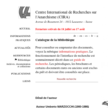
Centre International de Recherches sur
l'Anarchisme (CIRA)
Avenue de Beaumont 24 – 1012 Lausanne – Suisse
accueil
Fermeture estivale du 18 juillet au 17 août
informations
de
–
en
–
es
–
fr
–
it
pratiques
Catalogue de la bibliothèque
Pour consulter ou emprunter des documents,
actualités
voyez la rubrique
informations pratiques
. Le
ressources
fonctionnement de l'interface de recherche est
sommairement décrit dans ce
guide de
Bibliothèque
recherche
. Les périodiques, les brochures et
Archives, documentation
et collections
certains documents rares ou anciens sont exclus
du prêt et doivent être consultés sur place.
publications
Nouvelle recherche
liens
Détail de l'auteur
Auteur Umberto MARZOCCHI (1900-1986)