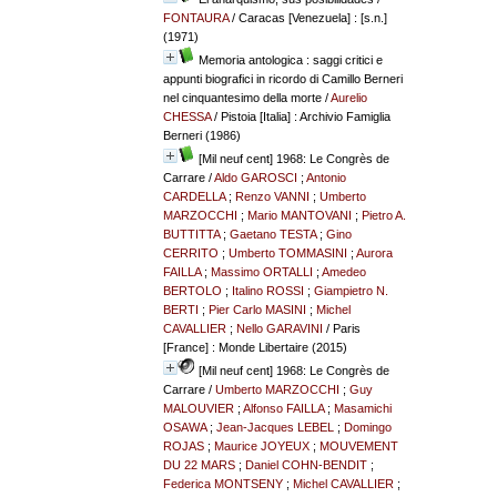
FONTAURA
/ Caracas [Venezuela] : [s.n.]
(1971)
Memoria antologica : saggi critici e
appunti biografici in ricordo di Camillo Berneri
nel cinquantesimo della morte
/
Aurelio
CHESSA
/ Pistoia [Italia] : Archivio Famiglia
Berneri (1986)
[Mil neuf cent] 1968: Le Congrès de
Carrare
/
Aldo GAROSCI
;
Antonio
CARDELLA
;
Renzo VANNI
;
Umberto
MARZOCCHI
;
Mario MANTOVANI
;
Pietro A.
BUTTITTA
;
Gaetano TESTA
;
Gino
CERRITO
;
Umberto TOMMASINI
;
Aurora
FAILLA
;
Massimo ORTALLI
;
Amedeo
BERTOLO
;
Italino ROSSI
;
Giampietro N.
BERTI
;
Pier Carlo MASINI
;
Michel
CAVALLIER
;
Nello GARAVINI
/ Paris
[France] : Monde Libertaire (2015)
[Mil neuf cent] 1968: Le Congrès de
Carrare
/
Umberto MARZOCCHI
;
Guy
MALOUVIER
;
Alfonso FAILLA
;
Masamichi
OSAWA
;
Jean-Jacques LEBEL
;
Domingo
ROJAS
;
Maurice JOYEUX
;
MOUVEMENT
DU 22 MARS
;
Daniel COHN-BENDIT
;
Federica MONTSENY
;
Michel CAVALLIER
;