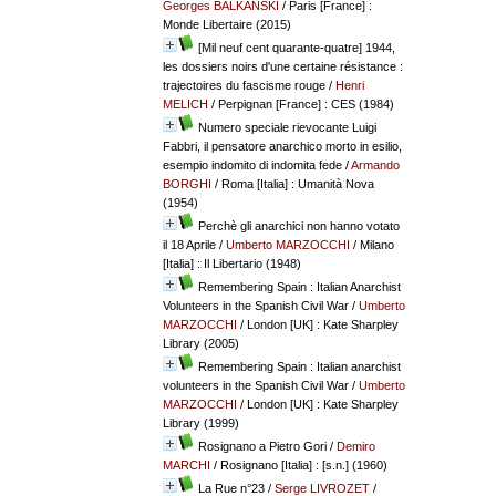
Georges BALKANSKI
/ Paris [France] :
Monde Libertaire (2015)
[Mil neuf cent quarante-quatre] 1944,
les dossiers noirs d'une certaine résistance :
trajectoires du fascisme rouge
/
Henri
MELICH
/ Perpignan [France] : CES (1984)
Numero speciale rievocante Luigi
Fabbri, il pensatore anarchico morto in esilio,
esempio indomito di indomita fede
/
Armando
BORGHI
/ Roma [Italia] : Umanità Nova
(1954)
Perchè gli anarchici non hanno votato
il 18 Aprile
/
Umberto MARZOCCHI
/ Milano
[Italia] : Il Libertario (1948)
Remembering Spain : Italian Anarchist
Volunteers in the Spanish Civil War
/
Umberto
MARZOCCHI
/ London [UK] : Kate Sharpley
Library (2005)
Remembering Spain : Italian anarchist
volunteers in the Spanish Civil War
/
Umberto
MARZOCCHI
/ London [UK] : Kate Sharpley
Library (1999)
Rosignano a Pietro Gori
/
Demiro
MARCHI
/ Rosignano [Italia] : [s.n.] (1960)
La Rue n°23
/
Serge LIVROZET
/