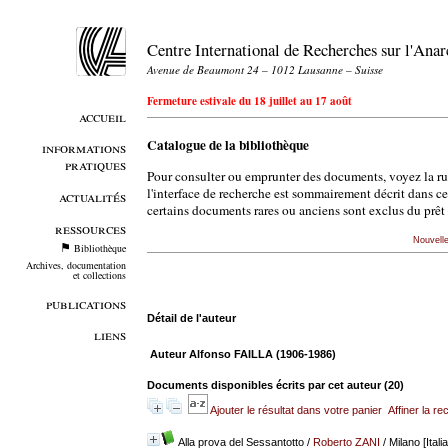
Centre International de Recherches sur l'An
Avenue de Beaumont 24 – 1012 Lausanne – Suisse
Fermeture estivale du 18 juillet au 17 août
accueil
Catalogue de la bibliothèque
informations
pratiques
Pour consulter ou emprunter des documents, voyez la r
l'interface de recherche est sommairement décrit dans c
actualités
certains documents rares ou anciens sont exclus du prêt 
ressources
Nouvell
Bibliothèque
Archives, documentation
et collections
publications
Détail de l'auteur
liens
Auteur Alfonso FAILLA (1906-1986)
Documents disponibles écrits par cet auteur (
20
)
Ajouter le résultat dans votre panier
Affiner la r
Alla prova del Sessantotto
/
Roberto ZANI
/ Milano [Itali