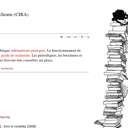
archisme (CIRA)
de
–
en
–
es
–
fr
–
it
ubrique
informations pratiques
. Le fonctionnement de
e
guide de recherche
. Les périodiques, les brochures et
et doivent être consultés sur place.
e recherche
echerche
a] : Zero in condotta (2008)