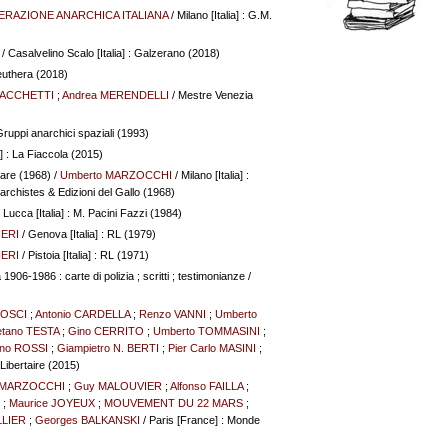
ERAZIONE ANARCHICA ITALIANA
/ Milano [Italia] : G.M.
/ Casalvelino Scalo [Italia] : Galzerano (2018)
Elèuthera (2018)
 SACCHETTI
;
Andrea MERENDELLI
/ Mestre Venezia
 Gruppi anarchici spaziali (1993)
] : La Fiaccola (2015)
rare (1968)
/
Umberto MARZOCCHI
/ Milano [Italia] :
rchistes & Edizioni del Gallo (1968)
 Lucca [Italia] : M. Pacini Fazzi (1984)
NERI
/ Genova [Italia] : RL (1979)
NERI
/ Pistoia [Italia] : RL (1971)
 1906-1986 : carte di polizia ; scritti ; testimonianze
/
ROSCI
;
Antonio CARDELLA
;
Renzo VANNI
;
Umberto
tano TESTA
;
Gino CERRITO
;
Umberto TOMMASINI
;
lino ROSSI
;
Giampietro N. BERTI
;
Pier Carlo MASINI
;
Libertaire (2015)
 MARZOCCHI
;
Guy MALOUVIER
;
Alfonso FAILLA
;
;
Maurice JOYEUX
;
MOUVEMENT DU 22 MARS
;
LLIER
;
Georges BALKANSKI
/ Paris [France] : Monde