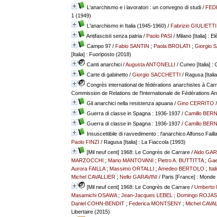
L'anarchismo e i lavoratori : un convegno di studi
/
FED
1 (1949)
L'anarchismo in Italia (1945-1960)
/
Fabrizio GIULIETTI
Antifascisti senza patria
/
Paolo PASI
/ Milano [Italia] : 
Campo 97
/
Fabio SANTIN
;
Paola BROLATI
;
Giorgio
[Italia] : Fuoriposto (2018)
Canti anarchici
/
Augusta ANTONELLI
/ Cuneo [Italia] :
Carte di gabinetto
/
Giorgio SACCHETTI
/ Ragusa [Italia
Congrès international de fédérations anarchistes à Car
Commission de Relations de l'Internationale de Fédérations Ana
Gli anarchici nella resistenza apuana
/
Gino CERRITO
/
Guerra di classe in Spagna : 1936-1937
/
Camillo BER
Guerra di classe in Spagna : 1936-1937
/
Camillo BER
Insuscettibile di ravvedimento : l'anarchico Alfonso Failla
Paolo FINZI
/ Ragusa [Italia] : La Fiaccola (1993)
[Mil neuf cent] 1968: Le Congrès de Carrare
/
Aldo GA
MARZOCCHI
;
Mario MANTOVANI
;
Pietro A. BUTTITTA
;
Gae
Aurora FAILLA
;
Massimo ORTALLI
;
Amedeo BERTOLO
;
Ita
Michel CAVALLIER
;
Nello GARAVINI
/ Paris [France] : Monde 
[Mil neuf cent] 1968: Le Congrès de Carrare
/
Umberto
Masamichi OSAWA
;
Jean-Jacques LEBEL
;
Domingo ROJAS
Daniel COHN-BENDIT
;
Federica MONTSENY
;
Michel CAVA
Libertaire (2015)