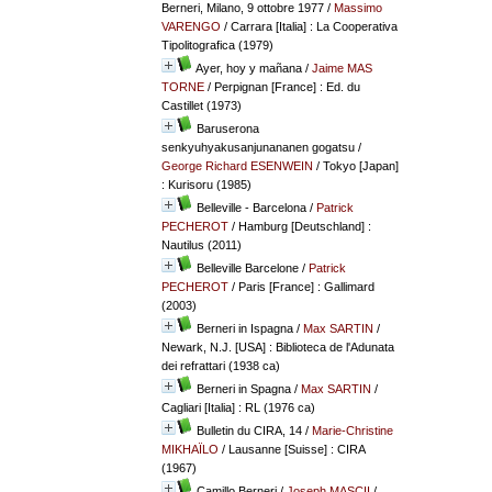
Berneri, Milano, 9 ottobre 1977
/
Massimo
VARENGO
/ Carrara [Italia] : La Cooperativa
Tipolitografica (1979)
Ayer, hoy y mañana
/
Jaime MAS
TORNE
/ Perpignan [France] : Ed. du
Castillet (1973)
Baruserona
senkyuhyakusanjunananen gogatsu
/
George Richard ESENWEIN
/ Tokyo [Japan]
: Kurisoru (1985)
Belleville - Barcelona
/
Patrick
PECHEROT
/ Hamburg [Deutschland] :
Nautilus (2011)
Belleville Barcelone
/
Patrick
PECHEROT
/ Paris [France] : Gallimard
(2003)
Berneri in Ispagna
/
Max SARTIN
/
Newark, N.J. [USA] : Biblioteca de l'Adunata
dei refrattari (1938 ca)
Berneri in Spagna
/
Max SARTIN
/
Cagliari [Italia] : RL (1976 ca)
Bulletin du CIRA, 14
/
Marie-Christine
MIKHAÏLO
/ Lausanne [Suisse] : CIRA
(1967)
Camillo Berneri
/
Joseph MASCII
/