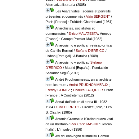
Alternativa libertaria (2005)
Les Anarchistes : scènes et portraits
présentés et commentés
/
Alain SERGENT
/
Paris [France] : Frédéric Chambriand (1951)
Anarchistes, socialistes et
communistes
/
Errico MALATESTA
/ Annecy
[France] : Groupe Premier Mai (1982)
Anarquismo e política : revisão crítica
de Camillo Berneri
/
Stefano D'ERRICO
/
Lisboa [Portugal] : A Batalha (2009)
Anarquismo y política
/
Stefano
D'ERRICO
/ Madrid [España] : Fundación
Salvador Seguí (2012)
André Prudhommeaux, un anarchiste
hors les murs
/
André PRUDHOMMEAUX
;
Freddy GOMEZ
;
Charles JACQUIER
/ Paris
[France] : A Contretemps (2012)
Annali dell'istituto di storia III : 1982 -
1984
/
Gino CERRITO
/ Firenze [Italia] : Leo
S. Olschki (1985)
Antonio Gramsci e l'Ordine nuovo visti
da un libertario
/
Pier Carlo MASINI
/ Livorno
[Italia] : L'Impulso (1956)
Atti del convegno di studi su Camillo