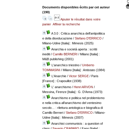
Documents disponibles écrits par cet auteur
(
190
)
Ajouter le résultat dans votre
panier
Affiner la recherche
A 3.0 : Critica anarchica dell'antipolitica
e della diseducazione
/
Stefano D'ERRICO
/
Milano-Udine [Italia] : Mimesis (2025)
Anarchia e società aperta : scritti
inediti
/
Camillo BERNERI
/ Milano [Italia] :
M&B publishing (2001)
L'anarchico triestino
/
Umberto
TOMMASINI
/ Milano [Italia] : Antistato (1984)
L'Anarchie
/
Victor SERGE
/ Paris
[France] : Crapouillot (1938)
L' anarchismo
/
Henri ARVON
/
Messina, Firenze [Italia] : G. D'Anna (1973)
Anarchismo e politica nel problemismo
e nella critica all'anarchismo del ventesimo
secolo… : rilettura antologica e biografica di
Camillo Berneri
/
Stefano D'ERRICO
/ Milano-
Udine [Italia] : Mimesis (2007)
Anarchist communists : a question of
class
/
Saverio CRAPARO
/ Fano [Italia] :