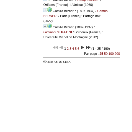
Orléans [France] : L'Unique (1960)
Camillo Berneri : (1897-1937)
/
Camillo
BERNERI
/ Paris [France] : Partage noir
(2022)
Camillo Berneri (1897-1937)
/
Giovanni STIFFONI
/ Bordeaux [France] :
Université Michel de Montaigne (2012)
1
2
3
4
5
6
(1 - 25 / 190)
Par page :
25
50
100
200
Ⓐ 2026-06-26
CIRA
valider