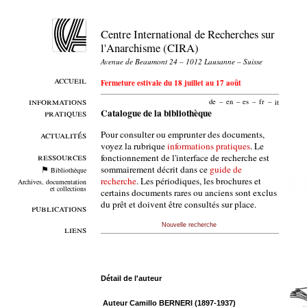
Centre International de Recherches sur
l'Anarchisme (CIRA)
Avenue de Beaumont 24 – 1012 Lausanne – Suisse
accueil
Fermeture estivale du 18 juillet au 17 août
informations
de
–
en
–
es
–
fr
–
it
pratiques
Catalogue de la bibliothèque
Pour consulter ou emprunter des documents,
actualités
voyez la rubrique
informations pratiques
. Le
ressources
fonctionnement de l'interface de recherche est
sommairement décrit dans ce
guide de
Bibliothèque
recherche
. Les périodiques, les brochures et
Archives, documentation
et collections
certains documents rares ou anciens sont exclus
du prêt et doivent être consultés sur place.
publications
Nouvelle recherche
liens
Détail de l'auteur
Auteur Camillo BERNERI (1897-1937)