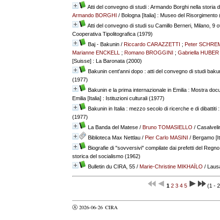
Atti del convegno di studi : Armando Borghi nella storia 
Armando BORGHI
/ Bologna [Italia] : Museo del Risorgimento
Atti del convegno di studi su Camillo Berneri, Milano, 9 
Cooperativa Tipolitografica (1979)
Baj - Bakunin
/
Riccardo CARAZZETTI
;
Peter SCHRE
Marianne ENCKELL
;
Romano BROGGINI
;
Gabriella HUBER
[Suisse] : La Baronata (2000)
Bakunin cent'anni dopo : atti del convegno di studi bakun
(1977)
Bakunin e la prima internazionale in Emilia : Mostra doc
Emilia [Italia] : Istituzioni culturali (1977)
Bakunin in Italia : mezzo secolo di ricerche e di dibattiti
(1977)
La Banda del Matese
/
Bruno TOMASIELLO
/ Casalveli
Biblioteca Max Nettlau
/
Pier Carlo MASINI
/ Bergamo [It
Biografie di "sovversivi" compilate dai prefetti del Regno d'
storica del socialismo (1962)
Bulletin du CIRA, 55
/
Marie-Christine MIKHAÏLO
/ Laus
1
2
3
4
5
(1 - 2
Ⓐ 2026-06-26
CIRA
valider