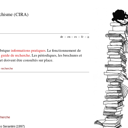
archisme (CIRA)
de
–
en
–
es
–
fr
–
it
ubrique
informations pratiques
. Le fonctionnement de
e
guide de recherche
. Les périodiques, les brochures et
et doivent être consultés sur place.
e recherche
echerche
nco Serantini (1997)