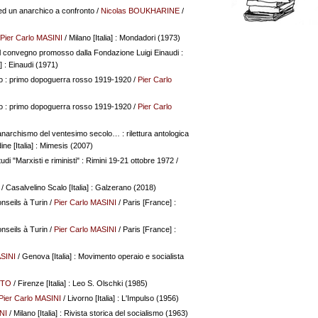
ed un anarchico a confronto
/
Nicolas BOUKHARINE
/
Pier Carlo MASINI
/ Milano [Italia] : Mondadori (1973)
l convegno promosso dalla Fondazione Luigi Einaudi :
a] : Einaudi (1971)
ino : primo dopoguerra rosso 1919-1920
/
Pier Carlo
ino : primo dopoguerra rosso 1919-1920
/
Pier Carlo
'anarchismo del ventesimo secolo… : rilettura antologica
ne [Italia] : Mimesis (2007)
udi "Marxisti e riministi" : Rimini 19-21 ottobre 1972
/
/ Casalvelino Scalo [Italia] : Galzerano (2018)
seils à Turin
/
Pier Carlo MASINI
/ Paris [France] :
seils à Turin
/
Pier Carlo MASINI
/ Paris [France] :
ASINI
/ Genova [Italia] : Movimento operaio e socialista
ITO
/ Firenze [Italia] : Leo S. Olschki (1985)
Pier Carlo MASINI
/ Livorno [Italia] : L'Impulso (1956)
NI
/ Milano [Italia] : Rivista storica del socialismo (1963)