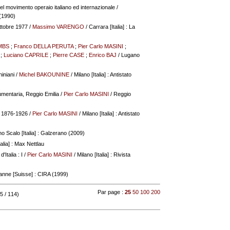
del movimento operaio italiano ed internazionale
/
 (1990)
ottobre 1977
/
Massimo VARENGO
/ Carrara [Italia] : La
MBS
;
Franco DELLA PERUTA
;
Pier Carlo MASINI
;
;
Luciano CAPRILE
;
Pierre CASE
;
Enrico BAJ
/ Lugano
iniani
/
Michel BAKOUNINE
/ Milano [Italia] : Antistato
umentaria, Reggio Emilia
/
Pier Carlo MASINI
/ Reggio
 : 1876-1926
/
Pier Carlo MASINI
/ Milano [Italia] : Antistato
no Scalo [Italia] : Galzerano (2009)
alia] : Max Nettlau
Italia : I
/
Pier Carlo MASINI
/ Milano [Italia] : Rivista
anne [Suisse] : CIRA (1999)
Par page :
25
50
100
200
5 / 114)