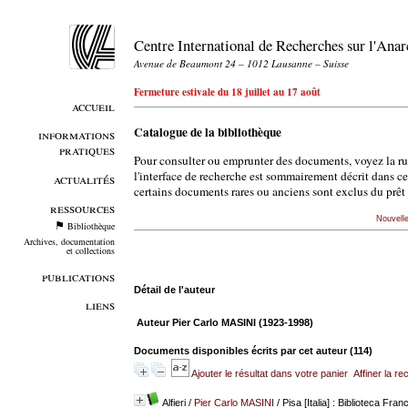
Centre International de Recherches sur l'An
Avenue de Beaumont 24 – 1012 Lausanne – Suisse
Fermeture estivale du 18 juillet au 17 août
accueil
Catalogue de la bibliothèque
informations
pratiques
Pour consulter ou emprunter des documents, voyez la r
l'interface de recherche est sommairement décrit dans c
actualités
certains documents rares ou anciens sont exclus du prêt 
ressources
Nouvell
Bibliothèque
Archives, documentation
et collections
publications
Détail de l'auteur
liens
Auteur Pier Carlo MASINI (1923-1998)
Documents disponibles écrits par cet auteur (
114
)
Ajouter le résultat dans votre panier
Affiner la r
Alfieri
/
Pier Carlo MASINI
/ Pisa [Italia] : Biblioteca Fra