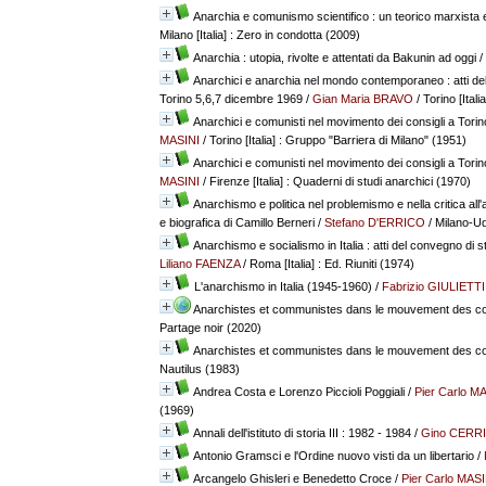
Anarchia e comunismo scientifico : un teorico marxista 
Milano [Italia] : Zero in condotta (2009)
Anarchia : utopia, rivolte e attentati da Bakunin ad oggi
/
Anarchici e anarchia nel mondo contemporaneo : atti de
Torino 5,6,7 dicembre 1969
/
Gian Maria BRAVO
/ Torino [Itali
Anarchici e comunisti nel movimento dei consigli a Tor
MASINI
/ Torino [Italia] : Gruppo "Barriera di Milano" (1951)
Anarchici e comunisti nel movimento dei consigli a Tor
MASINI
/ Firenze [Italia] : Quaderni di studi anarchici (1970)
Anarchismo e politica nel problemismo e nella critica all
e biografica di Camillo Berneri
/
Stefano D'ERRICO
/ Milano-Udi
Anarchismo e socialismo in Italia : atti del convegno di st
Liliano FAENZA
/ Roma [Italia] : Ed. Riuniti (1974)
L'anarchismo in Italia (1945-1960)
/
Fabrizio GIULIETTI
Anarchistes et communistes dans le mouvement des con
Partage noir (2020)
Anarchistes et communistes dans le mouvement des con
Nautilus (1983)
Andrea Costa e Lorenzo Piccioli Poggiali
/
Pier Carlo M
(1969)
Annali dell'istituto di storia III : 1982 - 1984
/
Gino CERR
Antonio Gramsci e l'Ordine nuovo visti da un libertario
/
Arcangelo Ghisleri e Benedetto Croce
/
Pier Carlo MASI