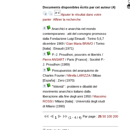
Documents disponibles écrits par cet auteur (
4
)
Ajouter le résultat dans votre
panier
Affiner la recherche
Anarchici e anarchia nel mondo
contemporaneo : atti del convegno promosso
dalla Fondazione Luigi Einaudi : Torino 5,6,7
dicembre 1969
/
Gian Maria BRAVO
/ Torino
[Italia] : Einaudi (1971)
P.-J. Proudhon, pouvoirs et libertés
/
Pierre ANSART
/ Paris [France] : Société P.-
J. Proudhon (1989)
Presupuestos del anarquismo de
Charles Fourier
/
Mirella LARIZZA
/ Bilbao
[España] : Zero (1970)
"Volontà" : problemi e dibattiti del
movimento anarchico italiano dalla
liberazione alla fine degli anni 1950
/
Massimo
ROSSI
/ Milano [Italia] : Università degli studi
di Milano (1990)
Par page :
25
50
100
200
1
(1 - 4 / 4)