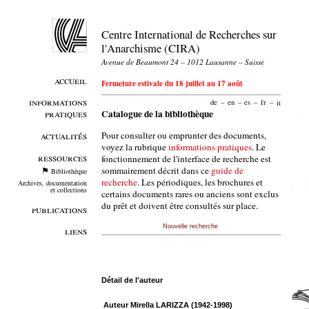
Centre International de Recherches sur
l'Anarchisme (CIRA)
Avenue de Beaumont 24 – 1012 Lausanne – Suisse
accueil
Fermeture estivale du 18 juillet au 17 août
informations
de
–
en
–
es
–
fr
–
it
pratiques
Catalogue de la bibliothèque
Pour consulter ou emprunter des documents,
actualités
voyez la rubrique
informations pratiques
. Le
ressources
fonctionnement de l'interface de recherche est
sommairement décrit dans ce
guide de
Bibliothèque
recherche
. Les périodiques, les brochures et
Archives, documentation
et collections
certains documents rares ou anciens sont exclus
du prêt et doivent être consultés sur place.
publications
Nouvelle recherche
liens
Détail de l'auteur
Auteur Mirella LARIZZA (1942-1998)