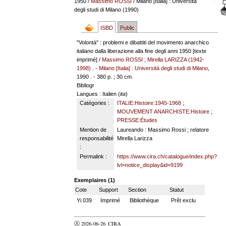
1950
/
Massimo ROSSI
/ Milano [Italia] : Università
degli studi di Milano (1990)
ISBD
Public
"Volontà" : problemi e dibattiti del movimento anarchico
italiano dalla liberazione alla fine degli anni 1950 [texte
imprimé] /
Massimo ROSSI
;
Mirella LARIZZA (1942-
1998)
. -
Milano [Italia] : Università degli studi di Milano
,
1990 . - 380 p. ; 30 cm.
Bibliogr
Langues
: Italien (
ita
)
Catégories :
ITALIE:Histoire:1945-1968
;
MOUVEMENT ANARCHISTE:Histoire
;
PRESSE:Études
Mention de
Laureando : Massimo Rossi ; relatore
responsabilité
Mirella Larizza
:
Permalink :
https://www.cira.ch/catalogue/index.php?
lvl=notice_display&id=9199
Exemplaires (1)
Cote
Support
Section
Statut
Yi 039
Imprimé
Bibliothèque
Prêt exclu
Ⓐ 2026-06-26
CIRA
valider