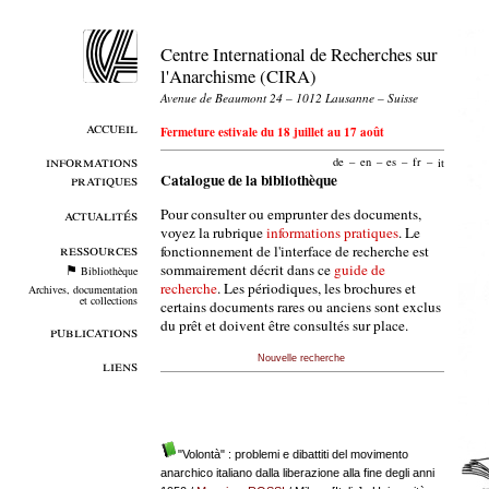
Centre International de Recherches sur
l'Anarchisme (CIRA)
Avenue de Beaumont 24 – 1012 Lausanne – Suisse
accueil
Fermeture estivale du 18 juillet au 17 août
informations
de
–
en
–
es
–
fr
–
it
pratiques
Catalogue de la bibliothèque
Pour consulter ou emprunter des documents,
actualités
voyez la rubrique
informations pratiques
. Le
ressources
fonctionnement de l'interface de recherche est
sommairement décrit dans ce
guide de
Bibliothèque
recherche
. Les périodiques, les brochures et
Archives, documentation
et collections
certains documents rares ou anciens sont exclus
du prêt et doivent être consultés sur place.
publications
Nouvelle recherche
liens
"Volontà" : problemi e dibattiti del movimento
anarchico italiano dalla liberazione alla fine degli anni