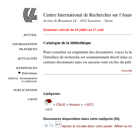
Centre International de Recherches sur l'An
Avenue de Beaumont 24 – 1012 Lausanne – Suisse
Fermeture estivale du 18 juillet au 17 août
accueil
Catalogue de la bibliothèque
informations
pratiques
Pour consulter ou emprunter des documents, voyez la r
l'interface de recherche est sommairement décrit dans c
actualités
certains documents rares ou anciens sont exclus du prêt 
ressources
Nouvell
Bibliothèque
Archives, documentation
et collections
publications
Catégories
liens
>
ITALIE
>
Histoire
>
->1872
->1872
Documents disponibles dans cette catégorie (
91
)
Ajouter le résultat dans votre panier
Affiner la r