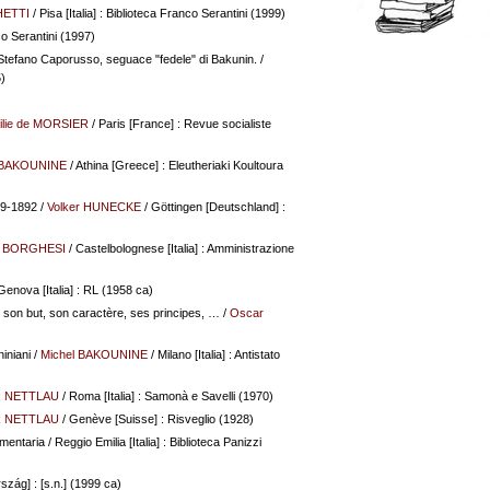
HETTI
/ Pisa [Italia] : Biblioteca Franco Serantini (1999)
nco Serantini (1997)
 : Stefano Caporusso, seguace "fedele" di Bakunin.
/
)
ilie de MORSIER
/ Paris [France] : Revue socialiste
 BAKOUNINE
/ Athina [Greece] : Eleutheriaki Koultoura
59-1892
/
Volker HUNECKE
/ Göttingen [Deutschland] :
o BORGHESI
/ Castelbolognese [Italia] : Amministrazione
Genova [Italia] : RL (1958 ca)
e, son but, son caractère, ses principes, …
/
Oscar
iniani
/
Michel BAKOUNINE
/ Milano [Italia] : Antistato
 NETTLAU
/ Roma [Italia] : Samonà e Savelli (1970)
 NETTLAU
/ Genève [Suisse] : Risveglio (1928)
umentaria
/ Reggio Emilia [Italia] : Biblioteca Panizzi
zág] : [s.n.] (1999 ca)