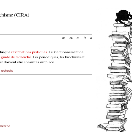
archisme (CIRA)
de
–
en
–
es
–
fr
–
it
ubrique
informations pratiques
. Le fonctionnement de
e
guide de recherche
. Les périodiques, les brochures et
et doivent être consultés sur place.
e recherche
echerche