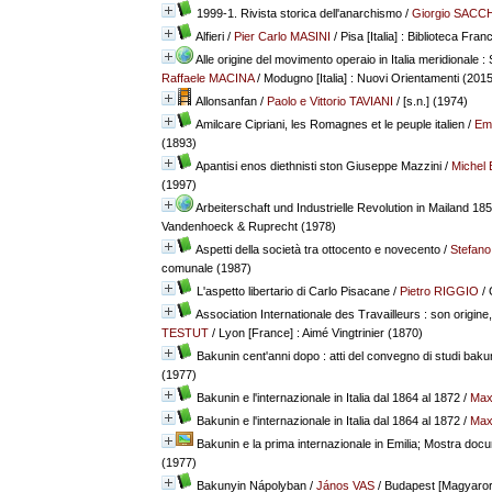
1999-1. Rivista storica dell'anarchismo
/
Giorgio SACC
Alfieri
/
Pier Carlo MASINI
/ Pisa [Italia] : Biblioteca Fra
Alle origine del movimento operaio in Italia meridionale
Raffaele MACINA
/ Modugno [Italia] : Nuovi Orientamenti (2015
Allonsanfan
/
Paolo e Vittorio TAVIANI
/ [s.n.] (1974)
Amilcare Cipriani, les Romagnes et le peuple italien
/
Em
(1893)
Apantisi enos diethnisti ston Giuseppe Mazzini
/
Michel
(1997)
Arbeiterschaft und Industrielle Revolution in Mailand 18
Vandenhoeck & Ruprecht (1978)
Aspetti della società tra ottocento e novecento
/
Stefan
comunale (1987)
L'aspetto libertario di Carlo Pisacane
/
Pietro RIGGIO
/ 
Association Internationale des Travailleurs : son origin
TESTUT
/ Lyon [France] : Aimé Vingtrinier (1870)
Bakunin cent'anni dopo : atti del convegno di studi bakun
(1977)
Bakunin e l'internazionale in Italia dal 1864 al 1872
/
Max
Bakunin e l'internazionale in Italia dal 1864 al 1872
/
Max
Bakunin e la prima internazionale in Emilia; Mostra doc
(1977)
Bakunyin Nápolyban
/
János VAS
/ Budapest [Magyarors