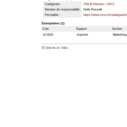
Catégories :
ITALIE:Histoire:->1872
Mention de responsabilité :
Nello Rosselli
Permalink :
https://www.cira.ch/catalogue/
Exemplaires (1)
Cote
Support
Section
Ai 0020
Imprimé
Bibliothèq
Ⓐ 2026-06-26
CIRA
valider