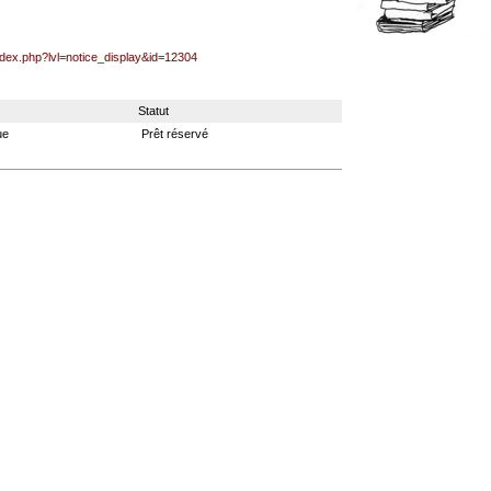
index.php?lvl=notice_display&id=12304
Statut
ue
Prêt réservé