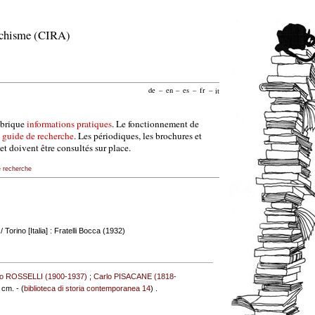
archisme (CIRA)
de
–
en
–
es
–
fr
–
it
ubrique
informations pratiques
. Le fonctionnement de
e
guide de recherche
. Les périodiques, les brochures et
et doivent être consultés sur place.
e recherche
/ Torino [Italia] : Fratelli Bocca (1932)
lo ROSSELLI (1900-1937)
;
Carlo PISACANE (1818-
9 cm. - (
biblioteca di storia contemporanea 14
) .