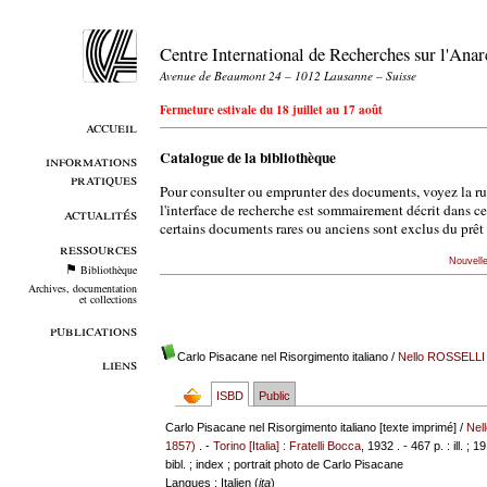
Centre International de Recherches sur l'An
Avenue de Beaumont 24 – 1012 Lausanne – Suisse
Fermeture estivale du 18 juillet au 17 août
accueil
Catalogue de la bibliothèque
informations
pratiques
Pour consulter ou emprunter des documents, voyez la r
l'interface de recherche est sommairement décrit dans c
actualités
certains documents rares ou anciens sont exclus du prêt 
ressources
Nouvell
Bibliothèque
Archives, documentation
et collections
publications
Carlo Pisacane nel Risorgimento italiano
/
Nello ROSSELLI
liens
ISBD
Public
Carlo Pisacane nel Risorgimento italiano [texte imprimé] /
Nel
1857)
. -
Torino [Italia] : Fratelli Bocca
, 1932 . - 467 p. : ill. ; 1
bibl. ; index ; portrait photo de Carlo Pisacane
Langues
: Italien (
ita
)