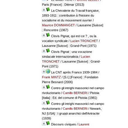
Paris [France] : Dittmar (2013)
La Chevalerie du Travail française,
1893-1911 : contribution à l'histoire du
socialisme et du mouvement ouvrier
/
Maurice DOMMANGET
/ Lausanne [Suisse]
: Rencontre (1967)
Clovis Pignat, qui est-ce ? , ou la
vocation syndicale
/
Lucien TRONCHET
/
Lausanne [Suisse] : Grand-Pont (1971)
Clovis Pignat : una vocazione
sindacale internazionalista
/
Lucien
TRONCHET
/ Lausanne [Suisse] : Grand-
Pont (1971)
La CNT après Franco 1939-1984
/
Frank MINTZ
/ [S.l.] [France] : Fondation
Pierre Besnard (2006)
Contro gli intrighi massonici nel campo
rivoluzionario
/
Camillo BERNERI
/ Pistoia
[Italia] : Ed. del comune di Pistoia (1981)
Contro gli intrighi massonici nel campo
rivoluzionario
/
Camillo BERNERI
/ Newark,
NJ [USA] : I gruppi anarchici dell'Antracite
(1939)
Discours civiques
/
Laurent