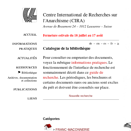
Centre International de Recherches sur
l'Anarchisme (CIRA)
Avenue de Beaumont 24 – 1012 Lausanne – Suisse
accueil
Fermeture estivale du 18 juillet au 17 août
informations
de
–
en
–
es
–
fr
–
it
pratiques
Catalogue de la bibliothèque
Pour consulter ou emprunter des documents,
actualités
voyez la rubrique
informations pratiques
. Le
ressources
fonctionnement de l'interface de recherche est
sommairement décrit dans ce
guide de
Bibliothèque
recherche
. Les périodiques, les brochures et
Archives, documentation
et collections
certains documents rares ou anciens sont exclus
du prêt et doivent être consultés sur place.
publications
Nouvelle recherche
liens
Catégories
>
FRANC-MAÇONNERIE