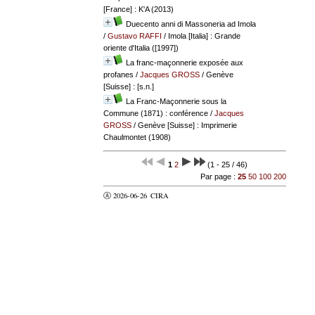
[France] : K'A (2013)
Duecento anni di Massoneria ad Imola
/
Gustavo RAFFI
/ Imola [Italia] : Grande
oriente d'Italia ([1997])
La franc-maçonnerie exposée aux
profanes
/
Jacques GROSS
/ Genève
[Suisse] : [s.n.]
La Franc-Maçonnerie sous la
Commune (1871) : conférence
/
Jacques
GROSS
/ Genève [Suisse] : Imprimerie
Chaulmontet (1908)
1
2
(1 - 25 / 46)
Par page :
25
50
100
200
Ⓐ 2026-06-26
CIRA
valider