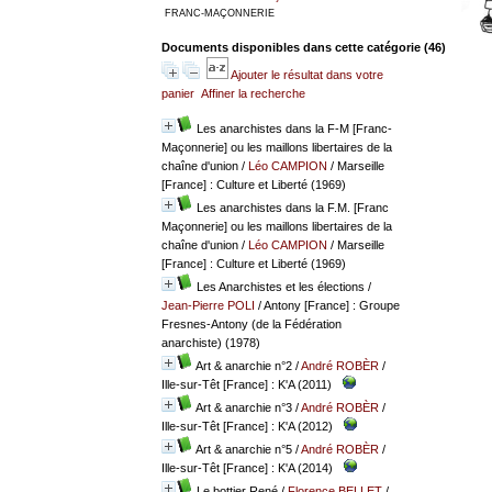
FRANC-MAÇONNERIE
Documents disponibles dans cette catégorie (
46
)
Ajouter le résultat dans votre
panier
Affiner la recherche
Les anarchistes dans la F-M [Franc-
Maçonnerie] ou les maillons libertaires de la
chaîne d'union
/
Léo CAMPION
/ Marseille
[France] : Culture et Liberté (1969)
Les anarchistes dans la F.M. [Franc
Maçonnerie] ou les maillons libertaires de la
chaîne d'union
/
Léo CAMPION
/ Marseille
[France] : Culture et Liberté (1969)
Les Anarchistes et les élections
/
Jean-Pierre POLI
/ Antony [France] : Groupe
Fresnes-Antony (de la Fédération
anarchiste) (1978)
Art & anarchie n°2
/
André ROBÈR
/
Ille-sur-Têt [France] : K'A (2011)
Art & anarchie n°3
/
André ROBÈR
/
Ille-sur-Têt [France] : K'A (2012)
Art & anarchie n°5
/
André ROBÈR
/
Ille-sur-Têt [France] : K'A (2014)
Le bottier René
/
Florence BELLET
/