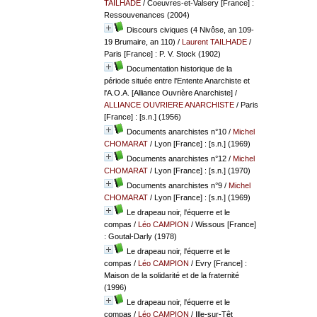
TAILHADE
/ Coeuvres-et-Valsery [France] :
Ressouvenances (2004)
Discours civiques (4 Nivôse, an 109-
19 Brumaire, an 110)
/
Laurent TAILHADE
/
Paris [France] : P. V. Stock (1902)
Documentation historique de la
période située entre l'Entente Anarchiste et
l'A.O.A. [Alliance Ouvrière Anarchiste]
/
ALLIANCE OUVRIERE ANARCHISTE
/ Paris
[France] : [s.n.] (1956)
Documents anarchistes n°10
/
Michel
CHOMARAT
/ Lyon [France] : [s.n.] (1969)
Documents anarchistes n°12
/
Michel
CHOMARAT
/ Lyon [France] : [s.n.] (1970)
Documents anarchistes n°9
/
Michel
CHOMARAT
/ Lyon [France] : [s.n.] (1969)
Le drapeau noir, l'équerre et le
compas
/
Léo CAMPION
/ Wissous [France]
: Goutal-Darly (1978)
Le drapeau noir, l'équerre et le
compas
/
Léo CAMPION
/ Evry [France] :
Maison de la solidarité et de la fraternité
(1996)
Le drapeau noir, l'équerre et le
compas
/
Léo CAMPION
/ Ille-sur-Têt