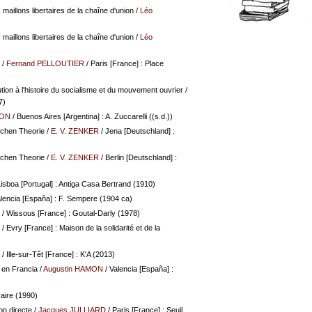
aillons libertaires de la chaîne d'union
/
Léo
aillons libertaires de la chaîne d'union
/
Léo
/
Fernand PELLOUTIER
/ Paris [France] : Place
tion à l'histoire du socialisme et du mouvement ouvrier
/
7)
MON
/ Buenos Aires [Argentina] : A. Zuccarelli ((s.d.))
schen Theorie
/
E. V. ZENKER
/ Jena [Deutschland] :
schen Theorie
/
E. V. ZENKER
/ Berlin [Deutschland] :
Lisboa [Portugal] : Antiga Casa Bertrand (1910)
lencia [España] : F. Sempere (1904 ca)
/ Wissous [France] : Goutal-Darly (1978)
/ Evry [France] : Maison de la solidarité et de la
/ Ille-sur-Têt [France] : K'A (2013)
 en Francia
/
Augustin HAMON
/ Valencia [España] :
raire (1990)
on directe
/
Jacques JULLIARD
/ Paris [France] : Seuil