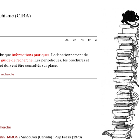
archisme (CIRA)
de
–
en
–
es
–
fr
–
it
ubrique
informations pratiques
. Le fonctionnement de
e
guide de recherche
. Les périodiques, les brochures et
et doivent être consultés sur place.
e recherche
echerche
stin HAMON
/ Vancouver [Canada] : Pulp Press (1973)