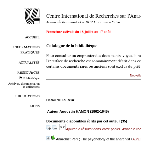
Centre International de Recherches sur l'An
Avenue de Beaumont 24 – 1012 Lausanne – Suisse
Fermeture estivale du 18 juillet au 17 août
accueil
Catalogue de la bibliothèque
informations
pratiques
Pour consulter ou emprunter des documents, voyez la r
l'interface de recherche est sommairement décrit dans c
actualités
certains documents rares ou anciens sont exclus du prêt 
ressources
Nouvell
Bibliothèque
Archives, documentation
et collections
publications
Détail de l'auteur
liens
Auteur Augustin HAMON (1862-1945)
Documents disponibles écrits par cet auteur (
35
)
Ajouter le résultat dans votre panier
Affiner la r
Anarchist Peril ; The psychology of the anarchist
/
Augu