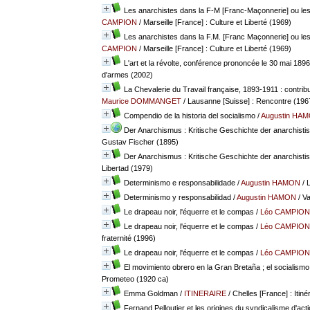
Les anarchistes dans la F-M [Franc-Maçonnerie] ou les m
CAMPION
/ Marseille [France] : Culture et Liberté (1969)
Les anarchistes dans la F.M. [Franc Maçonnerie] ou les m
CAMPION
/ Marseille [France] : Culture et Liberté (1969)
L'art et la révolte, conférence prononcée le 30 mai 1896
d'armes (2002)
La Chevalerie du Travail française, 1893-1911 : contribu
Maurice DOMMANGET
/ Lausanne [Suisse] : Rencontre (196
Compendio de la historia del socialismo
/
Augustin HA
Der Anarchismus : Kritische Geschichte der anarchisti
Gustav Fischer (1895)
Der Anarchismus : Kritische Geschichte der anarchisti
Libertad (1979)
Determinismo e responsabilidade
/
Augustin HAMON
/ 
Determinismo y responsabilidad
/
Augustin HAMON
/ Va
Le drapeau noir, l'équerre et le compas
/
Léo CAMPION
Le drapeau noir, l'équerre et le compas
/
Léo CAMPION
fraternité (1996)
Le drapeau noir, l'équerre et le compas
/
Léo CAMPION
El movimiento obrero en la Gran Bretaña ; el socialismo
Prometeo (1920 ca)
Emma Goldman
/
ITINERAIRE
/ Chelles [France] : Itiné
Fernand Pelloutier et les origines du syndicalisme d'acti