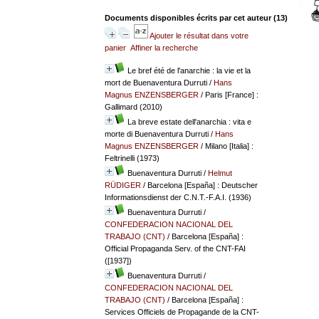
Documents disponibles écrits par cet auteur (
13
)
Ajouter le résultat dans votre
panier
Affiner la recherche
Le bref été de l'anarchie : la vie et la
mort de Buenaventura Durruti
/
Hans
Magnus ENZENSBERGER
/ Paris [France] :
Gallimard (2010)
La breve estate dell'anarchia : vita e
morte di Buenaventura Durruti
/
Hans
Magnus ENZENSBERGER
/ Milano [Italia] :
Feltrinelli (1973)
Buenaventura Durruti
/
Helmut
RÜDIGER
/ Barcelona [España] : Deutscher
Informationsdienst der C.N.T.-F.A.I. (1936)
Buenaventura Durruti
/
CONFEDERACION NACIONAL DEL
TRABAJO (CNT)
/ Barcelona [España] :
Official Propaganda Serv. of the CNT-FAI
([1937])
Buenaventura Durruti
/
CONFEDERACION NACIONAL DEL
TRABAJO (CNT)
/ Barcelona [España] :
Services Officiels de Propagande de la CNT-