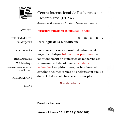
Centre International de Recherches sur
l'Anarchisme (CIRA)
Avenue de Beaumont 24 – 1012 Lausanne – Suisse
accueil
Fermeture estivale du 18 juillet au 17 août
informations
de
–
en
–
es
–
fr
–
it
pratiques
Catalogue de la bibliothèque
Pour consulter ou emprunter des documents,
actualités
voyez la rubrique
informations pratiques
. Le
ressources
fonctionnement de l'interface de recherche est
sommairement décrit dans ce
guide de
Bibliothèque
recherche
. Les périodiques, les brochures et
Archives, documentation
et collections
certains documents rares ou anciens sont exclus
du prêt et doivent être consultés sur place.
publications
Nouvelle recherche
liens
Détail de l'auteur
Auteur Liberto CALLEJAS (1884-1969)