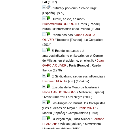
FAI (1937)
Cultura y porvenir
/ Seo de Urgel
[España] : [s.n.]
Durruti, sa vie, sa mort
/
Buenaventura DURRUTI
/ Paris [France] :
Bureau d'Information et de Presse (1938)
L'écho des pas
/
Juan GARCIA
OLIVER
/ Toulouse [France] : Le Coquelicot
(2014)
El Eco de los pasos : el
anarcosindicalismo en la calle, en el Comité
de Milicias, en el gobierno, en el exilio
/
Juan
GARCIA OLIVER
/ Paris [France] : Ruedo
Ibérico (1978)
El Sindicalismo según sus influencias
/
Hermoso PLAJA
/ [s.n.] (1954 ca)
Episodis de la Menorca llibertaria
/
Florià CARDONA PONS
/ Mallorca [España]
: Ateneu llibertari Estel Negre (2005)
Los Amigos de Durruti, los trotsquistas
y los sucesos de Mayo
/
Frank MINTZ
/
Madrid [España] : Campo Abierto (1978)
La Virgen roja, Luisa Michel
/
Fernand
PLANCHE
/ México [México] : Movimiento
Libertario en México (1954)