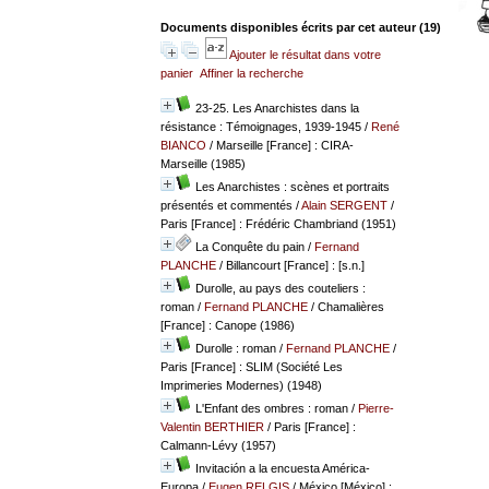
Documents disponibles écrits par cet auteur (
19
)
Ajouter le résultat dans votre
panier
Affiner la recherche
23-25. Les Anarchistes dans la
résistance : Témoignages, 1939-1945
/
René
BIANCO
/ Marseille [France] : CIRA-
Marseille (1985)
Les Anarchistes : scènes et portraits
présentés et commentés
/
Alain SERGENT
/
Paris [France] : Frédéric Chambriand (1951)
La Conquête du pain
/
Fernand
PLANCHE
/ Billancourt [France] : [s.n.]
Durolle, au pays des couteliers :
roman
/
Fernand PLANCHE
/ Chamalières
[France] : Canope (1986)
Durolle : roman
/
Fernand PLANCHE
/
Paris [France] : SLIM (Société Les
Imprimeries Modernes) (1948)
L'Enfant des ombres : roman
/
Pierre-
Valentin BERTHIER
/ Paris [France] :
Calmann-Lévy (1957)
Invitación a la encuesta América-
Europa
/
Eugen RELGIS
/ México [México] :