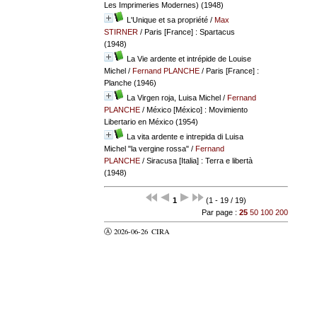
Les Imprimeries Modernes) (1948)
L'Unique et sa propriété
/
Max
STIRNER
/ Paris [France] : Spartacus
(1948)
La Vie ardente et intrépide de Louise
Michel
/
Fernand PLANCHE
/ Paris [France] :
Planche (1946)
La Virgen roja, Luisa Michel
/
Fernand
PLANCHE
/ México [México] : Movimiento
Libertario en México (1954)
La vita ardente e intrepida di Luisa
Michel "la vergine rossa"
/
Fernand
PLANCHE
/ Siracusa [Italia] : Terra e libertà
(1948)
1
(1 - 19 / 19)
Par page :
25
50
100
200
Ⓐ 2026-06-26
CIRA
valider