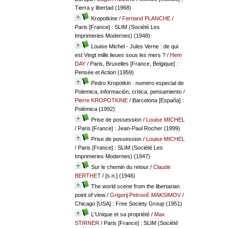
Tierra y libertad (1968)
Kropotkine
/
Fernand PLANCHE
/
Paris [France] : SLIM (Société Les
Imprimeries Modernes) (1948)
Louise Michel - Jules Verne : de qui
est Vingt mille lieues sous les mers ?
/
Hem
DAY
/ Paris, Bruxelles [France, Belgique] :
Pensée et Action (1959)
Pedro Kropotkin : numero especial de
Polemica, información, crítica, pensamiento
/
Pierre KROPOTKINE
/ Barcelona [España] :
Polémica (1992)
Prise de possession
/
Louise MICHEL
/ Paris [France] : Jean-Paul Rocher (1999)
Prise de possession
/
Louise MICHEL
/ Paris [France] : SLIM (Société Les
Imprimeries Modernes) (1947)
Sur le chemin du retour
/
Claude
BERTHET
/ [s.n.] (1946)
The world scene from the libertarian
point of view
/
Grigorij Petrovič MAKSIMOV
/
Chicago [USA] : Free Society Group (1951)
L'Unique et sa propriété
/
Max
STIRNER
/ Paris [France] : SLIM (Société