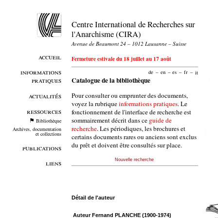
Centre International de Recherches sur
l'Anarchisme (CIRA)
Avenue de Beaumont 24 – 1012 Lausanne – Suisse
accueil
Fermeture estivale du 18 juillet au 17 août
informations
de
–
en
–
es
–
fr
–
it
pratiques
Catalogue de la bibliothèque
Pour consulter ou emprunter des documents,
actualités
voyez la rubrique
informations pratiques
. Le
ressources
fonctionnement de l'interface de recherche est
sommairement décrit dans ce
guide de
Bibliothèque
recherche
. Les périodiques, les brochures et
Archives, documentation
et collections
certains documents rares ou anciens sont exclus
du prêt et doivent être consultés sur place.
publications
Nouvelle recherche
liens
Détail de l'auteur
Auteur Fernand PLANCHE (1900-1974)