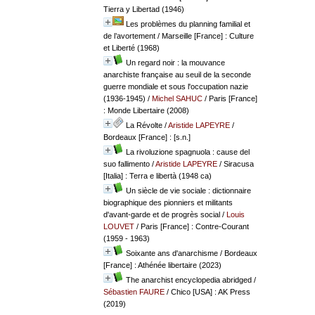
Tierra y Libertad (1946)
Les problèmes du planning familial et
de l’avortement
/ Marseille [France] : Culture
et Liberté (1968)
Un regard noir : la mouvance
anarchiste française au seuil de la seconde
guerre mondiale et sous l'occupation nazie
(1936-1945)
/
Michel SAHUC
/ Paris [France]
: Monde Libertaire (2008)
La Révolte
/
Aristide LAPEYRE
/
Bordeaux [France] : [s.n.]
La rivoluzione spagnuola : cause del
suo fallimento
/
Aristide LAPEYRE
/ Siracusa
[Italia] : Terra e libertà (1948 ca)
Un siècle de vie sociale : dictionnaire
biographique des pionniers et militants
d'avant-garde et de progrès social
/
Louis
LOUVET
/ Paris [France] : Contre-Courant
(1959 - 1963)
Soixante ans d'anarchisme
/ Bordeaux
[France] : Athénée libertaire (2023)
The anarchist encyclopedia abridged
/
Sébastien FAURE
/ Chico [USA] : AK Press
(2019)