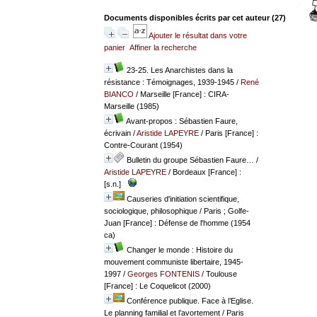
Documents disponibles écrits par cet auteur (
27
)
Ajouter le résultat dans votre
panier
Affiner la recherche
23-25. Les Anarchistes dans la
résistance : Témoignages, 1939-1945
/
René
BIANCO
/ Marseille [France] : CIRA-
Marseille (1985)
Avant-propos : Sébastien Faure,
écrivain
/
Aristide LAPEYRE
/ Paris [France] :
Contre-Courant (1954)
Bulletin du groupe Sébastien Faure…
/
Aristide LAPEYRE
/ Bordeaux [France] :
[s.n.]
Causeries d'initiation scientifique,
sociologique, philosophique
/ Paris ; Golfe-
Juan [France] : Défense de l'homme (1954
ca)
Changer le monde : Histoire du
mouvement communiste libertaire, 1945-
1997
/
Georges FONTENIS
/ Toulouse
[France] : Le Coquelicot (2000)
Conférence publique. Face à l’Eglise.
Le planning familial et l’avortement
/ Paris