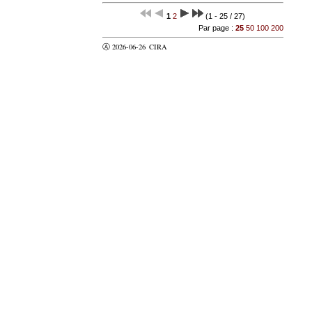
1
2
(1 - 25 / 27)
Par page :
25
50
100
200
Ⓐ 2026-06-26
CIRA
valider