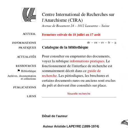
Centre International de Recherches sur
l'Anarchisme (CIRA)
Avenue de Beaumont 24 – 1012 Lausanne – Suisse
accueil
Fermeture estivale du 18 juillet au 17 août
informations
de
–
en
–
es
–
fr
–
it
pratiques
Catalogue de la bibliothèque
Pour consulter ou emprunter des documents,
actualités
voyez la rubrique
informations pratiques
. Le
ressources
fonctionnement de l'interface de recherche est
sommairement décrit dans ce
guide de
Bibliothèque
recherche
. Les périodiques, les brochures et
Archives, documentation
et collections
certains documents rares ou anciens sont exclus
du prêt et doivent être consultés sur place.
publications
Nouvelle recherche
liens
Détail de l'auteur
Auteur Aristide LAPEYRE (1899-1974)