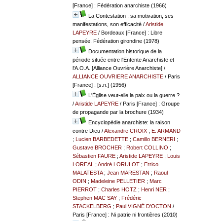
[France] : Fédération anarchiste (1966)
La Contestation : sa motivation, ses
manifestations, son efficacité
/
Aristide
LAPEYRE
/ Bordeaux [France] : Libre
pensée. Fédération girondine (1978)
Documentation historique de la
période située entre l'Entente Anarchiste et
l'A.O.A. [Alliance Ouvrière Anarchiste]
/
ALLIANCE OUVRIERE ANARCHISTE
/ Paris
[France] : [s.n.] (1956)
L'Église veut-elle la paix ou la guerre ?
/
Aristide LAPEYRE
/ Paris [France] : Groupe
de propagande par la brochure (1934)
Encyclopédie anarchiste: la raison
contre Dieu
/
Alexandre CROIX
;
E. ARMAND
;
Lucien BARBEDETTE
;
Camillo BERNERI
;
Gustave BROCHER
;
Robert COLLINO
;
Sébastien FAURE
;
Aristide LAPEYRE
;
Louis
LOREAL
;
André LORULOT
;
Errico
MALATESTA
;
Jean MARESTAN
;
Raoul
ODIN
;
Madeleine PELLETIER
;
Marc
PIERROT
;
Charles HOTZ
;
Henri NER
;
Stephen MAC SAY
;
Frédéric
STACKELBERG
;
Paul VIGNÉ D'OCTON
/
Paris [France] : Ni patrie ni frontières (2010)