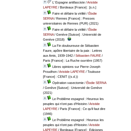
L’ Espagne antifasciste
/
Aristide
LAPEYRE
/ Bordeaux [France] : [s.n.]
Faire et défaire la virilité
/
Élodie
SERNA
/ Rennes [France] : Presses
universitaires de Rennes (PUR) (2021)
Faire et défaire la virilité
/
Élodie
SERNA
/ Genève [Suisse] : Université de
Genève (2018)
La Fin douloureuse de Sébastien
Faure, apôtre libertaire de la paix : Lettres
aux Amis, 1939-1942
/
Sébastien FAURE
/
Paris [France] : La Ruche ouvrière (1957)
Libres opinions sur Pierre-Joseph
Proudhon
/
Aristide LAPEYRE
/ Toulouse
[France] : CENIT ((s.d.))
Opération vasectomie
/
Élodie SERNA
/ Genève [Suisse] : Université de Genève
(2021)
Le Problème espagnol : Heureux les
peuples qui n'ont pas d'Histoire
/
Aristide
LAPEYRE
/ Paris [France] : Ce qu'il faut dire
(1946)
Le Problème espagnol : Heureux les
peuples qui n'ont pas d'Histoire
/
Aristide
LAPEYRE
/ Bordeaux [France] : Ediciones