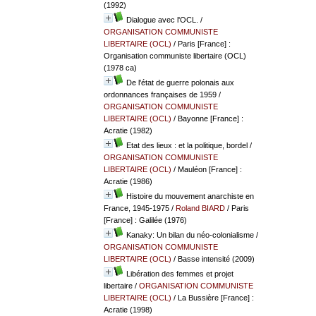
(1992)
Dialogue avec l'OCL.
/
ORGANISATION COMMUNISTE
LIBERTAIRE (OCL)
/ Paris [France] :
Organisation communiste libertaire (OCL)
(1978 ca)
De l'état de guerre polonais aux
ordonnances françaises de 1959
/
ORGANISATION COMMUNISTE
LIBERTAIRE (OCL)
/ Bayonne [France] :
Acratie (1982)
Etat des lieux : et la politique, bordel
/
ORGANISATION COMMUNISTE
LIBERTAIRE (OCL)
/ Mauléon [France] :
Acratie (1986)
Histoire du mouvement anarchiste en
France, 1945-1975
/
Roland BIARD
/ Paris
[France] : Galilée (1976)
Kanaky: Un bilan du néo-colonialisme
/
ORGANISATION COMMUNISTE
LIBERTAIRE (OCL)
/ Basse intensité (2009)
Libération des femmes et projet
libertaire
/
ORGANISATION COMMUNISTE
LIBERTAIRE (OCL)
/ La Bussière [France] :
Acratie (1998)