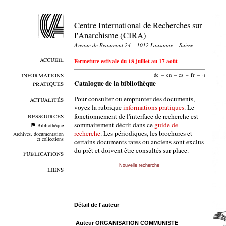
Centre International de Recherches sur
l'Anarchisme (CIRA)
Avenue de Beaumont 24 – 1012 Lausanne – Suisse
accueil
Fermeture estivale du 18 juillet au 17 août
informations
de
–
en
–
es
–
fr
–
it
pratiques
Catalogue de la bibliothèque
Pour consulter ou emprunter des documents,
actualités
voyez la rubrique
informations pratiques
. Le
ressources
fonctionnement de l'interface de recherche est
sommairement décrit dans ce
guide de
Bibliothèque
recherche
. Les périodiques, les brochures et
Archives, documentation
et collections
certains documents rares ou anciens sont exclus
du prêt et doivent être consultés sur place.
publications
Nouvelle recherche
liens
Détail de l'auteur
Auteur ORGANISATION COMMUNISTE