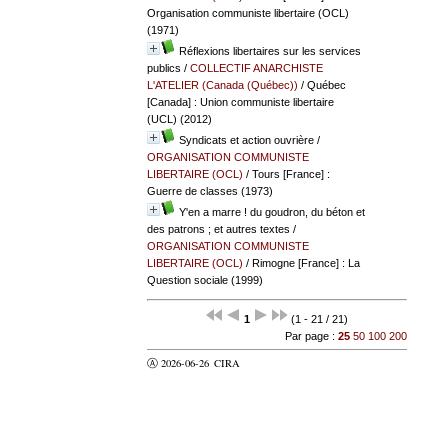
Organisation communiste libertaire (OCL)
(1971)
Réflexions libertaires sur les services
publics
/
COLLECTIF ANARCHISTE
L'ATELIER (Canada (Québec))
/ Québec
[Canada] : Union communiste libertaire
(UCL) (2012)
Syndicats et action ouvrière
/
ORGANISATION COMMUNISTE
LIBERTAIRE (OCL)
/ Tours [France] :
Guerre de classes (1973)
Y'en a marre ! du goudron, du béton et
des patrons ; et autres textes
/
ORGANISATION COMMUNISTE
LIBERTAIRE (OCL)
/ Rimogne [France] : La
Question sociale (1999)
1
(1 - 21 / 21)
Par page :
25
50
100
200
Ⓐ 2026-06-26
CIRA
valider