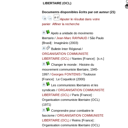
LIBERTAIRE (OCL)
Documents disponibles écrits par cet auteur (
21
)
Ajouter le résultat dans votre
panier
Affiner la recherche
Apelo a unidade do movimento
libertario
/
Jean-Marc RAYNAUD
/ São Paulo
[Brasil] : Imaginário (2003)
Bulletin Inter Régional
/
ORGANISATION COMMUNISTE
LIBERTAIRE (OCL)
/ Nantes [France] : [s.n.]
Changer le monde : Histoire du
mouvement communiste libertaire, 1945-
1997
/
Georges FONTENIS
/ Toulouse
[France] : Le Coquelicot (2000)
Les communistes libertaires et les
syndicats
/
ORGANISATION COMMUNISTE
LIBERTAIRE (OCL)
/ Paris [France] :
Organisation communiste libertaire (OCL)
(1971)
Comprendre pour combattre le
fascisme
/
ORGANISATION COMMUNISTE
LIBERTAIRE (OCL)
/ Reims [France] :
Organisation communiste libertaire (OCL)