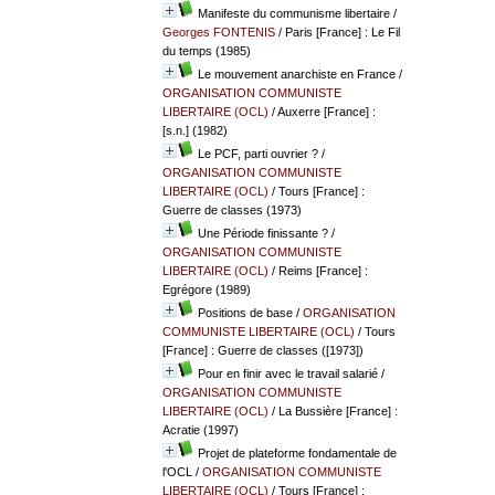
Manifeste du communisme libertaire
/
Georges FONTENIS
/ Paris [France] : Le Fil
du temps (1985)
Le mouvement anarchiste en France
/
ORGANISATION COMMUNISTE
LIBERTAIRE (OCL)
/ Auxerre [France] :
[s.n.] (1982)
Le PCF, parti ouvrier ?
/
ORGANISATION COMMUNISTE
LIBERTAIRE (OCL)
/ Tours [France] :
Guerre de classes (1973)
Une Période finissante ?
/
ORGANISATION COMMUNISTE
LIBERTAIRE (OCL)
/ Reims [France] :
Egrégore (1989)
Positions de base
/
ORGANISATION
COMMUNISTE LIBERTAIRE (OCL)
/ Tours
[France] : Guerre de classes ([1973])
Pour en finir avec le travail salarié
/
ORGANISATION COMMUNISTE
LIBERTAIRE (OCL)
/ La Bussière [France] :
Acratie (1997)
Projet de plateforme fondamentale de
l'OCL
/
ORGANISATION COMMUNISTE
LIBERTAIRE (OCL)
/ Tours [France] :