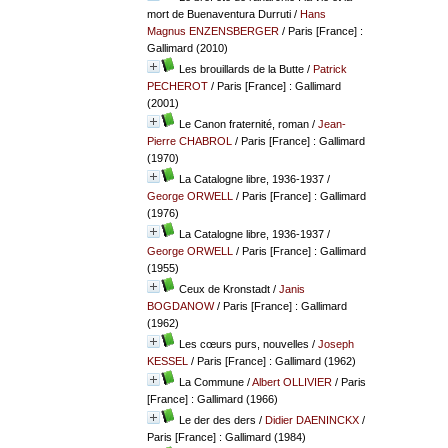
mort de Buenaventura Durruti
/
Hans
Magnus ENZENSBERGER
/ Paris [France] :
Gallimard (2010)
Les brouillards de la Butte
/
Patrick
PECHEROT
/ Paris [France] : Gallimard
(2001)
Le Canon fraternité, roman
/
Jean-
Pierre CHABROL
/ Paris [France] : Gallimard
(1970)
La Catalogne libre, 1936-1937
/
George ORWELL
/ Paris [France] : Gallimard
(1976)
La Catalogne libre, 1936-1937
/
George ORWELL
/ Paris [France] : Gallimard
(1955)
Ceux de Kronstadt
/
Janis
BOGDANOW
/ Paris [France] : Gallimard
(1962)
Les cœurs purs, nouvelles
/
Joseph
KESSEL
/ Paris [France] : Gallimard (1962)
La Commune
/
Albert OLLIVIER
/ Paris
[France] : Gallimard (1966)
Le der des ders
/
Didier DAENINCKX
/
Paris [France] : Gallimard (1984)