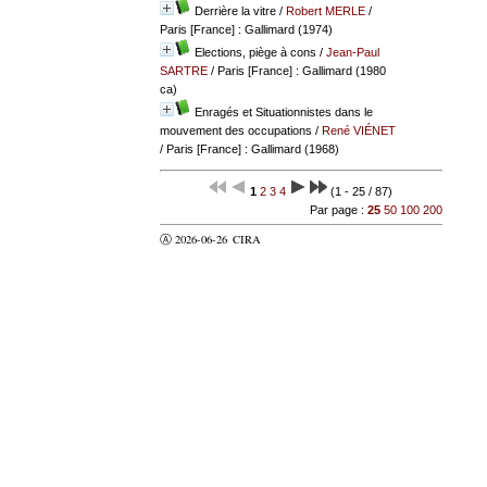
Derrière la vitre
/
Robert MERLE
/
Paris [France] : Gallimard (1974)
Elections, piège à cons
/
Jean-Paul
SARTRE
/ Paris [France] : Gallimard (1980
ca)
Enragés et Situationnistes dans le
mouvement des occupations
/
René VIÉNET
/ Paris [France] : Gallimard (1968)
1
2
3
4
(1 - 25 / 87)
Par page :
25
50
100
200
Ⓐ 2026-06-26
CIRA
valider