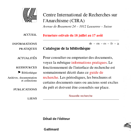
Centre International de Recherches sur
l'Anarchisme (CIRA)
Avenue de Beaumont 24 – 1012 Lausanne – Suisse
accueil
Fermeture estivale du 18 juillet au 17 août
informations
de
–
en
–
es
–
fr
–
it
pratiques
Catalogue de la bibliothèque
Pour consulter ou emprunter des documents,
actualités
voyez la rubrique
informations pratiques
. Le
ressources
fonctionnement de l'interface de recherche est
sommairement décrit dans ce
guide de
Bibliothèque
recherche
. Les périodiques, les brochures et
Archives, documentation
et collections
certains documents rares ou anciens sont exclus
du prêt et doivent être consultés sur place.
publications
Nouvelle recherche
liens
Détail de l'éditeur
Gallimard