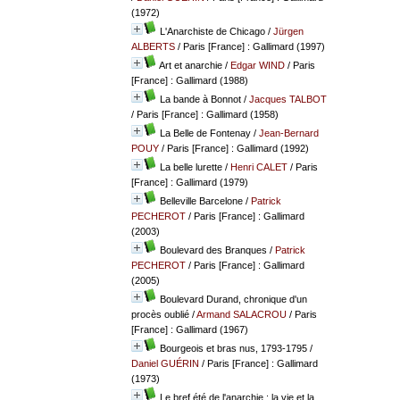
(1972)
L'Anarchiste de Chicago
/
Jürgen
ALBERTS
/ Paris [France] : Gallimard (1997)
Art et anarchie
/
Edgar WIND
/ Paris
[France] : Gallimard (1988)
La bande à Bonnot
/
Jacques TALBOT
/ Paris [France] : Gallimard (1958)
La Belle de Fontenay
/
Jean-Bernard
POUY
/ Paris [France] : Gallimard (1992)
La belle lurette
/
Henri CALET
/ Paris
[France] : Gallimard (1979)
Belleville Barcelone
/
Patrick
PECHEROT
/ Paris [France] : Gallimard
(2003)
Boulevard des Branques
/
Patrick
PECHEROT
/ Paris [France] : Gallimard
(2005)
Boulevard Durand, chronique d'un
procès oublié
/
Armand SALACROU
/ Paris
[France] : Gallimard (1967)
Bourgeois et bras nus, 1793-1795
/
Daniel GUÉRIN
/ Paris [France] : Gallimard
(1973)
Le bref été de l'anarchie : la vie et la