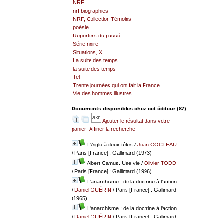
NRF
nrf biographies
NRF, Collection Témoins
poésie
Reporters du passé
Série noire
Situations, X
La suite des temps
la suite des temps
Tel
Trente journées qui ont fait la France
Vie des hommes illustres
Documents disponibles chez cet éditeur (
87
)
Ajouter le résultat dans votre
panier
Affiner la recherche
L'Aigle à deux têtes
/
Jean COCTEAU
/ Paris [France] : Gallimard (1973)
Albert Camus. Une vie
/
Olivier TODD
/ Paris [France] : Gallimard (1996)
L'anarchisme : de la doctrine à l'action
/
Daniel GUÉRIN
/ Paris [France] : Gallimard
(1965)
L'anarchisme : de la doctrine à l'action
/
Daniel GUÉRIN
/ Paris [France] : Gallimard