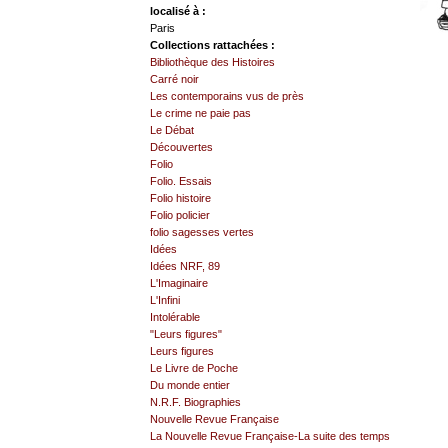
localisé à :
Paris
Collections rattachées :
Bibliothèque des Histoires
Carré noir
Les contemporains vus de près
Le crime ne paie pas
Le Débat
Découvertes
Folio
Folio. Essais
Folio histoire
Folio policier
folio sagesses vertes
Idées
Idées NRF, 89
L'Imaginaire
L'Infini
Intolérable
"Leurs figures"
Leurs figures
Le Livre de Poche
Du monde entier
N.R.F. Biographies
Nouvelle Revue Française
La Nouvelle Revue Française-La suite des temps