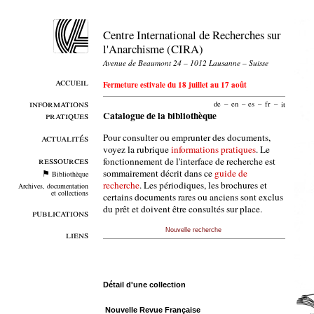
Centre International de Recherches sur
l'Anarchisme (CIRA)
Avenue de Beaumont 24 – 1012 Lausanne – Suisse
accueil
Fermeture estivale du 18 juillet au 17 août
informations
de
–
en
–
es
–
fr
–
it
pratiques
Catalogue de la bibliothèque
Pour consulter ou emprunter des documents,
actualités
voyez la rubrique
informations pratiques
. Le
ressources
fonctionnement de l'interface de recherche est
sommairement décrit dans ce
guide de
Bibliothèque
recherche
. Les périodiques, les brochures et
Archives, documentation
et collections
certains documents rares ou anciens sont exclus
du prêt et doivent être consultés sur place.
publications
Nouvelle recherche
liens
Détail d'une collection
Nouvelle Revue Française