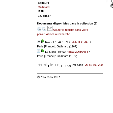
Editeur :
Gallimard
ISSN :
pas d'ISSN
Documents disponibles dans la collection (
2
)
Ajouter le résultat dans votre
panier
Affiner la recherche
Rossel, 1844-1871
/
Edith THOMAS
/
Paris [France] : Gallimard (1967)
La Storia : roman
/
Elsa MORANTE
/
Paris [France] : Gallimard (1977)
Par page :
25
50
100
200
1
(1 - 2 / 2)
Ⓐ 2026-06-26
CIRA
valider