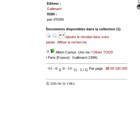
Editeur :
Gallimard
ISSN :
pas d'ISSN
Documents disponibles dans la collection (
1
)
Ajouter le résultat dans votre
panier
Affiner la recherche
Albert Camus. Une vie
/
Olivier TODD
/ Paris [France] : Gallimard (1996)
Par page :
25
50
100
200
1
(1 - 1 / 1)
Ⓐ 2026-06-26
CIRA
valider