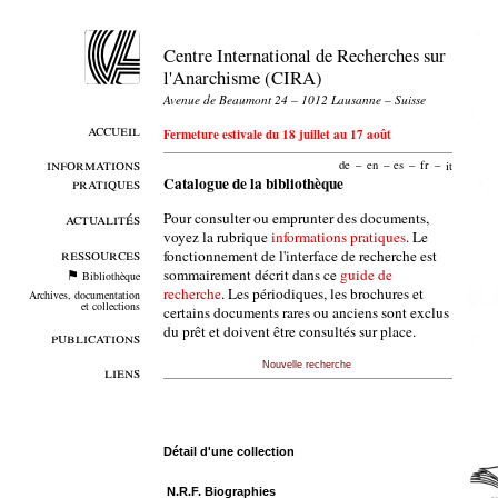
Centre International de Recherches sur
l'Anarchisme (CIRA)
Avenue de Beaumont 24 – 1012 Lausanne – Suisse
accueil
Fermeture estivale du 18 juillet au 17 août
informations
de
–
en
–
es
–
fr
–
it
pratiques
Catalogue de la bibliothèque
Pour consulter ou emprunter des documents,
actualités
voyez la rubrique
informations pratiques
. Le
ressources
fonctionnement de l'interface de recherche est
sommairement décrit dans ce
guide de
Bibliothèque
recherche
. Les périodiques, les brochures et
Archives, documentation
et collections
certains documents rares ou anciens sont exclus
du prêt et doivent être consultés sur place.
publications
Nouvelle recherche
liens
Détail d'une collection
N.R.F. Biographies