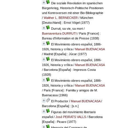
Die soziale Revolution im spanischen
Bürgerkrieg, Historisch-Politische Positionen
und Kontroversen mit einer Bio-Bibliographie
/
Walther L. BERNECKER
/ München
[Deutschland] : Ernst Vögel (1977)
Durruti, sa vie, sa mort
/
Buenaventura DURRUTI
/ Paris [France] :
Bureau d'Information et de Presse (1938)
El Movimiento obrero español, 1886-
1926, historia y crítica
/
Manuel BUENACASA
/ Madrid [España] : Júcar (1977)
El Movimiento obrero español, 1886-
1926, historia y crítica
/
Manuel BUENACASA
/ Barcelona [España] : Impresos Costa
(1928)
El Movimiento obrero español, 1886-
1926, historia y crítica
/
Manuel BUENACASA
/ Paris [France] : Familia y amigos de M.
Buenacasa (1966)
El Productor
/
Manuel BUENACASA
/
Barcelona [España] : [s.n.]
Figuras del movimiento libertario
español
/
José PEIRATS VALLS
/ Barcelona
[España] : Picazo (1977)
Memoria del Congreso de