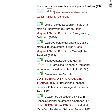
Documents disponibles écrits par cet auteur (
19
)
Ajouter le résultat dans votre
panier
Affiner la recherche
Le bref été de l'anarchie : la vie et la
mort de Buenaventura Durruti
/
Hans
Magnus ENZENSBERGER
/ Paris [France] :
Gallimard (2010)
La breve estate dell'anarchia : vita e
morte di Buenaventura Durruti
/
Hans
Magnus ENZENSBERGER
/ Milano [Italia] :
Feltrinelli (1973)
Buenaventura Durruti
/
Helmut
RÜDIGER
/ Barcelona [España] : Deutscher
Informationsdienst der C.N.T.-F.A.I. (1936)
Buenaventura Durruti
/
CONFEDERACION NACIONAL DEL
TRABAJO (CNT)
/ Barcelona [España] :
Services Officiels de Propagande de la CNT-
FAI (1937)
Cuadernos de la guerra civil, 2. El
Consejo regional de defensa de Aragón, 1
/
FUNDACION SALVADOR SEGUI
/ Madrid
[España] : Fundación Salvador Seguí (1987)