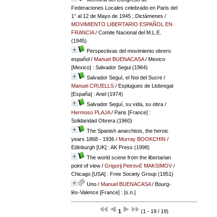
Federaciones Locales celebrado en Paris del
1° al 12 de Mayo de 1945 ; Dictámenes
/
MOVIMIENTO LIBERTARIO ESPAÑOL EN
FRANCIA
/ Comite Nacional del M.L.E.
(1945)
Perspectivas del movimiento obrero
español
/
Manuel BUENACASA
/ Mexico
[Mexico] : Salvador Segui (1964)
Salvador Seguí, el Noi del Sucre
/
Manuel CRUELLS
/ Esplugues de Llobregat
[España] : Ariel (1974)
Salvador Seguí, su vida, su obra
/
Hermoso PLAJA
/ Paris [France] :
Solidaridad Obrera (1960)
The Spanish anarchists, the heroic
years 1868 - 1936
/
Murray BOOKCHIN
/
Edinburgh [UK] : AK Press (1998)
The world scene from the libertarian
point of view
/
Grigorij Petrovič MAKSIMOV
/
Chicago [USA] : Free Society Group (1951)
Uno
/
Manuel BUENACASA
/ Bourg-
lès-Valence [France] : [s.n.]
1
(1 - 19 / 19)