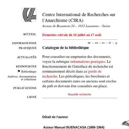
Centre International de Recherches sur
l'Anarchisme (CIRA)
Avenue de Beaumont 24 – 1012 Lausanne – Suisse
accueil
Fermeture estivale du 18 juillet au 17 août
informations
de
–
en
–
es
–
fr
–
it
pratiques
Catalogue de la bibliothèque
Pour consulter ou emprunter des documents,
actualités
voyez la rubrique
informations pratiques
. Le
ressources
fonctionnement de l'interface de recherche est
sommairement décrit dans ce
guide de
Bibliothèque
recherche
. Les périodiques, les brochures et
Archives, documentation
et collections
certains documents rares ou anciens sont exclus
du prêt et doivent être consultés sur place.
publications
Nouvelle recherche
liens
Détail de l'auteur
Auteur Manuel BUENACASA (1886-1964)