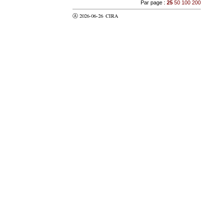
Par page :
25
50
100
200
Ⓐ 2026-06-26
CIRA
valider