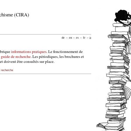
archisme (CIRA)
de
–
en
–
es
–
fr
–
it
ubrique
informations pratiques
. Le fonctionnement de
e
guide de recherche
. Les périodiques, les brochures et
et doivent être consultés sur place.
e recherche