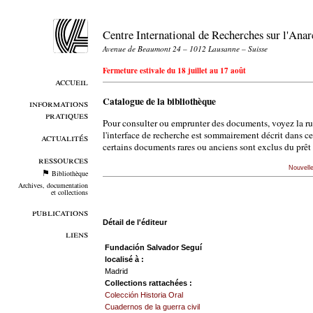
Centre International de Recherches sur l'An
Avenue de Beaumont 24 – 1012 Lausanne – Suisse
Fermeture estivale du 18 juillet au 17 août
accueil
Catalogue de la bibliothèque
informations
pratiques
Pour consulter ou emprunter des documents, voyez la r
l'interface de recherche est sommairement décrit dans c
actualités
certains documents rares ou anciens sont exclus du prêt 
ressources
Nouvell
Bibliothèque
Archives, documentation
et collections
publications
Détail de l'éditeur
liens
Fundación Salvador Seguí
localisé à :
Madrid
Collections rattachées :
Colección Historia Oral
Cuadernos de la guerra civil