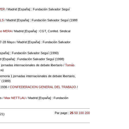
VER
/ Madrid [España] : Fundación Salvador Seguí
LLS
/ Madrid [España] : Fundación Salvador Seguí (1988
ano MERA
/ Madrid [España] : CGT, Confed. Sindical
 27-28 Mayo
/ Madrid [España] : Fundación Salvador
spaña] : Fundación Salvador Seguí (1990)
d [España] : Fundación Salvador Seguí (1998)
jornadas internacionales de debate libertario
/
Tomás
ca)
emoria 1 jornadas internacionales de debate libertario,
T (1989)
e 1936
/
CONFEDERACION GENERAL DEL TRABAJO
/
as
/
Max NETTLAU
/ Madrid [España] : Fundación
Par page :
25
50
100
200
 21)