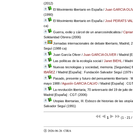
(2012)
El Movimiento libertario en España
/
Juan GARCIA OLI
(1990)
El Movimiento libertario en España
/
José PEIRATS VA
ca)
Guerra, exilio y cárcel de un anarcosindicalista
/
Cipri
Solidaridad Obrera (2006)
Jornadas internacionales de debate libertario, Madrid,
Seguí (1988 ca)
Juan García Oliver
/
Juan GARCIA OLIVER
/ Madrid [E
Las políticas de la ecología social
/
Janet BIEHL
/ Madri
Nuevas tecnologias y sociedad, memoria. [Segundas] II 
IBAÑEZ
/ Madrid [España] : Fundación Salvador Seguí (1979 
Pasado, presente y futuro del pensamiento libertario : M
mayo 1988
/
Agustín GARCIA CALVO
/ Madrid [España] : CG
La revolución libertaria, 70 aniversario del 19 de julio d
Madrid [España] : CGT (2006)
Utopias libertarias, III. Esbozo de historias de las utopí
Salvador Seguí (1991)
1
(1 - 21 /
Ⓐ 2026-06-26
CIRA
valider