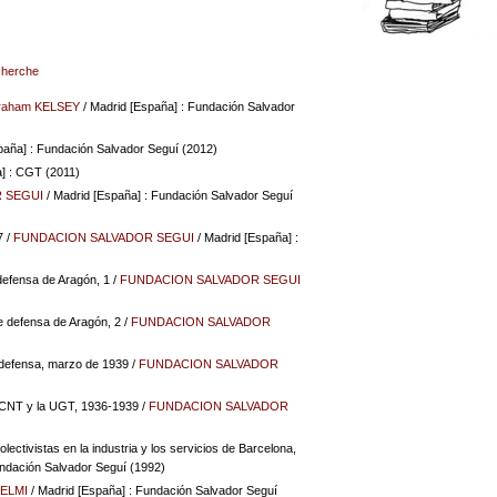
echerche
raham KELSEY
/ Madrid [España] : Fundación Salvador
paña] : Fundación Salvador Seguí (2012)
] : CGT (2011)
 SEGUI
/ Madrid [España] : Fundación Salvador Seguí
7
/
FUNDACION SALVADOR SEGUI
/ Madrid [España] :
 defensa de Aragón, 1
/
FUNDACION SALVADOR SEGUI
de defensa de Aragón, 2
/
FUNDACION SALVADOR
e defensa, marzo de 1939
/
FUNDACION SALVADOR
la CNT y la UGT, 1936-1939
/
FUNDACION SALVADOR
lectivistas en la industria y los servicios de Barcelona,
undación Salvador Seguí (1992)
HELMI
/ Madrid [España] : Fundación Salvador Seguí