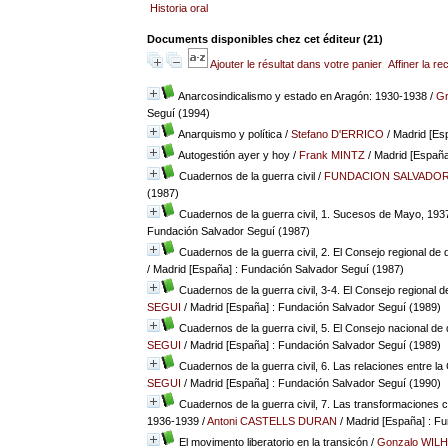
Historia oral
Documents disponibles chez cet éditeur (
21
)
Ajouter le résultat dans votre panier
Affiner la r
Anarcosindicalismo y estado en Aragón: 1930-1938
/
G
Seguí (1994)
Anarquismo y política
/
Stefano D'ERRICO
/ Madrid [Es
Autogestión ayer y hoy
/
Frank MINTZ
/ Madrid [España
Cuadernos de la guerra civil
/
FUNDACION SALVADOR
(1987)
Cuadernos de la guerra civil, 1. Sucesos de Mayo, 193
Fundación Salvador Seguí (1987)
Cuadernos de la guerra civil, 2. El Consejo regional de
/ Madrid [España] : Fundación Salvador Seguí (1987)
Cuadernos de la guerra civil, 3-4. El Consejo regional 
SEGUI
/ Madrid [España] : Fundación Salvador Seguí (1989)
Cuadernos de la guerra civil, 5. El Consejo nacional d
SEGUI
/ Madrid [España] : Fundación Salvador Seguí (1989)
Cuadernos de la guerra civil, 6. Las relaciones entre 
SEGUI
/ Madrid [España] : Fundación Salvador Seguí (1990)
Cuadernos de la guerra civil, 7. Las transformaciones co
1936-1939
/
Antoni CASTELLS DURAN
/ Madrid [España] : F
El movimento liberatorio en la transicón
/
Gonzalo WIL