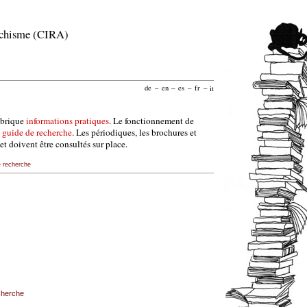
archisme (CIRA)
de
–
en
–
es
–
fr
–
it
ubrique
informations pratiques
. Le fonctionnement de
e
guide de recherche
. Les périodiques, les brochures et
et doivent être consultés sur place.
e recherche
echerche