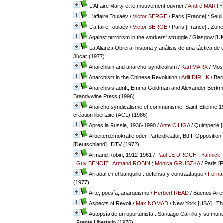
L'Affaire Marty et le mouvement ouvrier
/
André MARTY
L'affaire Toulaév
/
Victor SERGE
/ Paris [France] : Seuil
L'affaire Toulaév
/
Victor SERGE
/ Paris [France] : Zon
Against terrorism in the workers' struggle
/ Glasgow [UK]
La Alianza Obrera, historia y análisis de una táctica d
Júcar (1977)
Anarchism and anarcho-syndicalism
/
Karl MARX
/ Mos
Anarchism in the Chinese Revolution
/
Arlif DIRLIK
/ Ber
Anarchists adrift, Emma Goldman and Alexander Berk
Brandywine Press (1996)
Anarcho-syndicalisme et communisme, Saint-Etienne 
création libertaire (ACL) (1986)
Après la Russie, 1936-1990
/
Ante CILIGA
/ Quimperlé [F
Arbeiterdemokratie oder Parteidiktatur, Bd I, Opposition 
[Deutschland] : DTV (1972)
Armand Robin, 1912-1961
/
Paul LE DROCH
;
Yannick
;
Guy BENOÎT
;
Armand ROBIN
;
Monica GRUSZKA
/ Paris [
Arrabal en el banquillo : defensa y contraataque
/
Fern
(1977)
Arte, poesía, anarquismo
/
Herbert READ
/ Buenos Aires
Aspects of Revolt
/
Max NOMAD
/ New York [USA] : T
Autopsía de un oportunista : Santiago Carrillo y su mund
: Frente Libertario (1976)