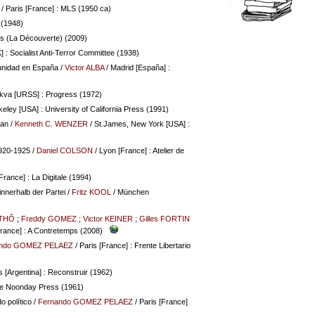
/ Paris [France] : MLS (1950 ca)
 (1948)
es (La Découverte) (2009)
 : Socialist Anti-Terror Committee (1938)
e unidad en España
/
Victor ALBA
/ Madrid [España] :
kva [URSS] : Progress (1972)
keley [USA] : University of California Press (1991)
man
/
Kenneth C. WENZER
/ St.James, New York [USA] :
1920-1925
/
Daniel COLSON
/ Lyon [France] : Atelier de
rance] : La Digitale (1994)
innerhalb der Partei
/
Fritz KOOL
/ München
 THÔ
;
Freddy GOMEZ
;
Victor KEINER
;
Gilles FORTIN
France] : A Contretemps (2008)
ando GOMEZ PELAEZ
/ Paris [France] : Frente Libertario
 [Argentina] : Reconstruir (1962)
he Noonday Press (1961)
o político
/
Fernando GOMEZ PELAEZ
/ Paris [France]