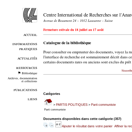
Centre International de Recherches sur l'An
Avenue de Beaumont 24 – 1012 Lausanne – Suisse
Fermeture estivale du 18 juillet au 17 août
accueil
Catalogue de la bibliothèque
informations
pratiques
Pour consulter ou emprunter des documents, voyez la r
l'interface de recherche est sommairement décrit dans c
actualités
certains documents rares ou anciens sont exclus du prêt 
ressources
Nouvell
Bibliothèque
Archives, documentation
et collections
publications
Catégories
liens
>
PARTIS POLITIQUES
>
Parti communiste
Parti communiste
Documents disponibles dans cette catégorie (
357
)
Ajouter le résultat dans votre panier
Affiner la r