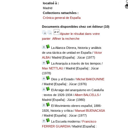
localisé à :
Madrid
Collections rattachées :
Crónica general de España
Documents disponibles chez cet éditeur (
10
)
Ajouter le résultat dans votre
panier
Affiner la recherche
La Alianza Obrera, historia y análisis
de una táctica de unidad en España
/
Victor
ALBA
/ Madrid [España] : Júcar (1977)
La Anarquía a través de los tiempos
/
Max NETTLAU
/ Madrid [España] : Júcar
(1978)
Dios y el Estado
/
Michel BAKOUNINE
/ Madrid [España] : Júcar (1976)
El Arraigo del anarquismo en Cataluña
: textos de 1926-1934
/
Albert BALCELLS
/
Madrid [España] : Júcar (1980)
El Movimiento obrero español, 1886-
1926, historia y crítica
/
Manuel BUENACASA
/ Madrid [España] : Júcar (1977)
La Escuela moderna
/
Francisco
FERRER GUARDIA
/ Madrid [España] :