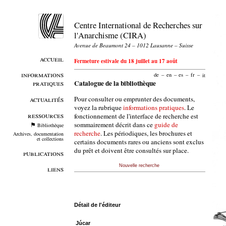
Centre International de Recherches sur
l'Anarchisme (CIRA)
Avenue de Beaumont 24 – 1012 Lausanne – Suisse
accueil
Fermeture estivale du 18 juillet au 17 août
informations
de
–
en
–
es
–
fr
–
it
pratiques
Catalogue de la bibliothèque
Pour consulter ou emprunter des documents,
actualités
voyez la rubrique
informations pratiques
. Le
ressources
fonctionnement de l'interface de recherche est
sommairement décrit dans ce
guide de
Bibliothèque
recherche
. Les périodiques, les brochures et
Archives, documentation
et collections
certains documents rares ou anciens sont exclus
du prêt et doivent être consultés sur place.
publications
Nouvelle recherche
liens
Détail de l'éditeur
Júcar