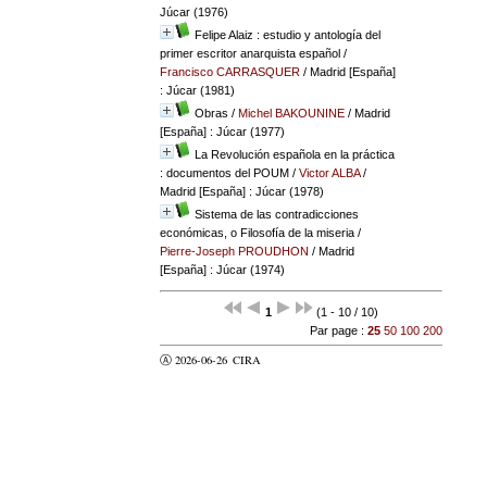
Júcar (1976)
Felipe Alaiz : estudio y antología del
primer escritor anarquista español
/
Francisco CARRASQUER
/ Madrid [España]
: Júcar (1981)
Obras
/
Michel BAKOUNINE
/ Madrid
[España] : Júcar (1977)
La Revolución española en la práctica
: documentos del POUM
/
Victor ALBA
/
Madrid [España] : Júcar (1978)
Sistema de las contradicciones
económicas, o Filosofía de la miseria
/
Pierre-Joseph PROUDHON
/ Madrid
[España] : Júcar (1974)
1
(1 - 10 / 10)
Par page :
25
50
100
200
Ⓐ 2026-06-26
CIRA
valider