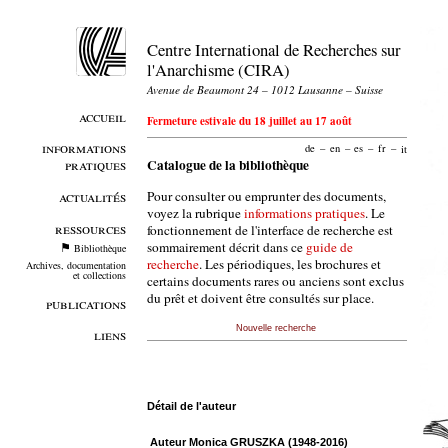
Centre International de Recherches sur
l'Anarchisme (CIRA)
Avenue de Beaumont 24 – 1012 Lausanne – Suisse
accueil
Fermeture estivale du 18 juillet au 17 août
informations
de
–
en
–
es
–
fr
–
it
pratiques
Catalogue de la bibliothèque
Pour consulter ou emprunter des documents,
actualités
voyez la rubrique
informations pratiques
. Le
ressources
fonctionnement de l'interface de recherche est
sommairement décrit dans ce
guide de
Bibliothèque
recherche
. Les périodiques, les brochures et
Archives, documentation
et collections
certains documents rares ou anciens sont exclus
du prêt et doivent être consultés sur place.
publications
Nouvelle recherche
liens
Détail de l'auteur
Auteur Monica GRUSZKA (1948-2016)