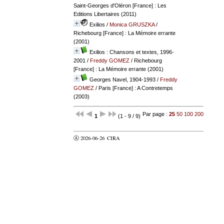
Saint-Georges d'Oléron [France] : Les
Editions Libertaires (2011)
Exilios
/
Monica GRUSZKA
/
Richebourg [France] : La Mémoire errante
(2001)
Exilios : Chansons et textes, 1996-
2001
/
Freddy GOMEZ
/ Richebourg
[France] : La Mémoire errante (2001)
Georges Navel, 1904-1993
/
Freddy
GOMEZ
/ Paris [France] : A Contretemps
(2003)
Par page :
25
50
100
200
1
(1 - 9 / 9)
Ⓐ 2026-06-26
CIRA
valider