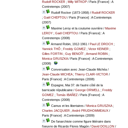
Rudolf ROCKER
;
Milly WITKOP
/ Paris [France] : A
Contretemps (2007)
Rudolf Rocker (1873-1958)
/
Rudolf ROCKER
;
Gaël CHEPTOU
/ Paris [France] : A Contretemps
(2007)
Maxime Leroy et la coutume ouvrière
/
Maxime
LEROY
;
Gaël CHEPTOU
/ Paris [France] : A
Contretemps (2008)
Armand Robin, 1912-1961
/
Paul LE DROCH
;
Yannick THÔ
;
Freddy GOMEZ
;
Victor KEINER
;
Gilles FORTIN
;
Guy BENOÎT
;
Armand ROBIN
;
Monica GRUSZKA
/ Paris [France] : A Contretemps
(2008)
Conversation avec Jean-Claude Michéa
/
Jean-Claude MICHEA
;
Thierry CLAIR-VICTOR
/
Paris [France] : A Contretemps (2008)
Espagne, Mai 37: de l'autre côté de la
barricade républicaine
/
George ORWELL
;
Freddy
GOMEZ
;
Tomás IBAÑEZ
/ Paris [France] : A
Contretemps (2008)
Camus et les libertaires
/
Monica GRUSZKA
;
Charles JACQUIER
;
André PRUDHOMMEAUX
/
Paris [France] : A Contretemps (2009)
De l'anarchiste comme figure littéraire dans
l'oeuvre de Ricardo Flores Magón
/
David DOILLON
/