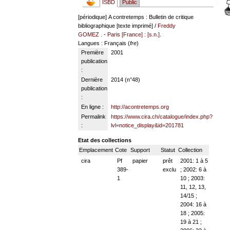
ISBD
Public
[périodique]
A contretemps : Bulletin de critique
bibliographique [texte imprimé] /
Freddy
GOMEZ
. -
Paris [France] : [s.n.]
.
Langues
: Français (
fre
)
Première
2001
publication
:
Dernière
2014 (n°48)
publication
:
En ligne :
http://acontretemps.org
Permalink
https://www.cira.ch/catalogue/index.php?
:
lvl=notice_display&id=201781
Etat des collections
Emplacement
Cote
Support
Statut
Collection
cira
Pf
papier
prêt
2001: 1 à 5
389-
exclu
; 2002: 6 à
1
10 ; 2003:
11, 12, 13,
14/15 ;
2004: 16 à
18 ; 2005:
19 à 21 ;