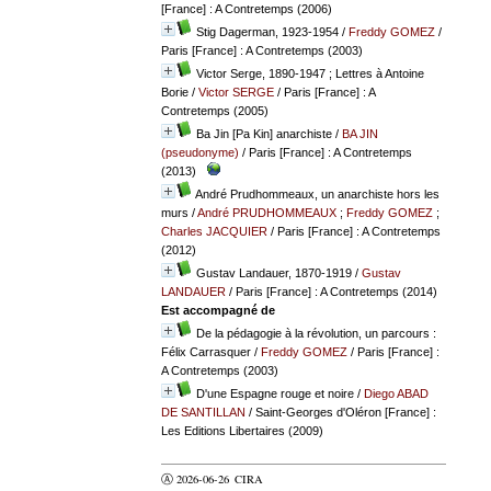
[France] : A Contretemps (2006)
Stig Dagerman, 1923-1954
/
Freddy GOMEZ
/
Paris [France] : A Contretemps (2003)
Victor Serge, 1890-1947 ; Lettres à Antoine
Borie
/
Victor SERGE
/ Paris [France] : A
Contretemps (2005)
Ba Jin [Pa Kin] anarchiste
/
BA JIN
(pseudonyme)
/ Paris [France] : A Contretemps
(2013)
André Prudhommeaux, un anarchiste hors les
murs
/
André PRUDHOMMEAUX
;
Freddy GOMEZ
;
Charles JACQUIER
/ Paris [France] : A Contretemps
(2012)
Gustav Landauer, 1870-1919
/
Gustav
LANDAUER
/ Paris [France] : A Contretemps (2014)
Est accompagné de
De la pédagogie à la révolution, un parcours :
Félix Carrasquer
/
Freddy GOMEZ
/ Paris [France] :
A Contretemps (2003)
D'une Espagne rouge et noire
/
Diego ABAD
DE SANTILLAN
/ Saint-Georges d'Oléron [France] :
Les Editions Libertaires (2009)
Ⓐ 2026-06-26
CIRA
valider