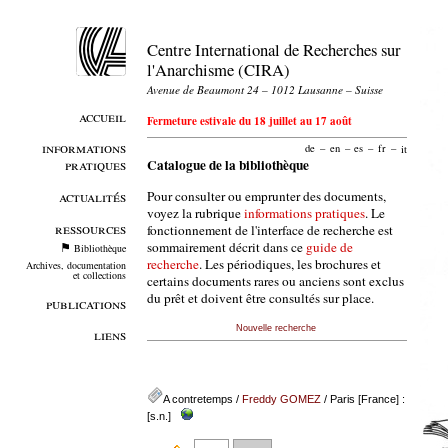
Centre International de Recherches sur
l'Anarchisme (CIRA)
Avenue de Beaumont 24 – 1012 Lausanne – Suisse
accueil
Fermeture estivale du 18 juillet au 17 août
informations
de
–
en
–
es
–
fr
–
it
pratiques
Catalogue de la bibliothèque
Pour consulter ou emprunter des documents,
actualités
voyez la rubrique
informations pratiques
. Le
ressources
fonctionnement de l'interface de recherche est
sommairement décrit dans ce
guide de
Bibliothèque
recherche
. Les périodiques, les brochures et
Archives, documentation
et collections
certains documents rares ou anciens sont exclus
du prêt et doivent être consultés sur place.
publications
Nouvelle recherche
liens
A contretemps
/
Freddy GOMEZ
/ Paris [France] :
[s.n.]