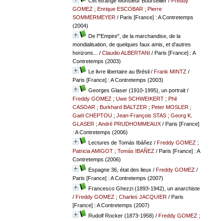
Cet étrange Monsieur Bourseiller
/
Freddy
GOMEZ
;
Enrique ESCOBAR
;
Pierre
SOMMERMEYER
/ Paris [France] : A Contretemps
(2004)
De l'"Empire", de la marchandise, de la
mondialisation, de quelques faux amis, et d'autres
horizons...
/
Claudio ALBERTANI
/ Paris [France] : A
Contretemps (2003)
Le livre libertaire au Brésil
/
Frank MINTZ
/
Paris [France] : A Contretemps (2003)
Georges Glaser (1910-1995), un portrait
/
Freddy GOMEZ
;
Uwe SCHWEIKERT
;
Phil
CASOAR
;
Burkhard BALTZER
;
Peter MOSLER
;
Gaël CHEPTOU
;
Jean-François STAS
;
Georg K.
GLASER
;
André PRUDHOMMEAUX
/ Paris [France]
: A Contretemps (2006)
Lectures de Tomás Ibáñez
/
Freddy GOMEZ
;
Patricia AMIGOT
;
Tomás IBAÑEZ
/ Paris [France] : A
Contretemps (2006)
Espagne 36, état des lieux
/
Freddy GOMEZ
/
Paris [France] : A Contretemps (2007)
Francesco Ghezzi (1893-1942), un anarchiste
/
Freddy GOMEZ
;
Charles JACQUIER
/ Paris
[France] : A Contretemps (2007)
Rudolf Rocker (1873-1958)
/
Freddy GOMEZ
;