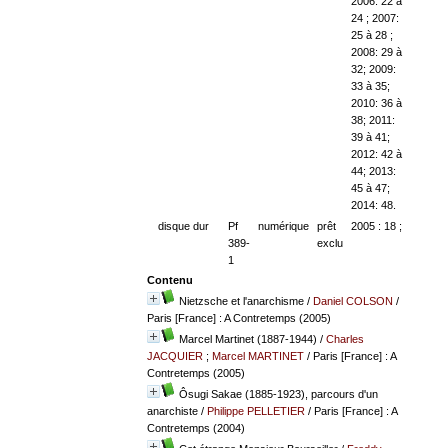
2006: 22 à
24 ; 2007:
25 à 28 ;
2008: 29 à
32; 2009:
33 à 35;
2010: 36 à
38; 2011:
39 à 41;
2012: 42 à
44; 2013:
45 à 47;
2014: 48.
disque dur
Pf
numérique
prêt
2005 : 18 ;
389-
exclu
1
Contenu
Nietzsche et l'anarchisme
/
Daniel COLSON
/
Paris [France] : A Contretemps (2005)
Marcel Martinet (1887-1944)
/
Charles
JACQUIER
;
Marcel MARTINET
/ Paris [France] : A
Contretemps (2005)
Ôsugi Sakae (1885-1923), parcours d'un
anarchiste
/
Philippe PELLETIER
/ Paris [France] : A
Contretemps (2004)