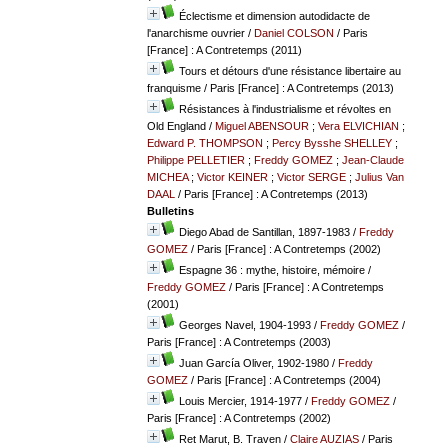
Éclectisme et dimension autodidacte de
l'anarchisme ouvrier
/
Daniel COLSON
/ Paris
[France] : A Contretemps (2011)
Tours et détours d'une résistance libertaire au
franquisme
/ Paris [France] : A Contretemps (2013)
Résistances à l'industrialisme et révoltes en
Old England
/
Miguel ABENSOUR
;
Vera ELVICHIAN
;
Edward P. THOMPSON
;
Percy Bysshe SHELLEY
;
Philippe PELLETIER
;
Freddy GOMEZ
;
Jean-Claude
MICHEA
;
Victor KEINER
;
Victor SERGE
;
Julius Van
DAAL
/ Paris [France] : A Contretemps (2013)
Bulletins
Diego Abad de Santillan, 1897-1983
/
Freddy
GOMEZ
/ Paris [France] : A Contretemps (2002)
Espagne 36 : mythe, histoire, mémoire
/
Freddy GOMEZ
/ Paris [France] : A Contretemps
(2001)
Georges Navel, 1904-1993
/
Freddy GOMEZ
/
Paris [France] : A Contretemps (2003)
Juan García Oliver, 1902-1980
/
Freddy
GOMEZ
/ Paris [France] : A Contretemps (2004)
Louis Mercier, 1914-1977
/
Freddy GOMEZ
/
Paris [France] : A Contretemps (2002)
Ret Marut, B. Traven
/
Claire AUZIAS
/ Paris