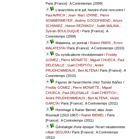
Paris [France] : A Contretemps (2009)
L'anarchiste et le juif, histoire d'une rencontre
/
Paul AVRICH
;
Jean- Marc IZRINE
;
Pierre
SOMMERMEYER
;
Audrey GOODFRIEND
;
Arturo
SCHWARZ
;
Hanon REZNIKOV
;
Judith MALINA
;
Sylvain BOULOUQUE
/ Paris [France] : A
Contretemps (2009)
Malatesta, un portrait
/
Robert PARIS
;
Errico
MALATESTA
/ Paris [France] : A Contretemps (2010)
Du syndicalisme révolutionnaire
/
Freddy
GOMEZ
;
Pierre MONATTE
;
Miguel CHUECA
;
Paul
DELESALLE
;
Gaël CHEPTOU
;
André
PRUDHOMMEAUX
;
Bert ALTENA
/ Paris [France] : A
Contretemps (2010)
Figures de l'anarchisme chez Tomás Ibáñez
/
Freddy GOMEZ
;
Pierre MONATTE
;
Miguel
CHUECA
;
Paul DELESALLE
;
Gaël CHEPTOU
;
André PRUDHOMMEAUX
;
Bert ALTENA
;
Vivien
GARCÍA
/ Paris [France] : A Contretemps (2011)
Hommage à Rainer Biemel, alias Jean
Rounault (1910-1987)
/
Rainer BIEMEL
/ Paris
[France] : A Contretemps (2011)
Généalogie d'une époque: l'écart situationniste
/
Alain SEGURA
/ Paris [France] : A Contretemps
(2011)