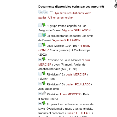
Documents disponibles écrits par cet auteur (
9
)
Ajouter le résultat dans votre
panier
Affiner la recherche
El grupo franco-español de Los
Amigos de Durruti
/
Agustín GUILLAMON
Le groupe franco-espagnol Les Amis
de Durruti
/
Agustín GUILLAMON
Louis Mercier, 1914-1977
/
Freddy
GOMEZ
/ Paris [France] : A Contretemps
(2002)
Présence de Louis Mercier
/
Louis
MERCIER
/ Lyon [France] : Atelier de
création libertaire (ACL) (1999)
Révision n° 1
/
Louis MERCIER
/
Février 1938
Révision n° 5
/
Lucien FEUILLADE
/
Juin-Juillet 1938
Révision
/
Louis MERCIER
/ Paris
[France] : [s.n.]
Tu peux tuer cet homme : scènes de
la vie révolutionnaire russe ; textes choisis,
traduits et présentés
/
Lucien FEUILLADE
/