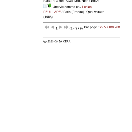
Paris [France] : Gallimard, NRF (1950)
Une vie comme ça
/
Lucien
FEUILLADE
/ Paris [France] : Quai Voltaire
(1988)
Par page :
25
50
100
200
1
(1 - 9 / 9)
Ⓐ 2026-06-26
CIRA
valider