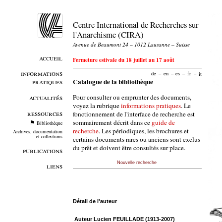
Centre International de Recherches sur
l'Anarchisme (CIRA)
Avenue de Beaumont 24 – 1012 Lausanne – Suisse
accueil
Fermeture estivale du 18 juillet au 17 août
informations
de
–
en
–
es
–
fr
–
it
pratiques
Catalogue de la bibliothèque
Pour consulter ou emprunter des documents,
actualités
voyez la rubrique
informations pratiques
. Le
ressources
fonctionnement de l'interface de recherche est
sommairement décrit dans ce
guide de
Bibliothèque
recherche
. Les périodiques, les brochures et
Archives, documentation
et collections
certains documents rares ou anciens sont exclus
du prêt et doivent être consultés sur place.
publications
Nouvelle recherche
liens
Détail de l'auteur
Auteur Lucien FEUILLADE (1913-2007)