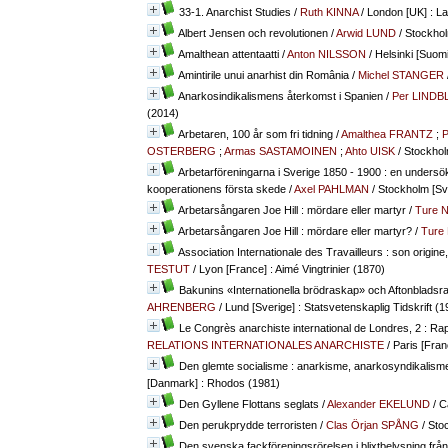
33-1. Anarchist Studies
/
Ruth KINNA
/ London [UK] : L
Albert Jensen och revolutionen
/
Arwid LUND
/ Stockhol
Amalthean attentaatti
/
Anton NILSSON
/ Helsinki [Suomi=
Amintirile unui anarhist din România
/
Michel STANGER
Anarkosindikalismens återkomst i Spanien
/
Per LIND
(2014)
Arbetaren, 100 år som fri tidning
/
Amalthea FRANTZ
;
P
OSTERBERG
;
Armas SASTAMOINEN
;
Ahto UISK
/ Stockhol
Arbetarföreningarna i Sverige 1850 - 1900 : en undersök
kooperationens första skede
/
Axel PAHLMAN
/ Stockholm [Sv
Arbetarsångaren Joe Hill : mördare eller martyr
/
Ture 
Arbetarsångaren Joe Hill : mördare eller martyr?
/
Ture
Association Internationale des Travailleurs : son origin
TESTUT
/ Lyon [France] : Aimé Vingtrinier (1870)
Bakunins «Internationella brödraskap» och Aftonbladsra
AHRENBERG
/ Lund [Sverige] : Statsvetenskaplig Tidskrift (1
Le Congrès anarchiste international de Londres, 2 : Ra
RELATIONS INTERNATIONALES ANARCHISTE
/ Paris [Fran
Den glemte socialisme : anarkisme, anarkosyndikalism
[Danmark] : Rhodos (1981)
Den Gyllene Flottans seglats
/
Alexander EKELUND
/ C
Den perukprydde terroristen
/
Clas Örjan SPÅNG
/ Stoc
Den svenska fackföreningsrörelsen i blixtbelysning frå