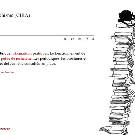
archisme (CIRA)
de
–
en
–
es
–
fr
–
it
ubrique
informations pratiques
. Le fonctionnement de
e
guide de recherche
. Les périodiques, les brochures et
et doivent être consultés sur place.
e recherche
echerche