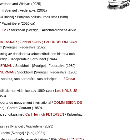
awrence and Wishart (2025)
m [Sverige] : Federativs (2001)
Finland] : Pohjolan poliisin urheiluliitto (1988)
/ Pagini libere (2020 ca)
BLOM
/ Stockholm [Sverige] : Arbetarrörelsens Arkiv
ia LASKAR
;
Gabriel KUHN
;
Per LINDBLOM
;
Axel
m [Sverige] : Federativs (2022)
ning av den liberala arbetarrörelsens historia och
erige] : Kooperativa Förbundet (1944)
NERMAN
/ Stockholm [Sverige] : Federativs (1989)
 NERMAN
/ Stockholm [Sverige] : Federativs (1968)
e, son but, son caractère, ses principes, …
/
Oscar
dikalismen vid mitten av 1860-talet
/
Lolo KRUSIUS-
953)
pports du mouvement international
/
COMMISSION DE
ce] : Contre-Courant (1959)
e, syndikalisme
/
Carl Heinrich PETERSEN
/ København
astres [France] : Vita ludens (2023)
kholm [Sverige] : [s.n.] (2021)
n den förfuskade generalsträjken 1909
/
Albert JENSEN
/