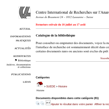
Centre International de Recherches sur l'An
Avenue de Beaumont 24 – 1012 Lausanne – Suisse
Fermeture estivale du 18 juillet au 17 août
accueil
Catalogue de la bibliothèque
informations
pratiques
Pour consulter ou emprunter des documents, voyez la r
l'interface de recherche est sommairement décrit dans c
actualités
certains documents rares ou anciens sont exclus du prêt 
ressources
Nouvell
Bibliothèque
Archives, documentation
et collections
publications
Catégories
liens
>
SUEDE
>
Histoire
Histoire
Documents disponibles dans cette catégorie (
81
)
Ajouter le résultat dans votre panier
Affiner la r