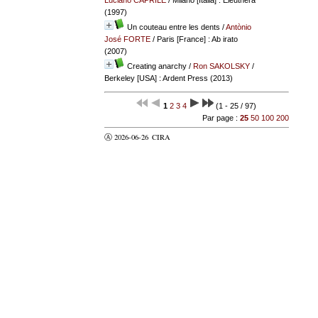
(1997)
Un couteau entre les dents
/
Antònio
José FORTE
/ Paris [France] : Ab irato
(2007)
Creating anarchy
/
Ron SAKOLSKY
/
Berkeley [USA] : Ardent Press (2013)
1
2
3
4
(1 - 25 / 97)
Par page :
25
50
100
200
Ⓐ 2026-06-26
CIRA
valider