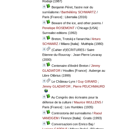
Rodopi (1987)
Benjamin Péret, l'astre noir du
surréalisme
/
Barthélémy SCHWARTZ
/
Paris [France] : Libertalia (2016)
Beware of the ice, and other poems
/
Penelope ROSEMONT
/ Chicago [USA] :
Surrealist editions (1992)
Breton, Trotskij e l'anarchia
/
Arturo
SCHWARZ
/ Milano [Italia] : Multhipla (1980)
(Cahier d')ECRITURES
/ Saint-
Etienne-du-Rouvray : Jean-Pierre Levaray
(2000)
Centenaire d'André Breton
/
Jimmy
GLADIATOR
/ Houilles [France] : Auberge au
Libre Olibrius (1999)
Le Château-Lyre
/
Guy GIRARD
;
Jimmy GLADIATOR
;
Pierre PEUCHMAURD
Au Congrès des écrivains pour la
défense de la culture
/
Maurice WULLENS
/
Paris [France] : Les Humbles (1935)
Controstoria del surrealismo
/
Raoul
VANEIGEM
/ Firenze [Italia] : Gratis (1993)
Conversazioni con Enrico Baj
/
Luciano CAPRILE
/ Milano [Italia] : Elèuthera