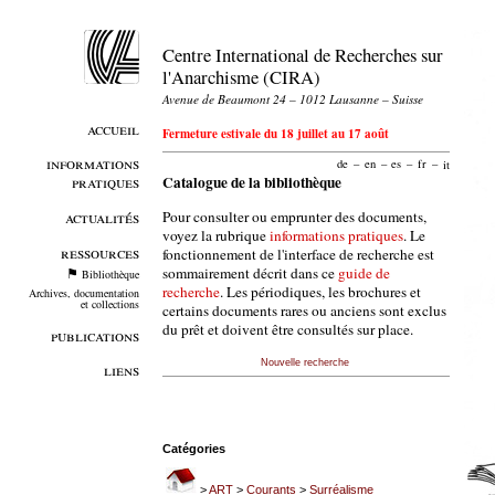
Centre International de Recherches sur
l'Anarchisme (CIRA)
Avenue de Beaumont 24 – 1012 Lausanne – Suisse
accueil
Fermeture estivale du 18 juillet au 17 août
informations
de
–
en
–
es
–
fr
–
it
pratiques
Catalogue de la bibliothèque
Pour consulter ou emprunter des documents,
actualités
voyez la rubrique
informations pratiques
. Le
ressources
fonctionnement de l'interface de recherche est
sommairement décrit dans ce
guide de
Bibliothèque
recherche
. Les périodiques, les brochures et
Archives, documentation
et collections
certains documents rares ou anciens sont exclus
du prêt et doivent être consultés sur place.
publications
Nouvelle recherche
liens
Catégories
>
ART
>
Courants
>
Surréalisme