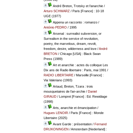
André Breton, Trotsky et l'anarchie
/
Arturo SCHWARZ
/ Paris [France] : 10-18
UGE (1977)
Appena un racconto : romanzo
/
António PEDRO
/ 1995
Arsenal : surrealist subversion, or
Surrealism in the service of revolution,
poetry, the marvelous, dream, revolt,
freedom, desire, wilderness and love
/
André
BRETON
/ Chicago [USA] : Black Swan
Press (1989)
Art et anarchie : actes du colloque Les
Dix ans de Radio libertaire : Paris, mai 1991
/
RADIO LIBERTAIRE
/ Marseille [France] :
Via Valeriano (1993)
Artaud, Breton, Tzara : trois
mousquetaires de l'an-archie
/
Daniel
GIRAUD
/ Lompret [France] : Ed. Rewidiage
(1998)
Arts, anarchie et émancipation
/
Hugues LENOIR
/ Paris [France] : Monde
Libertaire (2025)
Avant Garde : présentation
/
Fernand
DRIJKONINGEN
/ Amsterdam [Nederland] :