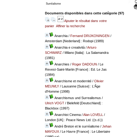
Surréalisme
Documents disponibles dans cette catégorie (
97
)
Ajouter le résultat dans votre
panier
Affiner la recherche
Anarchia
/
Fernand DRIJKONINGEN
/
Amsterdam [Nederland] : Rodopi (1989)
Anarchia e creatività
/
Arturo
SCHWARZ
/ Milano [Italia] : La Salamandra
(1981)
Anarchies
/
Roger DADOUN
/ Le
Revest-Saint-Martin [France] : Ed. Le Jas
(1984)
Anarchisme et modernité
/
Olivier
MEUWLY
/ Lausanne [Suisse] : L'Âge
d'Homme (1998)
Anarchismus und Surrealismus
/
Ulrich VOGT
/ Bielefeld [Deutschland] :
Blackbox (1997)
Anarchist Cinema
/
Alan LOVELL
/
London [UK] : Peace News Ltd. ((s.d.))
André Breton et le surréalisme
/
Jehan
MAYOUX
/ Le Havre [France] : Le Libertaire
(1980 ca)