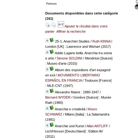
Peinture
Documents disponibles dans cette catégorie
(
161
)
Ajouter le résultat dans votre
panier
Affiner la recherche
25-1. Anarchist Studies
/
Ruth KINNA
/
London [UK] : Lawrence and Wishart (2017)
Addio Lugano bella. Anarchia tra storia
e arte
/
Simone SOLDINI
/ Mendrisio [Suisse]
: Museo d'arte (2015)
Album des expositions d'art espagnol
en exil
/
MOVIMIENTO LIBERTARIO
ESPAÑOL EN FRANCIA
/ Toulouse [France]
: MLE-CNT (1947)
Alexandre Mairet : 1880-1947
/
Bernard WYDER
/ Genève [Suisse] : Musée
Rath (1980)
Anarchia e creatività
/
Arturo
SCHWARZ
/ Milano [Italia] : La Salamandra
(1981)
Anarchie und Kunst
/
Allan ANTLIFF
/
Lich/Hessen [Deutschland] : Edition AV
(2011)