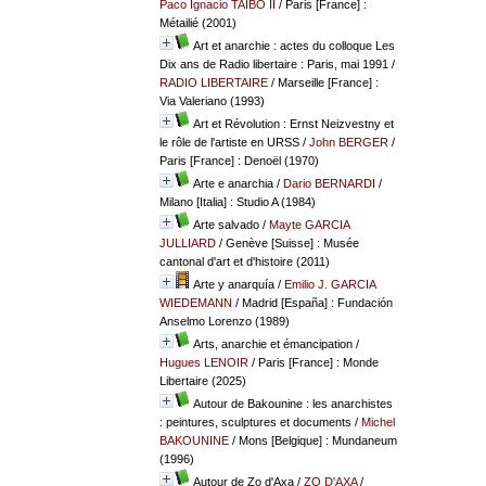
Paco Ignacio TAIBO II
/ Paris [France] :
Métailié (2001)
Art et anarchie : actes du colloque Les
Dix ans de Radio libertaire : Paris, mai 1991
/
RADIO LIBERTAIRE
/ Marseille [France] :
Via Valeriano (1993)
Art et Révolution : Ernst Neizvestny et
le rôle de l'artiste en URSS
/
John BERGER
/
Paris [France] : Denoël (1970)
Arte e anarchia
/
Dario BERNARDI
/
Milano [Italia] : Studio A (1984)
Arte salvado
/
Mayte GARCIA
JULLIARD
/ Genève [Suisse] : Musée
cantonal d'art et d'histoire (2011)
Arte y anarquía
/
Emilio J. GARCIA
WIEDEMANN
/ Madrid [España] : Fundación
Anselmo Lorenzo (1989)
Arts, anarchie et émancipation
/
Hugues LENOIR
/ Paris [France] : Monde
Libertaire (2025)
Autour de Bakounine : les anarchistes
: peintures, sculptures et documents
/
Michel
BAKOUNINE
/ Mons [Belgique] : Mundaneum
(1996)
Autour de Zo d'Axa
/
ZO D'AXA
/