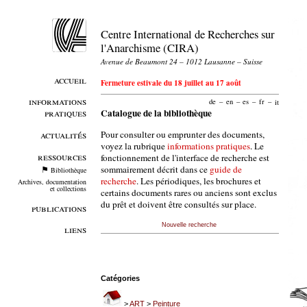
Centre International de Recherches sur
l'Anarchisme (CIRA)
Avenue de Beaumont 24 – 1012 Lausanne – Suisse
accueil
Fermeture estivale du 18 juillet au 17 août
informations
de
–
en
–
es
–
fr
–
it
pratiques
Catalogue de la bibliothèque
Pour consulter ou emprunter des documents,
actualités
voyez la rubrique
informations pratiques
. Le
ressources
fonctionnement de l'interface de recherche est
sommairement décrit dans ce
guide de
Bibliothèque
recherche
. Les périodiques, les brochures et
Archives, documentation
et collections
certains documents rares ou anciens sont exclus
du prêt et doivent être consultés sur place.
publications
Nouvelle recherche
liens
Catégories
>
ART
>
Peinture