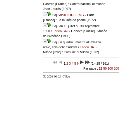
Castres [France] : Centre national et musée
Jean Jaurès (1997)
Baj
/
Alain JOUFFROY
/ Paris
[France] : Le musée de poche (1972)
Baj : du 13 juillet au 30 septembre
1990
/
Enrico BAJ
/ Genève [Suisse] : Musée
de l'Athénée (1990)
Baj, un quadro ; mostra al Palazzo
reale, sala delle Cariatidi
/
Enrico BAJ
/
Milano [Italia] : Comune di Milano (1972)
1
2
3
4
5
6
(1 - 25 / 161)
Par page :
25
50
100
200
Ⓐ 2026-06-26
CIRA
valider