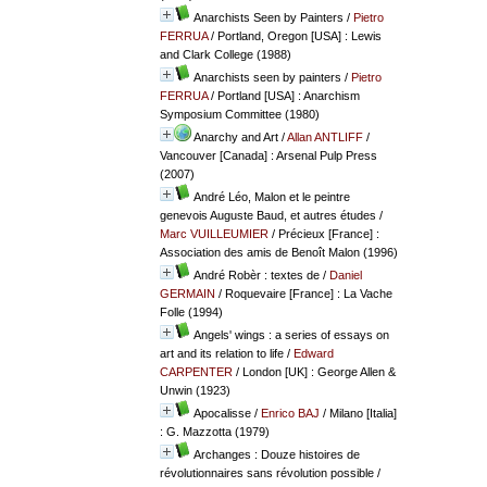
Anarchists Seen by Painters
/
Pietro
FERRUA
/ Portland, Oregon [USA] : Lewis
and Clark College (1988)
Anarchists seen by painters
/
Pietro
FERRUA
/ Portland [USA] : Anarchism
Symposium Committee (1980)
Anarchy and Art
/
Allan ANTLIFF
/
Vancouver [Canada] : Arsenal Pulp Press
(2007)
André Léo, Malon et le peintre
genevois Auguste Baud, et autres études
/
Marc VUILLEUMIER
/ Précieux [France] :
Association des amis de Benoît Malon (1996)
André Robèr : textes de
/
Daniel
GERMAIN
/ Roquevaire [France] : La Vache
Folle (1994)
Angels' wings : a series of essays on
art and its relation to life
/
Edward
CARPENTER
/ London [UK] : George Allen &
Unwin (1923)
Apocalisse
/
Enrico BAJ
/ Milano [Italia]
: G. Mazzotta (1979)
Archanges : Douze histoires de
révolutionnaires sans révolution possible
/